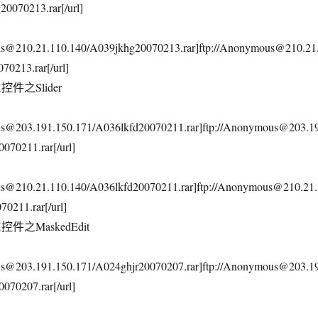
0070213.rar[/url]
us@210.21.110.140/A039jkhg20070213.rar]ftp://Anonymous@210.21
70213.rar[/url]
X控件之Slider
ous@203.191.150.171/A036lkfd20070211.rar]ftp://Anonymous@203.1
070211.rar[/url]
us@210.21.110.140/A036lkfd20070211.rar]ftp://Anonymous@210.21.
0211.rar[/url]
X控件之MaskedEdit
ous@203.191.150.171/A024ghjr20070207.rar]ftp://Anonymous@203.1
070207.rar[/url]