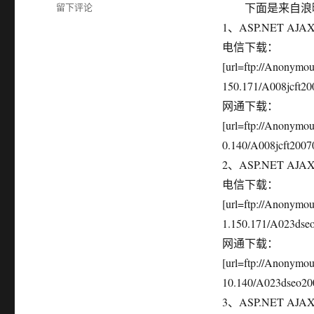
类
于
留下评论
下面是来自浪曦视
浪
1、ASP.NET A
曦
电信下载：
视
频
[url=ftp://Anonymo
在
150.171/A008jcft200
线
网通下载：
ASP.NET
AJAX
[url=ftp://Anonymo
视
0.140/A008jcft20070
频
2、ASP.NET AJA
教
程
电信下载：
(By
[url=ftp://Anonym
后
1.150.171/A023dseo
浪)
下
网通下载：
载
[url=ftp://Anonym
10.140/A023dseo200
3、ASP.NET AJ