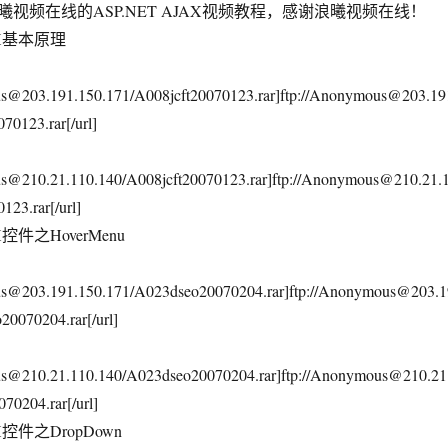
频在线的ASP.NET AJAX视频教程，感谢浪曦视频在线！
JAX基本原理
us@203.191.150.171/A008jcft20070123.rar]ftp://Anonymous@203.19
70123.rar[/url]
us@210.21.110.140/A008jcft20070123.rar]ftp://Anonymous@210.21.
123.rar[/url]
X控件之HoverMenu
ous@203.191.150.171/A023dseo20070204.rar]ftp://Anonymous@203.1
20070204.rar[/url]
ous@210.21.110.140/A023dseo20070204.rar]ftp://Anonymous@210.21
70204.rar[/url]
AX控件之DropDown