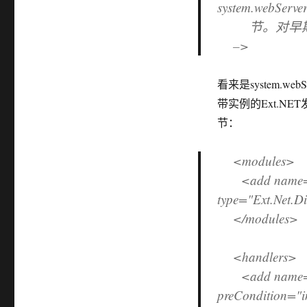
的
system.webServe
解
节。对早期版本
决
–>
方
案
看来是system.w
带实例的Ext.NE
节：
<modules>
<add name="Di
type="Ext.Net.Di
</modules>
<handlers>
<add name="Dir
preCondition="i