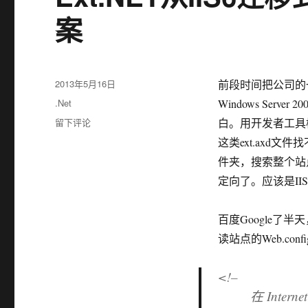
案
发
2013年5月16日
前段时间把公司的一个用
布
分
.Net
Windows Se
于
类
于
留下评论
白。用开发者工具检查发现http:
Ext.NET
这类ext.axd文
从
件夹，搜索整个站点
IIS6
迁
定向了。应该是II
移
到
百度Google了
IIS7
后
读站点的Web.co
无
法
<!–
显
在 Internet
示