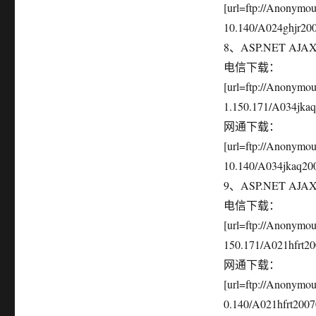
[url=ftp://Anonymo
10.140/A024ghjr2007
8、ASP.NET AJAX
电信下载：
[url=ftp://Anonym
1.150.171/A034jkaq2
网通下载：
[url=ftp://Anonymo
10.140/A034jkaq2007
9、ASP.NET AJAX
电信下载：
[url=ftp://Anonymo
150.171/A021hfrt200
网通下载：
[url=ftp://Anonymo
0.140/A021hfrt20070