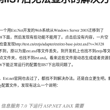
Ext.Net开发的Web系统从Windows Server 2003迁移到了
rver 2008下面，然后发现有些功能不能用了。点击后没有内容，一片空
//test.cn/extjs/adapter/ext/ext-base-js/ext.axd?v=36328
件找不到，原以为是ext.axd等文件丢失，到开发机上也找不到extjs等
文件夹，也找不到ext.axd。看来这些文件是动态生成或者资源
S6下能正常运行的配置在IIS7下出现问题了。
半天，Ext.net官网也去过了，都找不到解决办法。还是自立更生吧。
nfig配置文件，发现有这么一个说明：
 信息服务 7.0 下运行 ASP.NET AJAX 需要