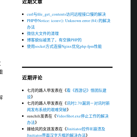
近期文章
curl与file_get_contents访问远程接口慢的解决
PHP中Notice: iconv(): Unknown error (84) 的解决
办法
微信大文件的清理
博客貌似被黑了，有空换PHP的
使用socket方式连接Nginx优化php-fpm性能
文
重
近期评论
七月的路人甲
发表在《
看《西游记》悟团队建
设
》
解
七月的路人甲
发表在《
讯时2.70漏洞－对讯时新
闻发布系统的艰难突破
》
sunchili
发表在《
VideoShot.exe停止工作的解决
办法
》
嫁给风的女孩
发表在《
Jinitiator控件IE崩溃及
Jinitiator界面汉字方框的解决办法
》