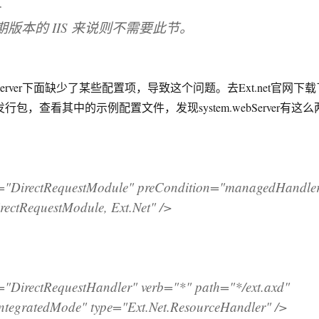
r
的 IIS 来说则不需要此节。
ebServer下面缺少了某些配置项，导致这个问题。去Ext.net官网下
T发行包，查看其中的示例配置文件，发现system.webServer有这么
rectRequestModule" preCondition="managedHandle
rectRequestModule, Ext.Net" />
ectRequestHandler" verb="*" path="*/ext.axd"
ntegratedMode" type="Ext.Net.ResourceHandler" />