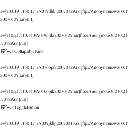
ous@203.191.150.171/A019dhki20070129.rar]ftp://Anonymous@203.1
0070129.rar[/url]
us@210.21.110.140/A019dhki20070129.rar]ftp://Anonymous@210.21
70129.rar[/url]
件之CollapsiblePanel
ous@203.191.150.171/A016opik20070129.rar]ftp://Anonymous@203.1
0070129.rar[/url]
us@210.21.110.140/A016opik20070129.rar]ftp://Anonymous@210.21
70129.rar[/url]
控件之ToggleButton
ous@203.191.150.171/A039jkhg20070213.rar]ftp://Anonymous@203.1