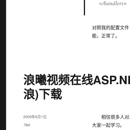
</handlers>
对照我的配置文件
能，正常了。
浪曦视频在线ASP.NE
浪)下载
发
2009年6月1日
相信很多人对Aja
布
分
.Net
大家一起学习。
于