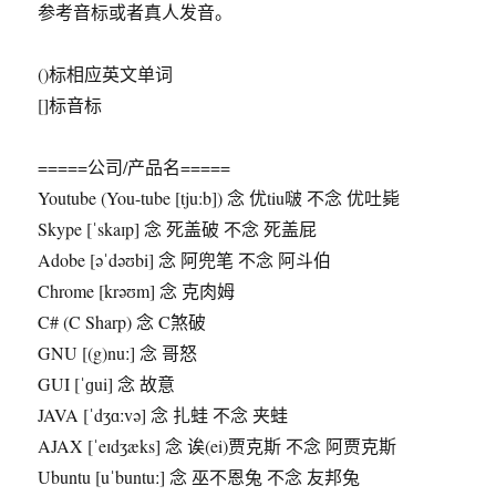
参考音标或者真人发音。
()标相应英文单词
[]标音标
=====公司/产品名=====
Youtube (You-tube [tju:b]) 念 优tiu啵 不念 优吐毙
Skype [ˈskaɪp] 念 死盖破 不念 死盖屁
Adobe [əˈdəʊbi] 念 阿兜笔 不念 阿斗伯
Chrome [krəʊm] 念 克肉姆
C# (C Sharp) 念 C煞破
GNU [(g)nuː] 念 哥怒
GUI [ˈɡui] 念 故意
JAVA [ˈdʒɑːvə] 念 扎蛙 不念 夹蛙
AJAX [ˈeɪdʒæks] 念 诶(ei)贾克斯 不念 阿贾克斯
Ubuntu [uˈbuntuː] 念 巫不恩兔 不念 友邦兔