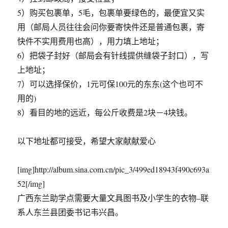
5）购买包裹单，5毛，包裹单要绿色的，最便宜又实
用（邮局人员往往会问你要寄快件还是普通包裹，寄
快件不实用费用也高），用力填上地址；
6）把袋子封好（邮局会有针线提供缝袋子封口），写
上地址；
7）可以选择保价，1元可保100元的东东(这个也可不
用的)
8）看目的地的远近，每公斤收费是2块－4块钱。
以下地址都可接受，希望大家献献爱心
[img]http://album.sina.com.cn/pic_3/499ed18943f490c693a
52[/img]
广西东兰助学点需要大量文具图书及小学生的衣物–联
系人东兰县团委书记韦兴昌。