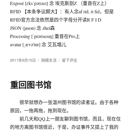
Exposé [ɛksˈpəʊzeɪ] 念 埃克斯剖Z （重音在Z上）
RFID 【本条争议颇大】：有人念af rid, ri fid，但是
RFID官方念法依然是四个字母分开读R F I D
JSON (jason) 念 zhei森
Processing [ˈprəʊsesɪŋ] 重音在Pro上
avatar [ˌævə'tɑr] 念 艾瓦塌儿
发
2011年9月15日
分
网络生活
于
留下评论
布
类
IT
于
圈
里
重回图书馆
有
哪
些
很早就想办一张温州图书馆的读者证。由于各种
经
常
原因，一拖再拖，拖到现在。
被
前几天和QQ上一朋友聊到图书馆，而且，现在住
读
的地方离图书馆很近，于是，办证事件又提上了我的
错