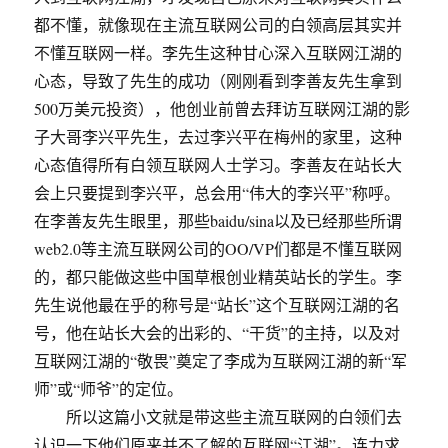
都不懂，就像现在主流互联网公司的白领高层其实并
不懂互联网一样。李先生这种甘心深入互联网江湖的
心态，导致了先生的成功（刚刚看到李善友先生拿到
500万美元投资），他创业前曾去拜访互联网江湖的影
子大哥李兴平先生，去过李兴平在梅州的家里，这种
心态值得所有白领互联网人士学习。李善友在站长大
会上只要提到李兴平，总会用“伟大的李兴平”称呼。
在李善友先生眼里，那些baidu/sina以及已经那些所谓
web2.0等主流互联网公司的OO/VP们都是不懂互联网
的，都只能做这些中国草根创业精英站长的学生。李
先生说他最在乎的称号是“站长”这个互联网江湖的名
号，他在站长大会的出彩的、“干货”的主持，以及对
互联网江湖的“敬畏”奠定了李成为互联网江湖的新“军
师”或“师爷”的定位。
所以这篇小文就是带这些主流互联网的白领们去
认识一下他们原来并不了解的互联网“江湖”。连力求