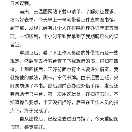
的
日常议程。
词？
前天，去温图网站下载申请单，了解办证要求，
填写好表单。今天早上一早就带着证件直奔图书馆。
到了那，发现已经有几个人在排除办理办证年审等事
项。一切顺利，半小时不到就拿到了我期盼已久的读
者证。
拿到证后，看了下工作人员给的外借指南及一些
规定，然后就去检索台查了下我想借的书，得知在四
楼。上到四楼后，正好前面也有个人要进外借室，我
就按他的做法，刷卡，拿代书牌。由于还要上班，只
好匆匆选了本书。然后到前台办理外借手续，发现还
有自助借书平台，第一次用这玩意，在扫描书时，不
知道操作要点，半天没扫描好，后来在工作人员的指
点下，终于完成了。
自从出校后，已经没去过图书馆了，今天重回图
书馆，感觉真好。