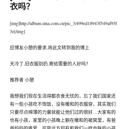
最
衣吗？
短
命
的
[img]http://album.sina.com.cn/pic_3/499ed18943f549af95f
十
3e[/img]
种
生
活
应博友小憩的要求,将此文转到我的博上
方
式！
天冷了,旧衣服别扔,寄给需要的人好吗？
推荐者 小憩
我想我们现在生活得都衣食无忧的，忘了我们国家还
有一些小孩吃不饱饭，没有暖和的衣服穿，其实我们
只要尽点绵薄的力量就能让他们过的很好…大家有的
也有小孩，家里的小孩晚上躺在暖和的被窝里，有爸
爸妈妈的疼爱，可是远方却有和我们一样血脉的小孩