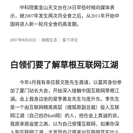
中科院紫金山天文台在28日早些时候向媒体表
示，继2007年发生两次月全食之后，从2011年开始中
国将进入新一轮月全食的高发期。
发
2007年8月30日
分
网络生活
于
留下评论
布
类
月
于
全
食
白领们要了解草根互联网江湖
报
道
今年4月我有幸应蔡文胜先生邀请，以嘉宾身份参
加了厦门站长大会，开始深入接触中国互联网草根江
湖。会上我身边坐的是李善友先生与庞升东。李先生
是一个由互联网精英高层（搜狐原副总裁）投入互联
网江湖（自己创办ku6网）的人，他在会上真诚的说，
我原来居庙堂之高，以为自己很懂互联网，如果你深
入到互联网江湖，才发现自己原来对互联网其实什么