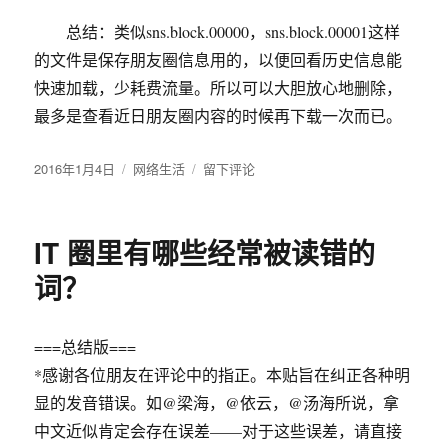
总结：类似sns.block.00000，sns.block.00001这样
的文件是保存朋友圈信息用的，以便回看历史信息能
快速加载，少耗费流量。所以可以大胆放心地删除，
最多是查看近日朋友圈内容的时候再下载一次而已。
发
2016年1月4日
分
网络生活
于
留下评论
布
类
微
于
信
大
IT 圈里有哪些经常被读错的
文
件
词？
的
清
理
===总结版===
*感谢各位朋友在评论中的指正。本贴旨在纠正各种明
显的发音错误。如@梁海，@依云，@汤海所说，拿
中文近似肯定会存在误差——对于这些误差，请直接