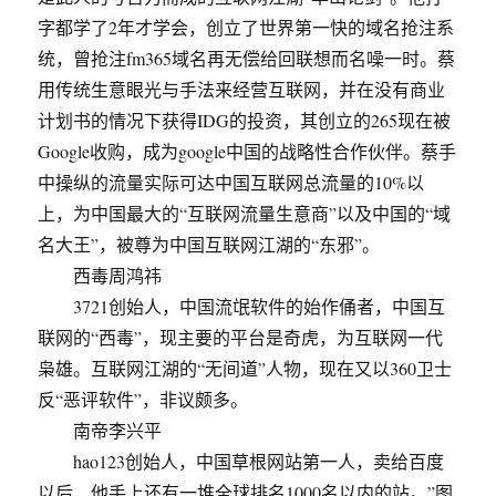
字都学了2年才学会，创立了世界第一快的域名抢注系
统，曾抢注fm365域名再无偿给回联想而名噪一时。蔡
用传统生意眼光与手法来经营互联网，并在没有商业
计划书的情况下获得IDG的投资，其创立的265现在被
Google收购，成为google中国的战略性合作伙伴。蔡手
中操纵的流量实际可达中国互联网总流量的10%以
上，为中国最大的“互联网流量生意商”以及中国的“域
名大王”，被尊为中国互联网江湖的“东邪”。
西毒周鸿祎
3721创始人，中国流氓软件的始作俑者，中国互
联网的“西毒”，现主要的平台是奇虎，为互联网一代
枭雄。互联网江湖的“无间道”人物，现在又以360卫士
反“恶评软件”，非议颇多。
南帝李兴平
hao123创始人，中国草根网站第一人，卖给百度
以后，他手上还有一堆全球排名1000名以内的站。”图