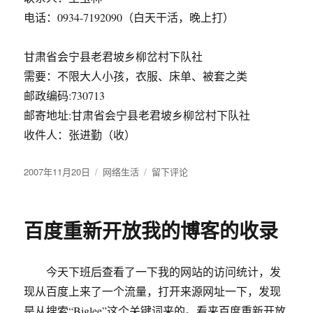
电话：0934-7192090（白天干活，晚上打）
甘肃省会宁县老君坡乡柳岔村下队社
需要：不限大人小孩，衣服、床单、被套之类
邮政编码:730713
邮寄地址:甘肃省会宁县老君坡乡柳岔村下队社
收件人：张进勤（收）
发
2007年11月20日
分
网络生活
于
留下评论
布
类
[转
于
帖]
天
百度重新开放我的博客的收录
冷
了，
您
今天下班后查看了一下我的网站的访问统计，发
有
不
现从百度上来了一个流量，打开来源网址一下，发现
穿
是从搜索“Biglee”这个关键词来的。看来百度重新开放