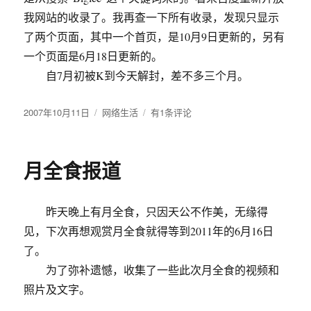
的
我网站的收录了。我再查一下所有收录，发现只显示
旧
衣
了两个页面，其中一个首页，是10月9日更新的，另有
吗？
一个页面是6月18日更新的。
自7月初被K到今天解封，差不多三个月。
发
2007年10月11日
分
网络生活
百
有1条评论
布
类
度
于
重
新
月全食报道
开
放
我
昨天晚上有月全食，只因天公不作美，无缘得
的
博
见，下次再想观赏月全食就得等到2011年的6月16日
客
了。
的
为了弥补遗憾，收集了一些此次月全食的视频和
收
录
照片及文字。