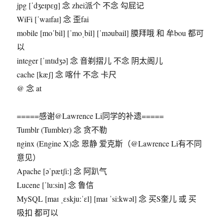
jpg [ˈdʒeɪpɛɡ] 念 zhei派个 不念 勾屁记
WiFi [ˈwaɪfaɪ] 念 歪fai
mobile [moˈbil] [ˈmoˌbil] [ˈməubail] 膜拜哦 和 牟bou 都可
以
integer [ˈɪntɪdʒə] 念 音剃摺儿 不念 阴太阁儿
cache [kæʃ] 念 喀什 不念 卡尺
@ 念 at
=====感谢@Lawrence Li同学的补遗=====
Tumblr (Tumbler) 念 贪不勒
nginx (Engine X)念 恩静 爱克斯（@Lawrence Li有不同
意见）
Apache [əˈpætʃiː] 念 阿趴气
Lucene [ˈluːsin] 念 鲁信
MySQL [maɪ ˌɛskjuːˈɛl] [maɪ ˈsiːkwəl] 念 买S奎儿 或 买
吸扣 都可以