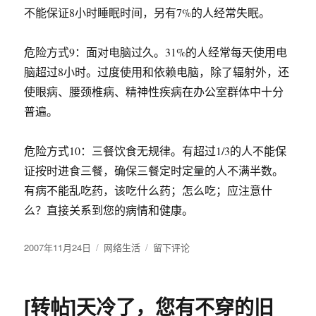
不能保证8小时睡眠时间，另有7%的人经常失眠。
危险方式9：面对电脑过久。31%的人经常每天使用电
脑超过8小时。过度使用和依赖电脑，除了辐射外，还
使眼病、腰颈椎病、精神性疾病在办公室群体中十分
普遍。
危险方式10：三餐饮食无规律。有超过1/3的人不能保
证按时进食三餐，确保三餐定时定量的人不满半数。
有病不能乱吃药，该吃什么药；怎么吃；应注意什
么？直接关系到您的病情和健康。
发
2007年11月24日
分
网络生活
于
留下评论
布
类
警
于
惕：
白
[转帖]天冷了，您有不穿的旧
领