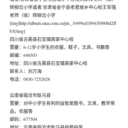
转柳岔小学或者:甘肃省会宁县老君坡乡中心校王军强
老师（收）转柳岔小学
[img]http://album.sina.com.cn/pic_3/499ed18943f490bd2ff
b3[/img]
四川省古蔺县石宝镇高家中心校
需要：6-12岁小学生的衣服，鞋子，文具，书籍等
邮编：646503
地址：四川省古蔺县石宝镇高家中心校
联系人：刘万海
电话：0830-7252028
云南省临沧市耿马县
需要：对中小学生有利的益智类图书，文具，教学用
品，衣服等
邮码：677504
地址：云南省临沧市耿马县勐简中学