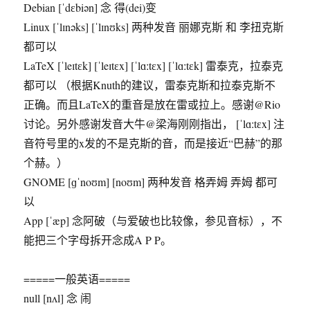
Debian [ˈdɛbiən] 念 得(dei)变
Linux [ˈlɪnəks] [ˈlɪnʊks] 两种发音 丽娜克斯 和 李扭克斯
都可以
LaTeX [ˈleɪtɛk] [ˈleɪtɛx] [ˈlɑːtɛx] [ˈlɑːtɛk] 雷泰克，拉泰克
都可以 （根据Knuth的建议，雷泰克斯和拉泰克斯不
正确。而且LaTeX的重音是放在雷或拉上。感谢@Rio
讨论。另外感谢发音大牛@梁海刚刚指出， [ˈlɑːtɛx] 注
音符号里的x发的不是克斯的音，而是接近“巴赫”的那
个赫。）
GNOME [ɡˈnoʊm] [noʊm] 两种发音 格弄姆 弄姆 都可
以
App [ˈæp] 念阿破（与爱破也比较像，参见音标），不
能把三个字母拆开念成A P P。
=====一般英语=====
null [nʌl] 念 闹