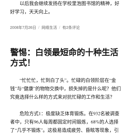
以后我会继续发扬在学校里泡图书馆的精神，好
好学习，天天向上。
发
2008年7月26日
分
网络生活
重
有2条评论
布
类
回
于
图
书
警惕：白领最短命的十种生活
馆
方式！
“忙忙忙，忙到白了头”。忙碌的白领阶层在“金
钱”与“健康”的物物交换中，损失掉的是什么呢？他们
究竟选择什么样的方式来对抗忙碌的工作和生活？
危险方式1：极度缺乏体育锻炼。在932名被调查
者中，只有96人每周都固定时间锻炼，68%的人选择
了“几乎不锻炼”。这极易造成疲劳、昏眩等现象，引