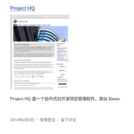
Project HQ
Project HQ 是一个协作式的开源项目管理软件，类似 Basec
发
2014年2月9日
分
管理营运
于
留下评论
布
类
推
于
荐