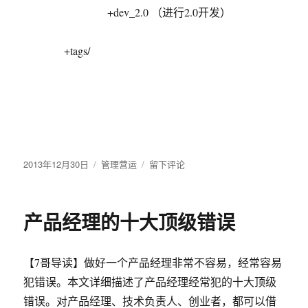
+dev_2.0 （进行2.0开发）
+tags/
发
2013年12月30日
分
管理营运
于
留下评论
布
类
SVN
于
的
trunk、
产品经理的十大顶级错误
branch
与
tag
【7哥导读】做好一个产品经理非常不容易，经常容易
的
用
犯错误。本文详细描述了产品经理经常犯的十大顶级
法
错误。对产品经理、技术负责人、创业者，都可以借