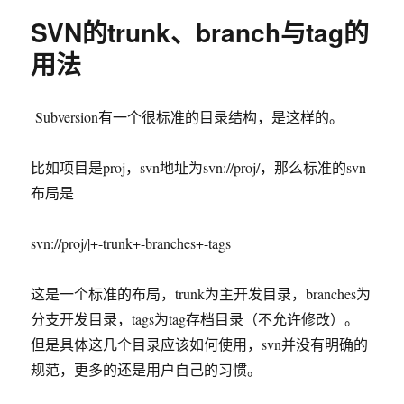
30
SVN的trunk、branch与tag的
款
最
用法
好
的
免
Subversion有一个很标准的目录结构，是这样的。
费
项
目
比如项目是proj，svn地址为svn://proj/，那么标准的svn
管
布局是
理
软
件
svn://proj/|+-trunk+-branches+-tags
这是一个标准的布局，trunk为主开发目录，branches为
分支开发目录，tags为tag存档目录（不允许修改）。
但是具体这几个目录应该如何使用，svn并没有明确的
规范，更多的还是用户自己的习惯。