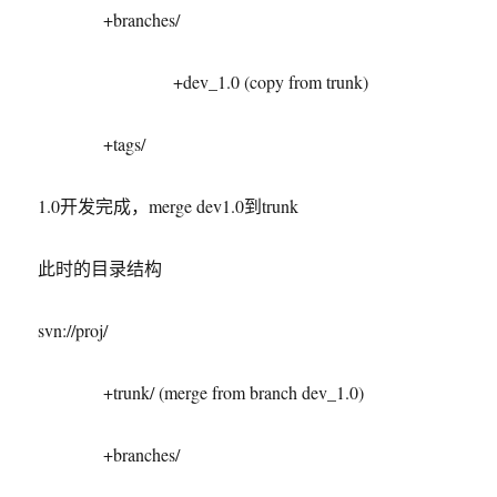
+branches/
+dev_1.0 (copy from trunk)
+tags/
1.0开发完成，merge dev1.0到trunk
此时的目录结构
svn://proj/
+trunk/ (merge from branch dev_1.0)
+branches/