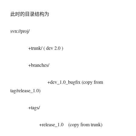
此时的目录结构为
svn://proj/
+trunk/ ( dev 2.0 )
+branches/
+dev_1.0_bugfix (copy from
tag/release_1.0)
+tags/
+release_1.0 (copy from trunk)