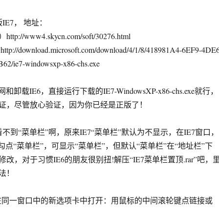
IE7， 地址：
/www4.skycn.com/soft/30276.html
download.microsoft.com/download/4/1/8/418981A4-6EF9-4DE6
2/ie7-windowsxp-x86-chs.exe
卸载IE6，直接运行下载的IE7-WindowsXP-x86-chs.exe就行，
证，尽管放心验证，因为你已经是正版了！
不到“菜单栏”啊，原来IE7“菜单栏”默认为不显示，在IE7窗口，
勾点“菜单栏”，可显示“菜单栏”，但默认“菜单栏”在“地址栏”下
改，对于习惯IE6的朋友很别扭!解压“IE7菜单栏置顶.rar”吧，
法！
”在同一窗口中的新选项卡中打开：用鼠标的中间滚轮键点链接或