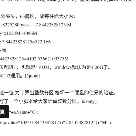
般有255磁头，63扇区，故每柱面大小为：
3＝8225280bytes ＝7.84423828125 M
x1024M=4096M
4423828125=522.166
柱面
23828125=4102.53662109375M
进1，也就是4103M，windows就认为是4.00G了。
32通用。[/quote]
过一位 为了算出整数分区 格坏一个硬盘的仁兄的验证。
了一个小脚本给大家计算整数分区。ie only。
“+a.value+”G :
eil(a.value*1024/7.84423828125)*7.84423828125)+”M”'>