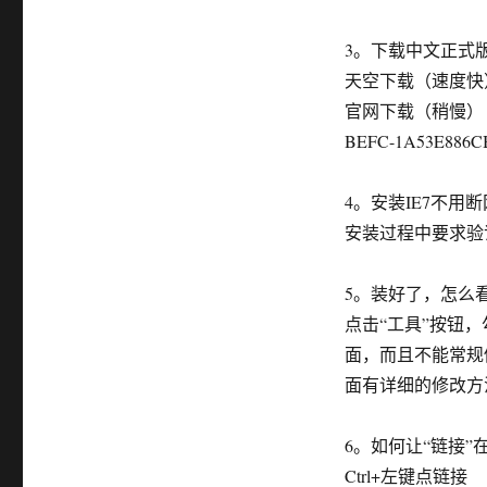
3。下载中文正式版
天空下载（速度快）http:/
官网下载（稍慢） http://
BEFC-1A53E886CB6
4。安装IE7不用断网和
安装过程中要求验
5。装好了，怎么看
点击“工具”按钮，
面，而且不能常规修
面有详细的修改方
6。如何让“链接
Ctrl+左键点链接