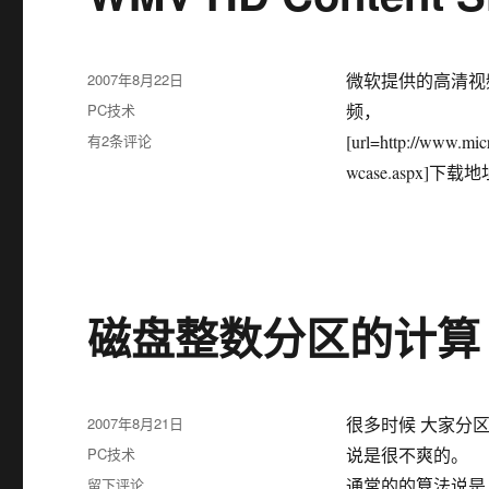
发
2007年8月22日
微软提供的高清视
布
分
PC技术
频，
于
类
WMV
有2条评论
[url=http://www.mi
HD
wcase.aspx]下载地址[
Content
Showcase（高
清
视
频）
磁盘整数分区的计算
发
2007年8月21日
很多时候 大家分区
布
分
PC技术
说是很不爽的。
于
类
于
留下评论
通常的的算法说是 M