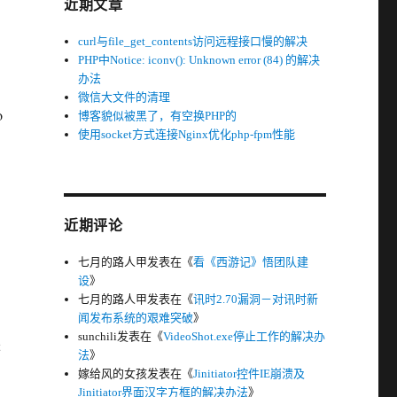
近期文章
curl与file_get_contents访问远程接口慢的解决
PHP中Notice: iconv(): Unknown error (84) 的解决
办法
微信大文件的清理
o
博客貌似被黑了，有空换PHP的
使用socket方式连接Nginx优化php-fpm性能
近期评论
七月的路人甲
发表在《
看《西游记》悟团队建
设
》
七月的路人甲
发表在《
讯时2.70漏洞－对讯时新
闻发布系统的艰难突破
》
sunchili
发表在《
VideoShot.exe停止工作的解决办
来
法
》
嫁给风的女孩
发表在《
Jinitiator控件IE崩溃及
Jinitiator界面汉字方框的解决办法
》