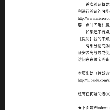
首次验证将要求您安
利进行验证的可能是
http://www.micros
要一点时间哦！最
如果还不行点此，
【提问】我的不知是
有部分精简版的 x
证安装离线包或使
访问东东藏宝阁查询更多相关
本页出处（转载请
http://hi.baidu.co
还有任何疑问进QQ群咨询
★下面是Windows 