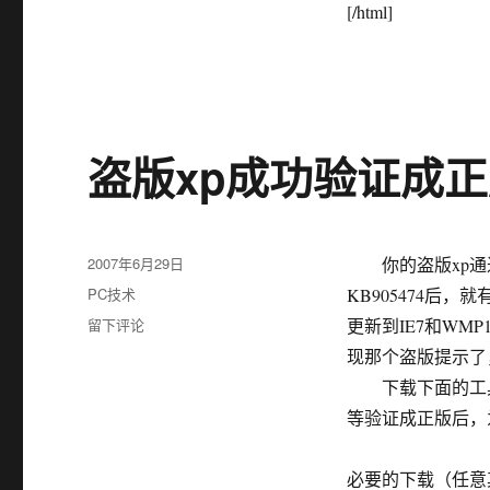
[/html]
盗版xp成功验证成
发
2007年6月29日
你的盗版xp通过
布
分
PC技术
KB905474后
于
类
于
留下评论
更新到IE7和WM
盗
现那个盗版提示了
版
下载下面的工具其
xp
成
等验证成正版后，
功
验
必要的下载（任意其一即可）： [
证