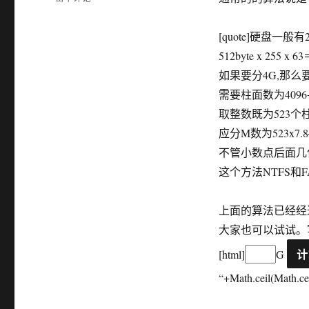
磁
盘
[quote]硬盘一
整
数
512byte x 255 x 6
分
如果要分4G,那么要4
区
需要柱面数为4096÷7.8
的
计
取整数既为523个
算
应分M数为523x7.844
（附
不管小数点后面几位都
带
计
这个方法NTFS和FAT
算
器）
上面的算法已经经
大家也可以试试。写
[html]
G
“+Math.ceil(Math.c