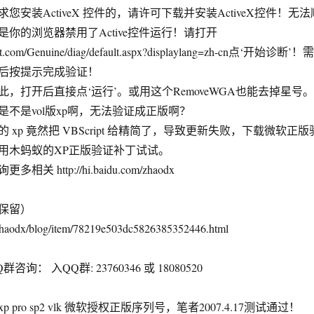
装ActiveX 控件的，请许可下载并安装ActiveX控件！无法
你的浏览器禁用了Active控件运行！请打开
oft.com/Genuine/diag/default.aspx?displaylang=zh-cn点‘开始诊断’！需
后按提示完成验证！
打开后直接点‘运行’。或用这个RemoveWGA也能去掉星号。
不是vol版xp啊，无法验证成正版啊？
p 竟然把 VBScript 给精简了，导致更新失败，下载微软正版
用木蚂蚁的XP正版验证补丁试试。
 http://hi.baidu.com/zhaodx
保留）
m/zhaodx/blog/item/78219e503dc5826385352446.html
： 入QQ群: 23760346 或 18080520
xp pro sp2 vlk 微软授权正版序列号，笔者2007.4.17测试通过！