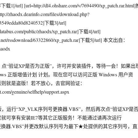
载1[/url] [url=http://dl4.ohshare.com/v/7694490/xp_patch.rar.html
p://zhaodx.dearinfo.com/files/download.php?
3549edda80d8240532]下载3[/url]
databus.com/public/zhaodx/xp_patch.rar]下载4[/url]
ox.net/rssdownload/63322860/xp_patch.rar]下载5[/url] 本文出自：
zhaodx
，点“验证XP是否为正版”，许可并安装插件，等待一会！如果出
dows 正版增值计划 计划。现在您可以访问正版 Windows 用户资
否则就是盗版！若不放心，去官网验证：
t.com/genuine/selfhelp/support.aspx
，运行“XP_VLK序列号更换器.VBS”，然后再次点“验证XP是
过就可享有安装IE7等其它正版服务！不能通过请再次运行
号更换器.VBS”并更改默认序列号为最下★处提供的其它序列号，直