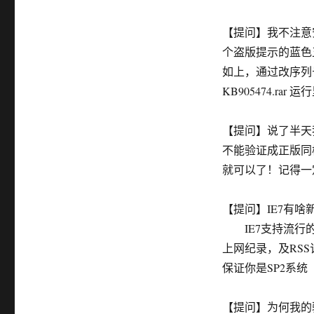
【提问】我不注意安
个盗版提示的蓝色
如上，通过改序列号
KB905474.rar
【提问】说了半天
不能验证成正版同样装I
就可以了！记得一
【提问】IE7有啥
IE7支持流行的
上网纪录，及RSS
保证你是SP2系统
【提问】为何我的