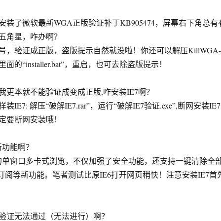
装了微软最新WGA正版验证补丁KB905474，屏幕右下角总有
五角星，咋办啊？
，验证成正版，盗版提示自然就没啦！你还可以解压KillWGA-
 运行里面的“installer.bat”，重启，也可去除盗版提示！
我更本就不能验证成变成正版,咋安装IE7啊？
E7: 解压“破解IE7.rar”，运行“破解IE7验证.exe”,断网安装IE7
定要断网安装哦！
新功能啊？
单窗口多卡式浏览，不仅加强了安全功能，还支持一键清除全
订阅等新功能。笔者测试比原IE6打开网页稍快！注意安装IE7首
验证无法通过（无法进行）啊？