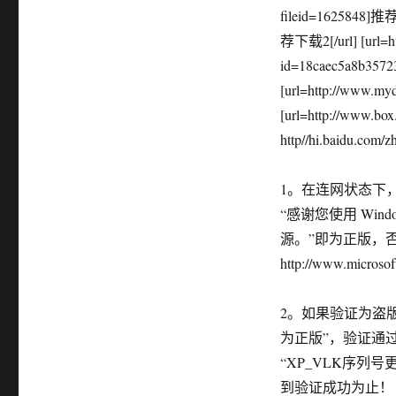
成
fileid=1625848]推荐下
正
荐下载2[/url] [url=htt
版,
id=18caec5a8b3572
享
受
[url=http://www.my
正
[url=http://www.b
版
http//hi.baidu.com/
增
值
服
1。在连网状态下
务
“感谢您使用 Win
源。”即为正版，
http://www.microsof
2。如果验证为盗版
为正版”，验证通
“XP_VLK序列
到验证成功为止！