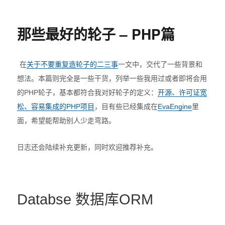
布
类
phpStorm
于
中
的
那些最好的轮子 – PHP篇
CodeIgniter
代
码
在
关于不要重复造轮子的二三事
一文中，交代了一些背景和
自
动
想法。本篇则完全是一些干货，列举一些我用过或者即将会用
提
的PHP轮子，基本都符合我对好轮子的定义：
开源、许可证宽
示
松、容易集成的PHP项目
，目有些已经集成在
EvaEngine
里
面，希望能帮助别人少走弯路。
日志还会陆续补充更新，同时欢迎推荐补充。
Databse 数据库ORM