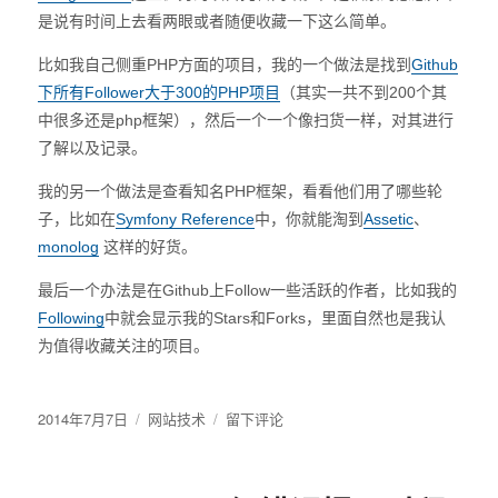
是说有时间上去看两眼或者随便收藏一下这么简单。
比如我自己侧重PHP方面的项目，我的一个做法是找到
Github
下所有Follower大于300的PHP项目
（其实一共不到200个其
中很多还是php框架），然后一个一个像扫货一样，对其进行
了解以及记录。
我的另一个做法是查看知名PHP框架，看看他们用了哪些轮
子，比如在
Symfony Reference
中，你就能淘到
Assetic
、
monolog
这样的好货。
最后一个办法是在Github上Follow一些活跃的作者，比如我的
Following
中就会显示我的Stars和Forks，里面自然也是我认
为值得收藏关注的项目。
发
2014年7月7日
分
网站技术
于
留下评论
布
类
关
于
于
不