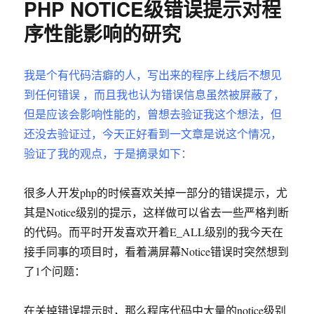
PHP NOTICE级错误提示对程
要
重
序性能影响的研究
复
造
轮
我是个有代码洁癖的人，写出来的程序上线后不想见
子
到任何错误 ，而且我也认为错误信息虽然被屏蔽了，
的
二
但是应该会影响性能的，曾想去验证我这个想法，但
三
还没去验证过，今天正好看到一文章是说这个情况，
事
验证了我的观点，于是摘录如下：
很多人开发php的时候喜欢关掉一部分的错误提示，尤
其是Notice级别的提示，这样做可以省去一些严格判断
的代码。而平时开发喜欢开着E_ALL级别的我今天在
接手同事的项目时，看着满屏幕Notice错误时突然想到
了1个问题：
在关掉错误提示时，那么程序代码中大量的notice级别