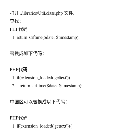
打开 ./libraries/Util.class.php 文件.
查找：
PHP代码
return
strftime
(
$date
,
$timestamp
);
替换成如下代码：
PHP代码
if
(
extension_loaded
(
'gettext'
))
return
strftime
(
$date
,
$timestamp
);
中国区可以替换成以下代码：
PHP代码
if
(
extension_loaded
(
'gettext'
)){