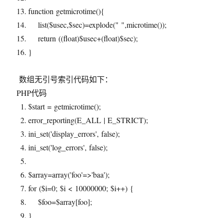
function
getmicrotime(){
list(
$usec
,
$sec
)=
explode
(
" "
,microtime());
return
((float)
$usec
+(float)
$sec
);
}
数组无引号索引代码如下：
PHP代码
$start
= getmicrotime();
error_reporting
(E_ALL | E_STRICT);
ini_set
(
'display_errors'
, false);
ini_set
(
'log_errors'
, false);
$array
=
array
(
'foo'
=>
'baa'
);
for
(
$i
=0;
$i
< 10000000;
$i
++) {
$foo
=
$array
[foo];
}