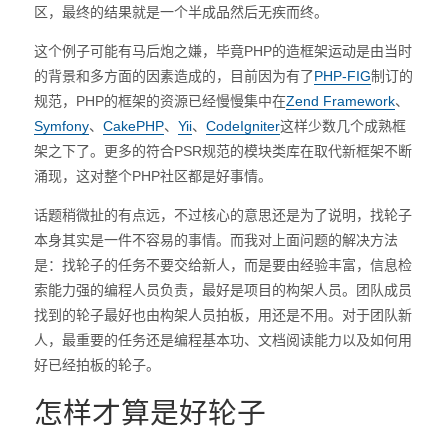
区，最终的结果就是一个半成品然后无疾而终。
这个例子可能有马后炮之嫌，毕竟PHP的造框架运动是由当时
的背景和多方面的因素造成的，目前因为有了
PHP-FIG
制订的
规范，PHP的框架的资源已经慢慢集中在
Zend Framework
、
Symfony
、
CakePHP
、
Yii
、
CodeIgniter
这样少数几个成熟框
架之下了。更多的符合PSR规范的模块类库在取代新框架不断
涌现，这对整个PHP社区都是好事情。
话题稍微扯的有点远，不过核心的意思还是为了说明，找轮子
本身其实是一件不容易的事情。而我对上面问题的解决方法
是：找轮子的任务不要交给新人，而是要由经验丰富，信息检
索能力强的编程人员负责，最好是项目的构架人员。团队成员
找到的轮子最好也由构架人员拍板，用还是不用。对于团队新
人，最重要的任务还是编程基本功、文档阅读能力以及如何用
好已经拍板的轮子。
怎样才算是好轮子