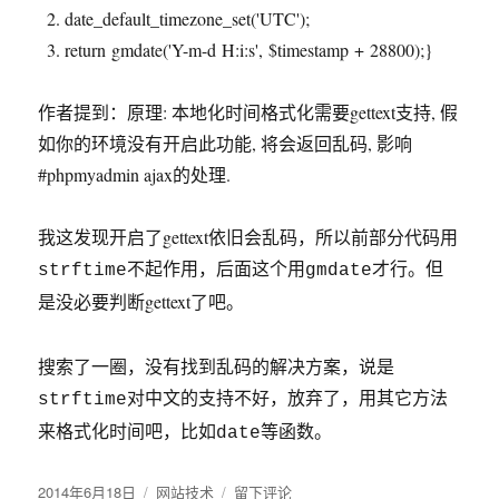
date_default_timezone_set(
'UTC'
);
return
gmdate
(
'Y-m-d H:i:s'
,
$timestamp
+ 28800);}
作者提到：原理: 本地化时间格式化需要gettext支持, 假
如你的环境没有开启此功能, 将会返回乱码, 影响
#phpmyadmin ajax的处理.
我这发现开启了gettext依旧会乱码，所以前部分代码用
不起作用，后面这个用
strftime
gmdate才行。但
gettext了吧。
是没必要判断
搜索了一圈，没有找到乱码的解决方案，说是
strftime对中文的支持不好，放弃了，用其它方法
来格式化时间吧，比如date等函数。
发
2014年6月18日
分
网站技术
于
留下评论