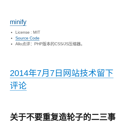
minify
License : MIT
Source Code
Allo点评：PHP版本的CSS/JS压缩器。
发
2014年7月7日
分
网站技术
于
留下
布
评论
类
那
于
些
最
关于不要重复造轮子的二三事
好