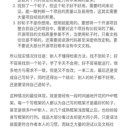
这就对个人的信息检索能力有非常高的要求。
找到了一个轮子，但这个轮子好不好用，需要时间来论
证。能一眼判断一个项目的质量以及易用性，这其实需要
大量项目经验的积累。
好轮子不是你想用，想用就能用的。要想将一个开源项目
整合到自己的项目中，需要对这个项目有比较深的了解。
开源项目的文档质量参差不齐，当使用轮子时，只看文档
往往是不够的，还需要阅读源代码甚至深度修改定制。更
不要说大部分开源项目根本没有中文文档。
所以现实情况往往是：新人不懂得检索方法，找不到轮子；好
不容易找到一个轮子，学了半天不会用；好不容易能运行，很
多地方与需求不一致，但是又不会改；一来二去，最后还是变
成自己写轮子，同时还得出一个结论：别人的轮子都不好用，
还是要坚持自己造轮子。
这种情况的最佳体现，就是曾经有一段时间遍地开花的PHP框
架。每一个写框架的人都认为自己写的框架才是最好的轮子，
甚至是很多PHP新人，对几个成熟框架浅尝辄止后，也纷纷投
身写框架的行列。成品大部分看过去却是大同小异，只是语法
层面更符合作者本人的习惯，而缺乏大量的测试以及文档社