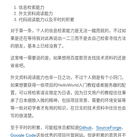
信息检索能力
外文资料阅读能力
代码阅读能力以及平时的积累
对于第一条，个人的信息检索能力是无法一蹴而就的，不过如
果是还在等待我对此再说出一二三而不是去自己检索寻找方法
的朋友，基本上已经没救了。
这里唯一需要说的是，如果想用百度那货去找技术资料的还是
省省吧。
外文资料阅读能力也非一日之功，不过个人倒是有个小窍门，
如果想要获得一些项目的HelloWorld入门教程或者服务器的配
置，可以将检索语言限定为日语，因为日文用户的教程往往秉
承了日本细致入微的精神，包括项目背景、需要的环境安装等
等一些对初学者才有用的知识，在日文的技术资料中往往也会
写的很清楚。
至于平时的积累，可能程序员都知道
Github
、
SourceForge
、
Google Code
这些优秀的项目托管网站。但是积累的意思并不