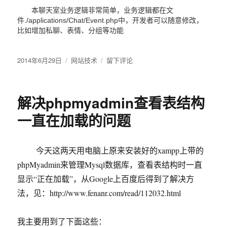
本聊天室业务逻辑非常简单，业务逻辑都在文
件./applications/Chat/Event.php中，开发者可以随意修改，
比如增加私聊、表情、分组等功能
发
2014年6月29日
分
网站技术
于
留下评论
布
类
PHP
于
聊
天
解决phpmyadmin查看表结构
室
框
一直在加载的问题
架
workerman-
chat
今天这两天用电脑上原来安装好的xampp上带的
phpMyadmin来管理Mysql数据库，查看表结构时一直
显示“正在加载”，从Google上百度后得到了解决方
法，见：http://www.fenanr.com/read/112032.html
我主要用到了下面这些：