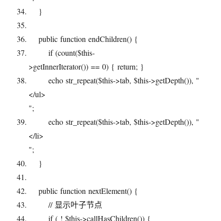
}
public
function
endChildren() {
if
(
count
(
$this
-
>getInnerIterator()) == 0) {
return
; }
echo
str_repeat
(
$this
->tab,
$this
->getDepth()),
"
</ul>
"
;
echo
str_repeat
(
$this
->tab,
$this
->getDepth()),
"
</li>
"
;
}
public
function
nextElement() {
// 显示叶子节点
if
( !
$this
->callHasChildren()) {