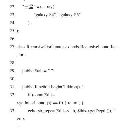
"三星"
=>
array
(
"galaxy S4"
,
"galaxy S5"
),
);
class
RecursiveListIterator
extends
RecursiveIteratorIter
ator {
public
$tab
=
" "
;
public
function
beginChildren() {
if
(
count
(
$this
-
>getInnerIterator()) == 0) {
return
; }
echo
str_repeat
(
$this
->tab,
$this
->getDepth()),
"
<ul>
"
;