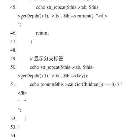
echo
str_repeat
(
$this
->tab,
$this
-
>getDepth()+1),
'<li>'
,
$this
->current(),
"</li>
"
;
return
;
}
// 显示分支标签
echo
str_repeat
(
$this
->tab,
$this
-
>getDepth()+1),
'<li>'
,
$this
->key();
echo
(
count
(
$this
->callGetChildren()) == 0) ?
"
</li>
"
:
"
"
;
}
}