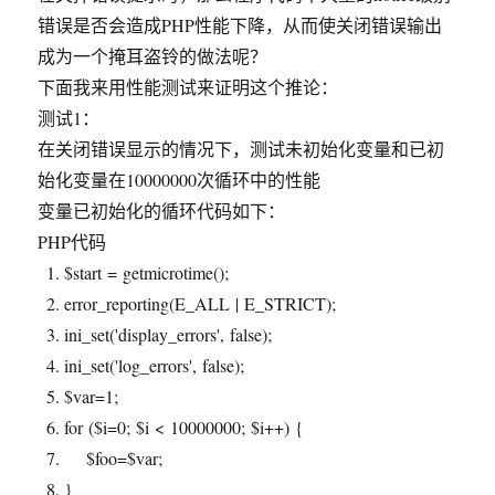
错误是否会造成PHP性能下降，从而使关闭错误输出
成为一个掩耳盗铃的做法呢？
下面我来用性能测试来证明这个推论：
测试1：
在关闭错误显示的情况下，测试未初始化变量和已初
始化变量在10000000次循环中的性能
变量已初始化的循环代码如下：
PHP代码
$start
= getmicrotime();
error_reporting
(E_ALL | E_STRICT);
ini_set
(
'display_errors'
, false);
ini_set
(
'log_errors'
, false);
$var
=1;
for
(
$i
=0;
$i
< 10000000;
$i
++) {
$foo
=
$var
;
}