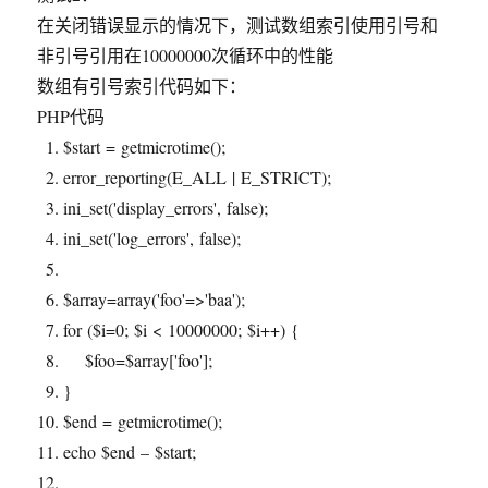
在关闭错误显示的情况下，测试数组索引使用引号和
非引号引用在10000000次循环中的性能
数组有引号索引代码如下：
PHP代码
$start
= getmicrotime();
error_reporting
(E_ALL | E_STRICT);
ini_set
(
'display_errors'
, false);
ini_set
(
'log_errors'
, false);
$array
=
array
(
'foo'
=>
'baa'
);
for
(
$i
=0;
$i
< 10000000;
$i
++) {
$foo
=
$array
[
'foo'
];
}
$end
= getmicrotime();
echo
$end
–
$start
;