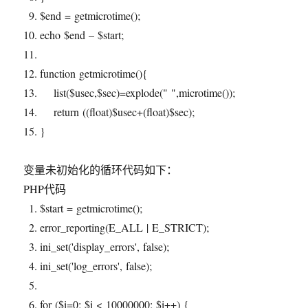
$end
= getmicrotime();
echo
$end
–
$start
;
function
getmicrotime(){
list(
$usec
,
$sec
)=
explode
(
" "
,microtime());
return
((float)
$usec
+(float)
$sec
);
}
变量未初始化的循环代码如下：
PHP代码
$start
= getmicrotime();
error_reporting
(E_ALL | E_STRICT);
ini_set
(
'display_errors'
, false);
ini_set
(
'log_errors'
, false);
for
(
$i
=0;
$i
< 10000000;
$i
++) {