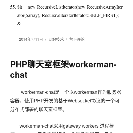
$it
=
new
RecursiveListIterator(
new
RecursiveArrayIter
ator(
$array
), RecursiveIteratorIterator::SELF_FIRST);
&
发
2014年7月1日
分
网站技术
于
留下评论
布
类
无
于
限
分
PHP聊天室框架workerman-
类
的
chat
树
状
迭
workerman-chat是一个以workerman作为服务器
代
容器，使用PHP开发的基于Websocket协议的一个可
方
法
分布式部署的聊天室框架。
workerman-chat采用gateway workers 进程模