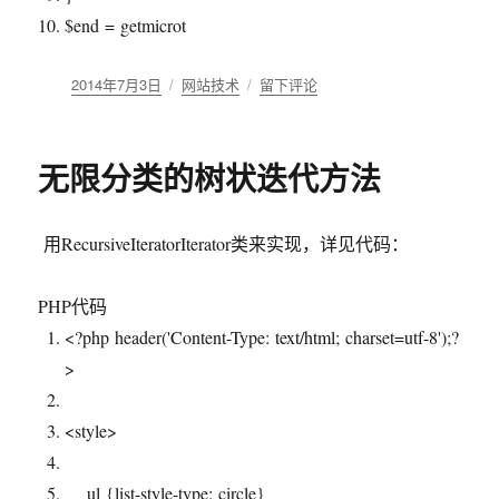
$end
= getmicrot
发
2014年7月3日
分
网站技术
于
留下评论
布
类
PHP
于
NOTICE
级
无限分类的树状迭代方法
错
误
提
用RecursiveIteratorIterator类来实现，详见代码：
示
对
程
PHP代码
序
<?php header(
'Content-Type: text/html; charset=utf-8'
);?
性
能
>
影
响
<style>
的
研
究
ul {list-style-type: circle}