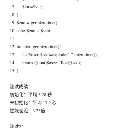
$foo
=
$var
;
}
$end
= getmicrotime();
echo
$end
–
$start
;
function
getmicrotime(){
list(
$usec
,
$sec
)=
explode
(
" "
,microtime());
return
((float)
$usec
+(float)
$sec
);
}
测试成绩：
初始化：平均 5.28 秒
未初始化：平均 17.2 秒
性能差距：3.25倍
测试2：