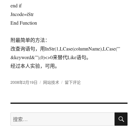
end if
Jncode=iStr
End Function
附最简单的方法：
改查询语句，用InStr(1,LCase(columnName),LCase('”
&keyword&”'),0)<>0来替代Like语句。
经过本人实验，可用。
发
2008年2月19日
分
网站技术
于
留下评论
布
类
26
于
个
日
文
搜
片
搜
索
假
索：
名
导