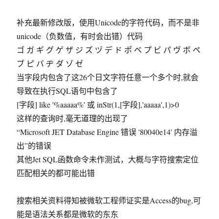
补充最新修改版，使用Unicode的字符代码，而不是非
unicode（负数值，有时会出错）代码
ゴ ガ ギ グ ゲ ザ ジ ズ ヅ デ ド ポ ベ プ ビ パ ヴ ボ ペ
ブ ピ バ ヂ ダ ゾ ゼ
当字段内包含了这26个日文字符任意一个多个时,就会
导致在执行SQL语句中包含了
[字段] like '%aaaaa%' 或 inStr(1,[字段],'aaaaa',1)>0
这样的查询时,毫无道理的出现了
“Microsoft JET Database Engine 错误 '80040e14' 内存溢
出”的错误
其他Jet SQL函数命令未作测试，大概与字符搜索定位
匹配相关的都可能出错
搜索相关资料得知被微软工程师证实是Access的bug,可
能是语法关系都是微软的东东