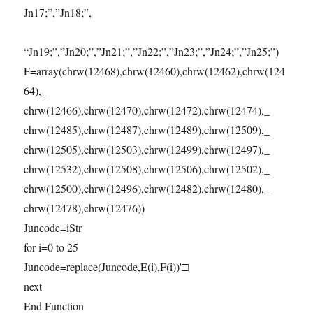
Jn17;”,”Jn18;”,
“Jn19;”,”Jn20;”,”Jn21;”,”Jn22;”,”Jn23;”,”Jn24;”,”Jn25;”)
F=array(chrw(12468),chrw(12460),chrw(12462),chrw(124
64),_
chrw(12466),chrw(12470),chrw(12472),chrw(12474),_
chrw(12485),chrw(12487),chrw(12489),chrw(12509),_
chrw(12505),chrw(12503),chrw(12499),chrw(12497),_
chrw(12532),chrw(12508),chrw(12506),chrw(12502),_
chrw(12500),chrw(12496),chrw(12482),chrw(12480),_
chrw(12478),chrw(12476))
Juncode=iStr
for i=0 to 25
Juncode=replace(Juncode,E(i),F(i))'□
next
End Function