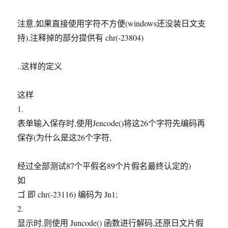
注意,如果直接使用字符不方便(windows还没装日文支
持),注释掉的部分提供有 chr(-23804)
..这样的定义
这样
1.
表单输入保存时,使用Jencode()将这26个字符先编码再
保存(为什么是这26个字符,
经过全部测试87个平假名89个片假名最终认定的)
如
ゴ 即 chr(-23116) 编码为 Jn1;
2.
显示时,则使用 Juncode() 函数进行解码,还原日文片假