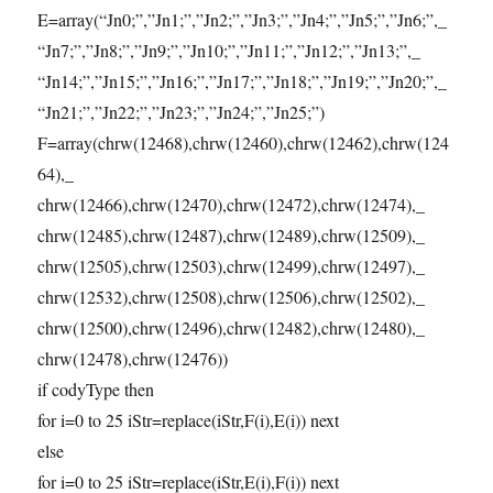
E=array(“Jn0;”,”Jn1;”,”Jn2;”,”Jn3;”,”Jn4;”,”Jn5;”,”Jn6;”,_
“Jn7;”,”Jn8;”,”Jn9;”,”Jn10;”,”Jn11;”,”Jn12;”,”Jn13;”,_
“Jn14;”,”Jn15;”,”Jn16;”,”Jn17;”,”Jn18;”,”Jn19;”,”Jn20;”,_
“Jn21;”,”Jn22;”,”Jn23;”,”Jn24;”,”Jn25;”)
F=array(chrw(12468),chrw(12460),chrw(12462),chrw(124
64),_
chrw(12466),chrw(12470),chrw(12472),chrw(12474),_
chrw(12485),chrw(12487),chrw(12489),chrw(12509),_
chrw(12505),chrw(12503),chrw(12499),chrw(12497),_
chrw(12532),chrw(12508),chrw(12506),chrw(12502),_
chrw(12500),chrw(12496),chrw(12482),chrw(12480),_
chrw(12478),chrw(12476))
if codyType then
for i=0 to 25 iStr=replace(iStr,F(i),E(i)) next
else
for i=0 to 25 iStr=replace(iStr,E(i),F(i)) next