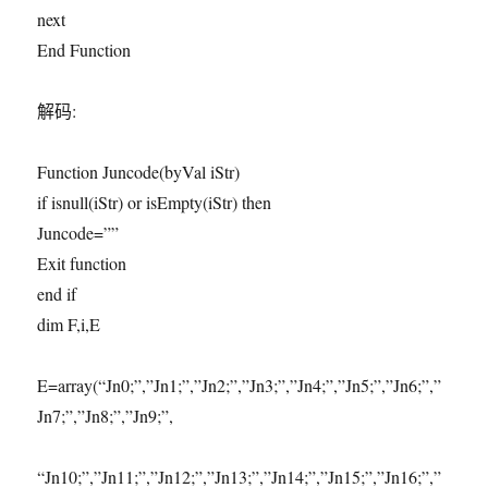
next
End Function
解码:
Function Juncode(byVal iStr)
if isnull(iStr) or isEmpty(iStr) then
Juncode=””
Exit function
end if
dim F,i,E
E=array(“Jn0;”,”Jn1;”,”Jn2;”,”Jn3;”,”Jn4;”,”Jn5;”,”Jn6;”,”
Jn7;”,”Jn8;”,”Jn9;”,
“Jn10;”,”Jn11;”,”Jn12;”,”Jn13;”,”Jn14;”,”Jn15;”,”Jn16;”,”