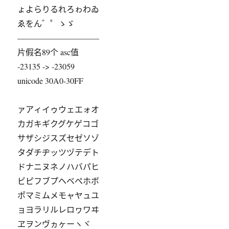
ょよらりるれろゎわゐ
ゑをん゛゜ゝゞ
——————————
片假名89个 asc值
-23135 -> -23059
unicode 30A0-30FF
ァアィイゥウェエォオ
カガキギクグケゲコゴ
サザシジスズセゼソゾ
タダチヂッツヅテデト
ドナニヌネノハバパヒ
ビピフブプヘベペホボ
ポマミムメモャヤュユ
ョヨラリルレロヮワヰ
ヱヲンヴヵヶーヽヾ