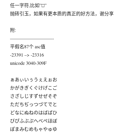
任一字符,比如”□”
抛砖引玉，如果有更本质的真正的好方法，谢分享
附:
—————————-
平假名87个 asc值
-23391 –> -23316
unicode 3040-309F
ぁあぃいぅうぇえぉお
かがきぎくぐけげこご
さざしじすずせぜそぞ
ただちぢっつづてでと
どなにぬねのはばぱひ
びぴふぶぷへべぺほぼ
ぽまみむめもゃやゅゆ