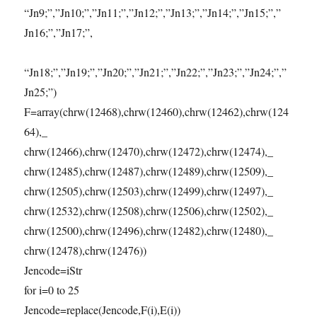
“Jn9;”,”Jn10;”,”Jn11;”,”Jn12;”,”Jn13;”,”Jn14;”,”Jn15;”,”
Jn16;”,”Jn17;”,
“Jn18;”,”Jn19;”,”Jn20;”,”Jn21;”,”Jn22;”,”Jn23;”,”Jn24;”,”
Jn25;”)
F=array(chrw(12468),chrw(12460),chrw(12462),chrw(124
64),_
chrw(12466),chrw(12470),chrw(12472),chrw(12474),_
chrw(12485),chrw(12487),chrw(12489),chrw(12509),_
chrw(12505),chrw(12503),chrw(12499),chrw(12497),_
chrw(12532),chrw(12508),chrw(12506),chrw(12502),_
chrw(12500),chrw(12496),chrw(12482),chrw(12480),_
chrw(12478),chrw(12476))
Jencode=iStr
for i=0 to 25
Jencode=replace(Jencode,F(i),E(i))