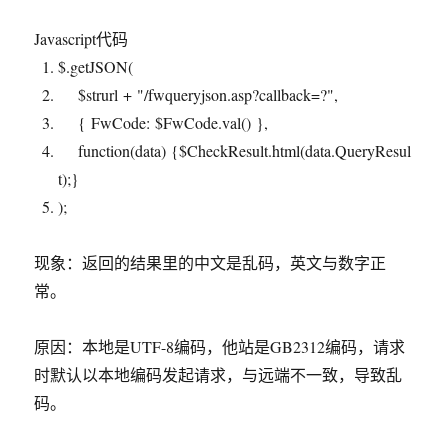
Javascript代码
$.getJSON(
$strurl +
"/fwqueryjson.asp?callback=?"
,
{ FwCode: $FwCode.val() },
function
(data) {$CheckResult.html(data.QueryResul
t);}
);
现象：返回的结果里的中文是乱码，英文与数字正
常。
原因：本地是UTF-8编码，他站是GB2312编码，请求
时默认以本地编码发起请求，与远端不一致，导致乱
码。