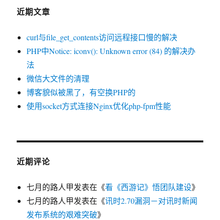
解
近期文章
决
办
curl与file_get_contents访问远程接口慢的解决
法
PHP中Notice: iconv(): Unknown error (84) 的解决办
法
微信大文件的清理
博客貌似被黑了，有空换PHP的
使用socket方式连接Nginx优化php-fpm性能
近期评论
七月的路人甲
发表在《
看《西游记》悟团队建设
》
七月的路人甲
发表在《
讯时2.70漏洞－对讯时新闻
发布系统的艰难突破
》