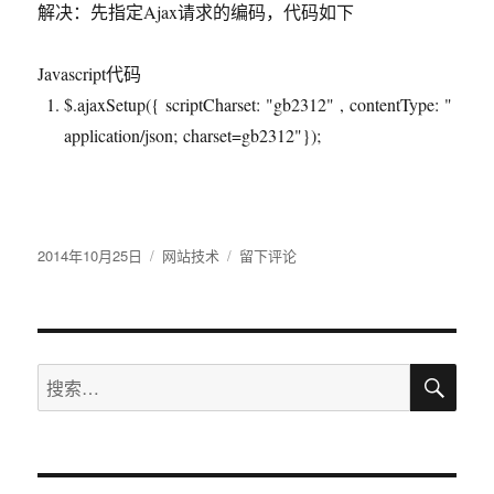
解决：先指定Ajax请求的编码，代码如下
Javascript代码
$.ajaxSetup({ scriptCharset:
"gb2312"
, contentType:
"
application/json; charset=gb2312"
});
发
2014年10月25日
分
网站技术
于
留下评论
布
类
Ajax
于
返
回
结
搜
果
搜
索
中
索：
文
乱
码
的