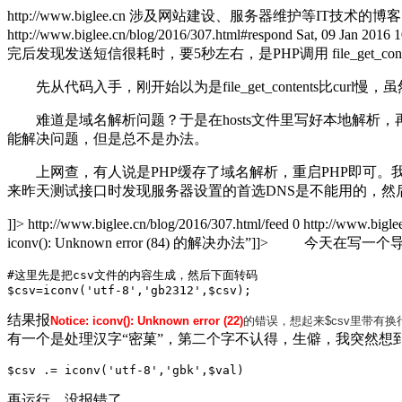
http://www.biglee.cn
涉及网站建设、服务器维护等IT技术的博客
http://www.biglee.cn/blog/2016/307.html#respond
Sat, 09 Jan 2016 
完后发现发送短信很耗时，要5秒左右，是PHP调用 file_get
先从代码入手，刚开始以为是file_get_contents比cu
难道是域名解析问题？于是在hosts文件里写好本地解析，再试
能解决问题，但是总不是办法。
上网查，有人说是PHP缓存了域名解析，重启PHP即可。
来昨天测试接口时发现服务器设置的首选DNS是不能用的，然
]]>
http://www.biglee.cn/blog/2016/307.html/feed
0
http://www.bigle
iconv(): Unknown error (84) 的解决办法”
]]>
今天在写一个导出数
#这里先是把csv文件的内容生成，然后下面转码

$csv=iconv('utf-8','gb2312',$csv);
结果报
Notice:
iconv():
Unknown
error
(22)
的错误，想起来$csv里带有
有一个是处理汉字“密菓”，第二个字不认得，生僻，我突然想到
再运行，没报错了。