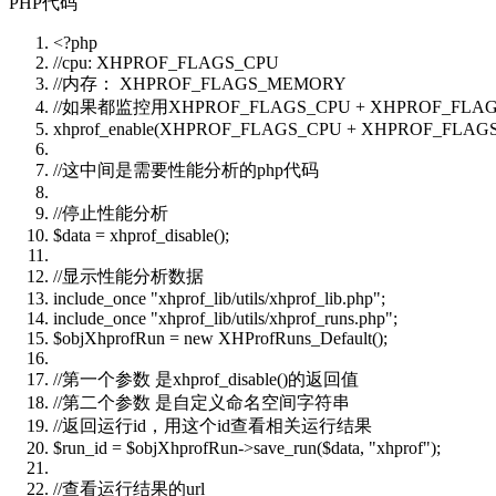
PHP代码
<?php
//cpu: XHPROF_FLAGS_CPU
//内存： XHPROF_FLAGS_MEMORY
//如果都监控用XHPROF_FLAGS_CPU + XHPROF_FL
xhprof_enable(XHPROF_FLAGS_CPU + XHPROF_FL
//这中间是需要性能分析的php代码
//停止性能分析
$data
= xhprof_disable();
//显示性能分析数据
include_once
"xhprof_lib/utils/xhprof_lib.php"
;
include_once
"xhprof_lib/utils/xhprof_runs.php"
;
$objXhprofRun
=
new
XHProfRuns_Default();
//第一个参数 是xhprof_disable()的返回值
//第二个参数 是自定义命名空间字符串
//返回运行id，用这个id查看相关运行结果
$run_id
=
$objXhprofRun
->save_run(
$data
,
"xhprof"
);
//查看运行结果的url