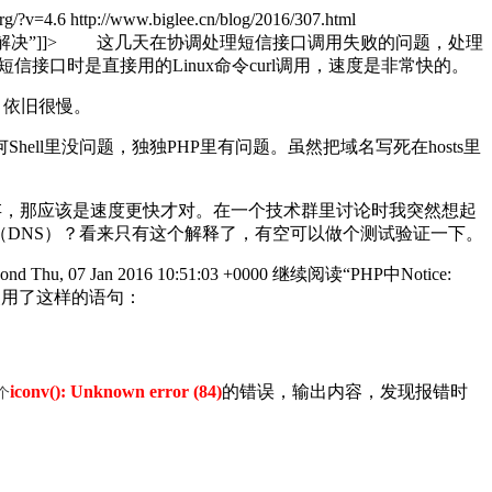
org/?v=4.6
http://www.biglee.cn/blog/2016/307.html
的解决”
]]>
这几天在协调处理短信接口调用失败的问题，处理
试短信接口时是直接用的Linux命令curl调用，速度是非常快的。
l，依旧很慢。
ll里没问题，独独PHP里有问题。虽然把域名写死在hosts里
存，那应该是速度更快才对。在一个技术群里讨论时我突然想起
（DNS）？看来只有这个解释了，有空可以做个测试验证一下。
pond
Thu, 07 Jan 2016 10:51:03 +0000
继续阅读
“PHP中Notice:
使用了这样的语句：
iconv(): Unknown error (84)
的错误，输出内容，发现报错时
个