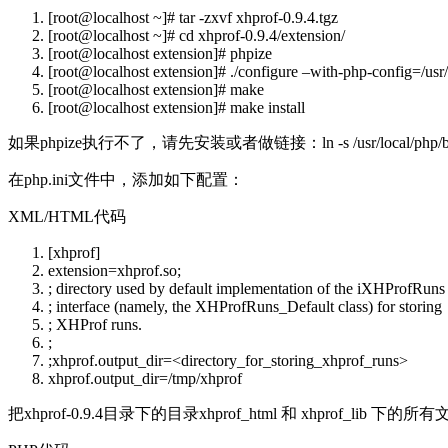
[root@localhost ~]# tar -zxvf xhprof-0.9.4.tgz
[root@localhost ~]# cd xhprof-0.9.4/extension/
[root@localhost extension]# phpize
[root@localhost extension]# ./configure
–with-php-config
=/usr
[root@localhost extension]# make
[root@localhost extension]# make install
如果phpize执行不了，请先安装或者做链接：ln -s /usr/local/php/bin/php
在php.ini文件中，添加如下配置：
XML/HTML代码
[xhprof]
extension
=
xhprof
.so;
; directory used by default implementation of the iXHProfRu
; interface (namely, the XHProfRuns_Default class) for stori
; XHProf runs.
;
;
xhprof.output_dir
=
<
directory_for_storing_xhprof_runs
>
xhprof.output_dir
=/tmp/xhprof
把xhprof-0.9.4目录下的目录xhprof_html 和 xhprof_li