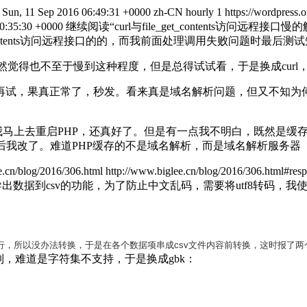
Sun, 11 Sep 2016 06:49:31 +0000
zh-CN
hourly
1
https://wordpress.
10:35:30 +0000
继续阅读
“curl与file_get_contents访问远程接口慢
_contents访问远程接口的的，而我前面处理调用失败问题时最后测
rl慢，虽然觉得也不至于慢到这种程度，但是总得试试看，于是换成cur
，果真正常了，秒发。看来真是域名解析问题，但又不知为何She
我马上去重启PHP，还真好了。但是有一点我不明白，既然是缓
后我改了。难道PHP缓存的不是域名解析，而是域名解析服务器
e.cn/blog/2016/306.html
http://www.biglee.cn/blog/2016/306.html#res
据到csv的功能，为了防止中文乱码，需要将utf8转码，我
换行，所以没办法转换，于是在各个数据项串成csv文件内容前转换，这时报了两
，难道是字符集不支持，于是换成gbk：