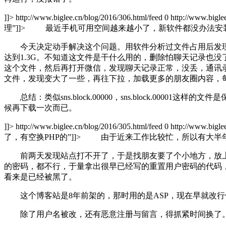
]]>
http://www.biglee.cn/blog/2016/306.html/feed
0
http://www.bigle
理”
]]>
最近手机可用空间越来越小了，新软件都没办法安装
今天决定动手解决这个问题。用软件分析过文件占用后发现微信APP的
达到1.3G。不知道这文件是干什么用的，删除怕聊天记录也
这个文件，然后再打开微信，发现聊天记录正常，没丢，通讯录也正常
文件，发现变大了一些，再往下拉，加载更多的朋友圈内容，
总结：类似sns.block.00000，sns.block.0
候再下载一次而已。
]]>
http://www.biglee.cn/blog/2016/305.html/feed
0
http://www.bigle
了，有空换PHP的”
]]>
由于近来工作比较忙，所以有大半年
前两天发现站点打不开了，于是找朋友要了个小地方，放上
的密码，都不行，于量拿出很早已经写的重置用户密码的代码
看来是已经被黑了。
这个博客站是8年前架的，那时用的是ASP，现在早就改行做
除了用户名被改，还有恶意注册与留言，得抓紧时间换了