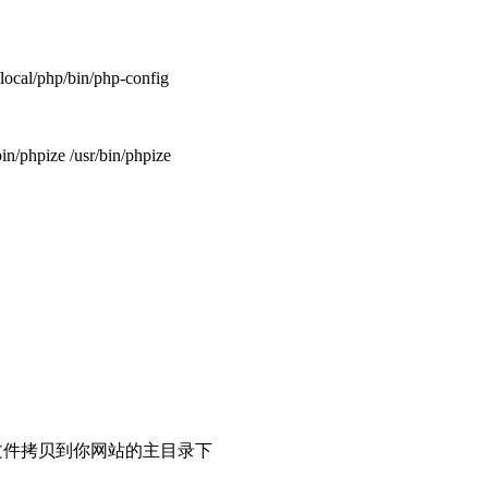
/local/php/bin/php-config
ize /usr/bin/phpize
ns
ng
b 下的所有文件拷贝到你网站的主目录下