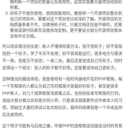
眼判断一个项目的质量以及易用性，这其实需要大量项目经验的
积累。
好轮子不是你想用，想用就能用的。要想将一个开源项目整合到
自己的项目中，需要对这个项目有比较深的了解。开源项目的文
档质量参差不齐，当使用轮子时，只看文档往往是不够的，还需
要阅读源代码甚至深度修改定制。更不要说大部分开源项目根本
没有中文文档。
所以现实情况往往是：新人不懂得检索方法，找不到轮子；好不容易
找到一个轮子，学了半天不会用；好不容易能运行，很多地方与需求
不一致，但是又不会改；一来二去，最后还是变成自己写轮子，同时
还得出一个结论：别人的轮子都不好用，还是要坚持自己造轮子。
这种情况的最佳体现，就是曾经有一段时间遍地开花的PHP框架。每
一个写框架的人都认为自己写的框架才是最好的轮子，甚至是很多
PHP新人，对几个成熟框架浅尝辄止后，也纷纷投身写框架的行列。
成品大部分看过去却是大同小异，只是语法层面更符合作者本人的习
惯，而缺乏大量的测试以及文档社区，最终的结果就是一个半成品然
后无疾而终。
这个例子可能有马后炮之嫌，毕竟PHP的造框架运动是由当时的背景