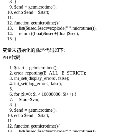
}
$end
= getmicrotime();
echo
$end
–
$start
;
function
getmicrotime(){
list(
$usec
,
$sec
)=
explode
(
" "
,microtime());
return
((float)
$usec
+(float)
$sec
);
}
变量未初始化的循环代码如下：
PHP代码
$start
= getmicrotime();
error_reporting
(E_ALL | E_STRICT);
ini_set
(
'display_errors'
, false);
ini_set
(
'log_errors'
, false);
for
(
$i
=0;
$i
< 10000000;
$i
++) {
$foo
=
$var
;
}
$end
= getmicrotime();
echo
$end
–
$start
;
function
getmicrotime(){
list(
$usec
,
$sec
)=
explode
(
" "
,microtime());