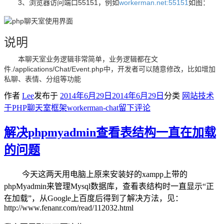
3、浏览器访问端口55151，例如
workerman.net:55151
如图：
说明
本聊天室业务逻辑非常简单，业务逻辑都在文
件./applications/Chat/Event.php中，开发者可以随意修改，比如增加
私聊、表情、分组等功能
作者
Lee
发布于
2014年6月29日
2014年6月29日
分类
网站技术
于PHP聊天室框架workerman-chat
留下评论
解决phpmyadmin查看表结构一直在加载
的问题
今天这两天用电脑上原来安装好的xampp上带的
phpMyadmin来管理Mysql数据库，查看表结构时一直显示“正
在加载”，从Google上百度后得到了解决方法，见：
http://www.fenanr.com/read/112032.html