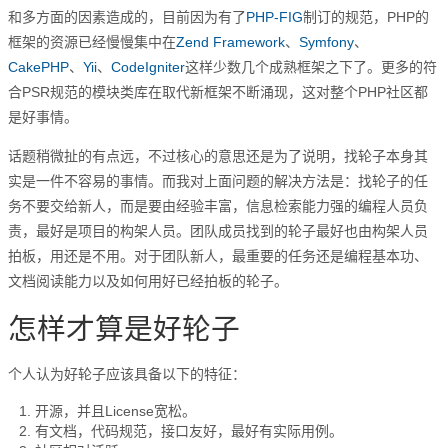
和多方面的因素造成的，目前因为有了
PHP-FIG
制订的规范，PHP的
框架的资源已经慢慢集中在
Zend Framework
、
Symfony
、
CakePHP
、
Yii
、
CodeIgniter
这样少数几个成熟框架之下了。更多的符
合PSR规范的模块类库在取代新框架不断涌现，这对整个PHP社区都
是好事情。
话题稍微扯的有点远，不过核心的意思还是为了说明，找轮子本身其
实是一件不容易的事情。而我对上面问题的解决方法是：找轮子的任
务不要交给新人，而是要由经验丰富，信息检索能力强的编程人员负
责，最好是项目的构架人员。团队成员找到的轮子最好也由构架人员
拍板，用还是不用。对于团队新人，最重要的任务还是编程基本功、
文档阅读能力以及如何用好已经拍板的轮子。
怎样才算是好轮子
个人认为好轮子应该具备以下的特征：
开源，并且License宽松。
有文档，代码规范，接口友好，最好有实际用例。