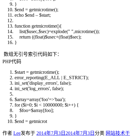
}
$end
= getmicrotime();
echo
$end
–
$start
;
function
getmicrotime(){
list(
$usec
,
$sec
)=
explode
(
" "
,microtime());
return
((float)
$usec
+(float)
$sec
);
}
数组无引号索引代码如下：
PHP代码
$start
= getmicrotime();
error_reporting
(E_ALL | E_STRICT);
ini_set
(
'display_errors'
, false);
ini_set
(
'log_errors'
, false);
$array
=
array
(
'foo'
=>
'baa'
);
for
(
$i
=0;
$i
< 10000000;
$i
++) {
$foo
=
$array
[foo];
}
$end
= getmicrot
作者
Lee
发布于
2014年7月3日
2014年7月3日
分类
网站技术
于