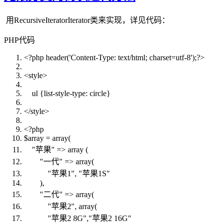
用RecursiveIteratorIterator类来实现，详见代码：
PHP代码
<?php header(
'Content-Type: text/html; charset=utf-8'
);?>
<style>
ul {list-style-type: circle}
</style>
<?php
$array
=
array
(
"苹果"
=>
array
(
"一代"
=>
array
(
"苹果1"
,
"苹果1S"
),
"二代"
=>
array
(
"苹果2"
,
array
(
"苹果2 8G"
,
"苹果2 16G"