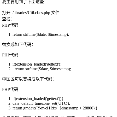
我主要用到了下面这些：
打开 ./libraries/Util.class.php 文件.
查找：
PHP代码
return
strftime
(
$date
,
$timestamp
);
替换成如下代码：
PHP代码
if
(
extension_loaded
(
'gettext'
))
return
strftime
(
$date
,
$timestamp
);
中国区可以替换成以下代码：
PHP代码
if
(
extension_loaded
(
'gettext'
)){
date_default_timezone_set(
'UTC'
);
return
gmdate
(
'Y-m-d H:i:s'
,
$timestamp
+ 28800);}