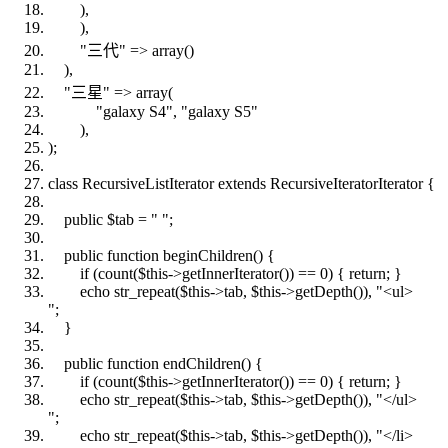
),
),
"三代"
=>
array
()
),
"三星"
=>
array
(
"galaxy S4"
,
"galaxy S5"
),
);
class
RecursiveListIterator
extends
RecursiveIteratorIterator {
public
$tab
=
" "
;
public
function
beginChildren() {
if
(
count
(
$this
->getInnerIterator()) == 0) {
return
; }
echo
str_repeat
(
$this
->tab,
$this
->getDepth()),
"<ul>
"
;
}
public
function
endChildren() {
if
(
count
(
$this
->getInnerIterator()) == 0) {
return
; }
echo
str_repeat
(
$this
->tab,
$this
->getDepth()),
"</ul>
"
;
echo
str_repeat
(
$this
->tab,
$this
->getDepth()),
"</li>