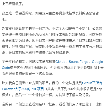
上已经没救了。
这里唯一需要说的是，如果想用百度那货去找技术资料的还是省省
吧。
外文资料阅读能力也非一日之功，不过个人倒是有个小窍门，如果想
要获得一些项目的HelloWorld入门教程或者服务器的配置，可以将检
索语言限定为日语，因为日文用户的教程往往秉承了日本细致入微的
精神，包括项目背景、需要的环境安装等等一些对初学者才有用的知
识，在日文的技术资料中往往也会写的很清楚。
至于平时的积累，可能程序员都知道
Github
、
SourceForge
、
Google
Code
这些优秀的项目托管网站。但是积累的意思并不是说有时间上去
看两眼或者随便收藏一下这么简单。
比如我自己侧重PHP方面的项目，我的一个做法是找到
Github下所有
Follower大于300的PHP项目
（其实一共不到200个其中很多还是php
框架），然后一个一个像扫货一样，对其进行了解以及记录。
我的另一个做法是查看知名PHP框架，看看他们用了哪些轮子，比如