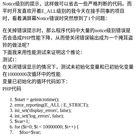
Notice级别的提示，这样做可以省去一些严格判断的代码。而
平时开发喜欢开着E_ALL级别的我今天在接手同事的项目
时，看着满屏幕Notice错误时突然想到了1个问题：
在关掉错误提示时，那么程序代码中大量的notice级别错误是
否会造成PHP性能下降，从而使关闭错误输出成为一个掩耳盗
铃的做法呢？
下面我来用性能测试来证明这个推论：
测试1：
在关闭错误显示的情况下，测试未初始化变量和已初始化变量
在10000000次循环中的性能
变量已初始化的循环代码如下：
PHP代码
$start
= getmicrotime();
error_reporting
(E_ALL | E_STRICT);
ini_set
(
'display_errors'
, false);
ini_set
(
'log_errors'
, false);
$var
=1;
for
(
$i
=0;
$i
< 10000000;
$i
++) {
$foo
=
$var
;