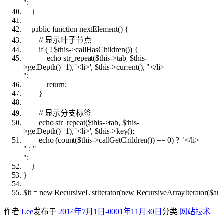
"
;
}
public
function
nextElement() {
// 显示叶子节点
if
( !
$this
->callHasChildren()) {
echo
str_repeat
(
$this
->tab,
$this
-
>getDepth()+1),
'<li>'
,
$this
->current(),
"</li>
"
;
return
;
}
// 显示分支标签
echo
str_repeat
(
$this
->tab,
$this
-
>getDepth()+1),
'<li>'
,
$this
->key();
echo
(
count
(
$this
->callGetChildren()) == 0) ?
"</li>
"
:
"
"
;
}
}
$it
=
new
RecursiveListIterator(
new
RecursiveArrayIterator(
$a
作者
Lee
发布于
2014年7月1日
-0001年11月30日
分类
网站技术