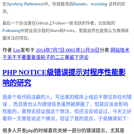
在
Symfony Reference
中，你就能淘到
Assetic
、
monolog
这样的好
货。
最后一个办法是在Github上Follow一些活跃的作者，比如我的
Following
中就会显示我的Stars和Forks，里面自然也是我认为值得收
藏关注的项目。
作者
Lee
发布于
2014年7月7日
-0001年11月30日
分类
网站技术
于关于不要重复造轮子的二三事
留下评论
PHP NOTICE级错误提示对程序性能影
响的研究
我是个有代码洁癖的人，写出来的程序上线后不想见到任何错
误 ，而且我也认为错误信息虽然被屏蔽了，但是应该会影响
性能的，曾想去验证我这个想法，但还没去验证过，今天正好
看到一文章是说这个情况，验证了我的观点，于是摘录如下：
很多人开发php的时候喜欢关掉一部分的错误提示，尤其是