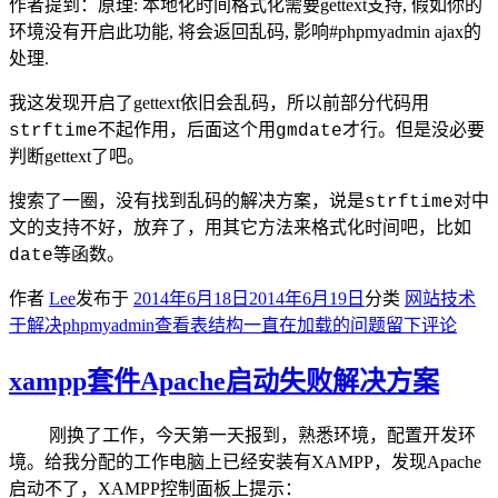
作者提到：原理: 本地化时间格式化需要gettext支持, 假如你的
环境没有开启此功能, 将会返回乱码, 影响#phpmyadmin ajax的
处理.
我这发现开启了gettext依旧会乱码，所以前部分代码用
不起作用，后面这个用
strftime
gmdate才行。但是没必要
gettext了吧。
判断
搜索了一圈，没有找到乱码的解决方案，说是
strftime对中
文的支持不好，放弃了，用其它方法来格式化时间吧，比如
date等函数。
作者
Lee
发布于
2014年6月18日
2014年6月19日
分类
网站技术
于解决phpmyadmin查看表结构一直在加载的问题
留下评论
xampp套件Apache启动失败解决方案
刚换了工作，今天第一天报到，熟悉环境，配置开发环
境。给我分配的工作电脑上已经安装有XAMPP，发现Apache
启动不了，XAMPP控制面板上提示：