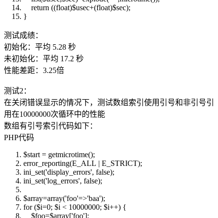
return
((float)
$usec
+(float)
$sec
);
}
测试成绩：
初始化：平均 5.28 秒
未初始化：平均 17.2 秒
性能差距：3.25倍
测试2：
在关闭错误显示的情况下，测试数组索引使用引号和非引号引
用在10000000次循环中的性能
数组有引号索引代码如下：
PHP代码
$start
= getmicrotime();
error_reporting
(E_ALL | E_STRICT);
ini_set
(
'display_errors'
, false);
ini_set
(
'log_errors'
, false);
$array
=
array
(
'foo'
=>
'baa'
);
for
(
$i
=0;
$i
< 10000000;
$i
++) {
$foo
=
$array
[
'foo'
];