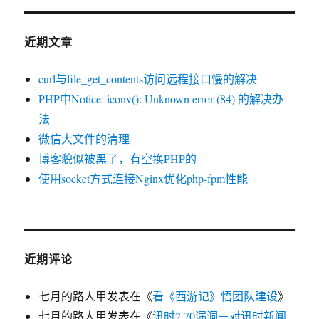
近期文章
curl与file_get_contents访问远程接口慢的解决
PHP中Notice: iconv(): Unknown error (84) 的解决办
法
微信大文件的清理
博客貌似被黑了，有空换PHP的
使用socket方式连接Nginx优化php-fpm性能
近期评论
七月的路人甲
发表在《
看《西游记》悟团队建设
》
七月的路人甲
发表在《
讯时2.70漏洞－对讯时新闻