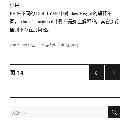
但是
FF 在不同的 DOCTYPE 中对 clientHeight 的解释不
同， xhtml 1 trasitional 中则不是如上解释的。其它浏览
器则不存在此问题。
发
2007年4月10日
分
网站技术
四
有3条评论
布
类
种
于
浏
览
文
器
页
14
对
clientHeight、
上一
章
offsetHeight
页
和
导
scrollHeight
的
搜
搜
航
解
索
索：
释