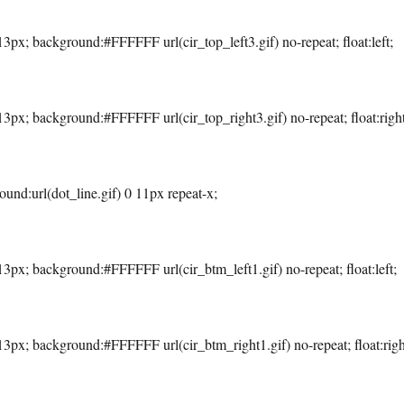
13px; background:#FFFFFF url(cir_top_left3.gif) no-repeat; float:left;
13px; background:#FFFFFF url(cir_top_right3.gif) no-repeat; float:right
ound:url(dot_line.gif) 0 11px repeat-x;
13px; background:#FFFFFF url(cir_btm_left1.gif) no-repeat; float:left;
13px; background:#FFFFFF url(cir_btm_right1.gif) no-repeat; float:righ