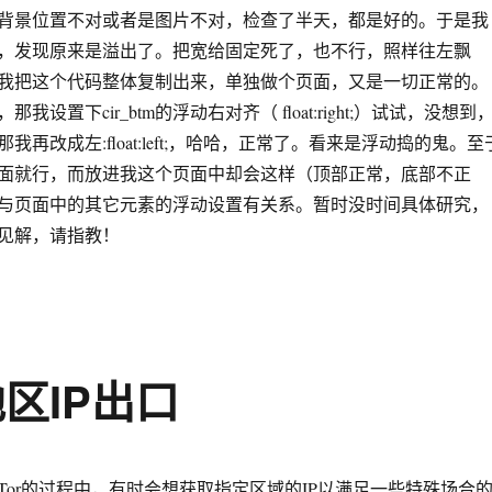
景位置不对或者是图片不对，检查了半天，都是好的。于是我
，发现原来是溢出了。把宽给固定死了，也不行，照样往左飘
我把这个代码整体复制出来，单独做个页面，又是一切正常的。
设置下cir_btm的浮动右对齐（ float:right;）试试，没想到
再改成左:float:left;，哈哈，正常了。看来是浮动捣的鬼。至
面就行，而放进我这个页面中却会这样（顶部正常，底部不正
与页面中的其它元素的浮动设置有关系。暂时没时间具体研究，
见解，请指教！
区IP出口
r的过程中，有时会想获取指定区域的IP以满足一些特殊场合