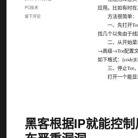
布
分
PC技术
应用。比如有时在
于
类
于
留下评论
方法很简单：
洋
一、先打开Tor
葱
找几个以免由于线
tor
技
二、从开始菜单的T
巧：
→高级→Tor配
指
如下格式：[code]ExitN
定
地
三、停止Tor，
区
打开一个能显示
IP
出
口
黑客根据IP就能控制