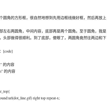
圆角的方形框，很自然地想到先用边框线做好框，然后再放上
左右两圆角，中间内容，底部再是两个圆角。至于圆角，我是
，头部做得很顺利。到了底部，傻眼了，两圆角竟然往两边和下
ode]
le” 的内容
em” 的内容
_top{
und:url(dot_line.gif) right top repeat-x;