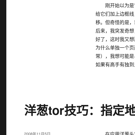
刚开始以为是背
给它们加上边框线
移。但奇怪的是，
后来，我突发奇想，那我
好了，这时我又想那我
为什么单独一个页
常），我想可能是
如果有高手有独到
洋葱tor技巧：指定地
发
2008年11月5日
在应用洋葱头To