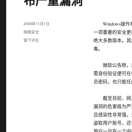
布严重漏洞
发
2008年11月1日
Windows操
布
分
网络安全
一项重要的安全更新（K
于
类
于
留下评论
绝大多数版本。其危
黑
毒。
客
根
据
微软公告称，黑
IP
需身份验证便可在
就
员密码，也只能任
能
控
制
截至目前，网上已出现
用
漏洞的危害极为严
户
电
且感染性非常强，
脑
盗取用户账号，还
微
用户一旦有一个中