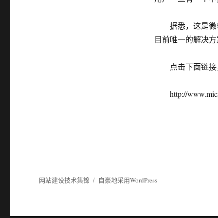
软
破
例
据悉，这是微软
紧
目前唯一的解决方案
急
公
布
点击下面链接，
严
重
漏
http://www.microso
洞
网站建设技术集锦
自豪地采用WordPress