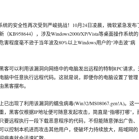
作系统的安全性再次受到严峻挑战！10月24日凌晨，微软紧急发布
B958644），涉及Windows2000/XP/Vista等桌面操作系统的
害程度毫不逊于当年波及80%以上Windows用户的“冲击波”病
客可以利用该漏洞向网络中的电脑发出远程的特制RPC请求，
电脑中任意执行远程代码。这就是说，即便你的电脑设置了管理
由黑客摆布。
了利用该漏洞的蠕虫病毒(Win32/MS08067.gen!A)。这
重，黑客仅根据IP地址便可随意发起攻击，简直是“指哪打哪”，
只要远程执行一段下载恶意程序的代码，不但能随意弹出广告、
可以控制本机进而攻击其他用户，使破坏力持续放大，局域网的
招病毒就会迅速扩散。