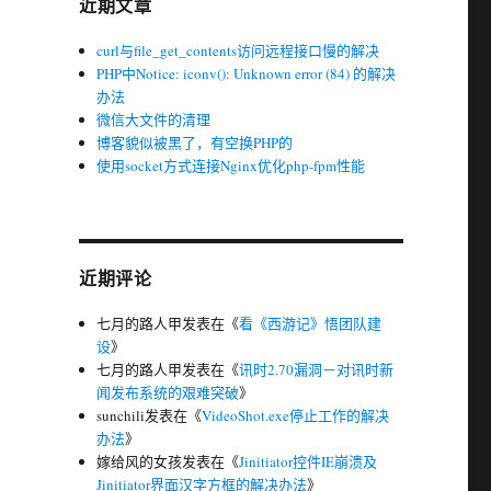
近期文章
curl与file_get_contents访问远程接口慢的解决
PHP中Notice: iconv(): Unknown error (84) 的解决
办法
微信大文件的清理
博客貌似被黑了，有空换PHP的
使用socket方式连接Nginx优化php-fpm性能
近期评论
七月的路人甲
发表在《
看《西游记》悟团队建
设
》
七月的路人甲
发表在《
讯时2.70漏洞－对讯时新
闻发布系统的艰难突破
》
sunchili
发表在《
VideoShot.exe停止工作的解决
办法
》
嫁给风的女孩
发表在《
Jinitiator控件IE崩溃及
Jinitiator界面汉字方框的解决办法
》