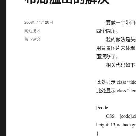
发
2008年11月26日
要做一个带四个
布
分
网站技术
四个圆角。
于
类
于
留下评论
我的做法是头部
布
用背景图片来体现
局
面漂移了。
溢
出
相关代码如下：[c
的
解
此处显示 class “tit
决
此处显示 class “it
[/code]
CSS：[code].cir
height: 13px; backgro
}