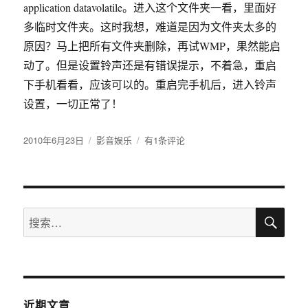
application datavolatile。进入这个文件夹一看，里面好
多临时文件夹。这时我想，难道是因为文件夹太多的
原因？马上把所有文件夹删除，再试WMP，果然能启
动了。但是设置铃声还是有错误提示，不着急，重启
下手机看看，应该可以的。重启完手机后，进入铃声
设置，一切正常了！
发
2010年6月23日
分
影音娱乐
WM
有1条评论
布
类
系
于
统
手
机
搜
“此
搜
索
铃
索：
声
文
件
已
损
近期文章