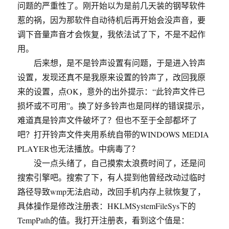
问题的严重性了。刚开始以为是前几天装的钢琴软件
惹的祸，因为那软件自动待机后再开始会没声音，要
调下音量声音才会恢复，我依法试了下，不是不起作
用。
后来想，是不是铃声设置有问题，于是进入铃声
设置，发现还真不是我原来设置的铃声了，改回我原
来的设置，点OK，意外的出外提示：“此铃声文件已
损坏或不可用”。换了好多铃声也是同样的错误提示，
难道真是铃声文件破坏了？但也不至于全部都坏了
吧？打开铃声文件夹用系统自带的WINDOWS MEDIA
PLAYER也无法播放。中病毒了？
没一点头绪了，自己摸索太浪费时间了，还是问
搜索引擎吧。搜索了下，有人提到他曾经改动过临时
路径导致wmp无法启动，改回手机内存上就恢复了，
具体操作是修改注册表：HKLMSystemFileSys下的
TempPath的值。我打开注册表，看到这个值是：