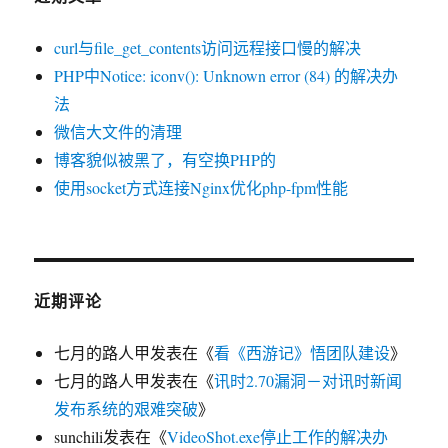
坏
或
curl与file_get_contents访问远程接口慢的解决
不
可
PHP中Notice: iconv(): Unknown error (84) 的解决办
用”
法
解
微信大文件的清理
决
办
博客貌似被黑了，有空换PHP的
法
使用socket方式连接Nginx优化php-fpm性能
近期评论
七月的路人甲
发表在《
看《西游记》悟团队建设
》
七月的路人甲
发表在《
讯时2.70漏洞－对讯时新闻
发布系统的艰难突破
》
sunchili
发表在《
VideoShot.exe停止工作的解决办