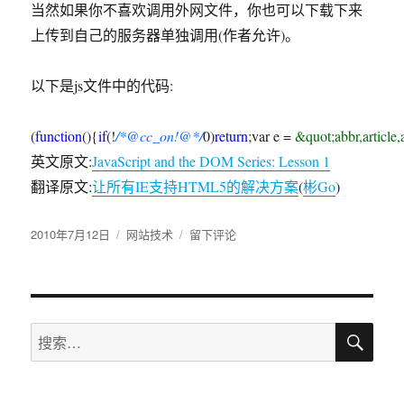
当然如果你不喜欢调用外网文件，你也可以下载下来
上传到自己的服务器单独调用(作者允许)。
以下是js文件中的代码:
(
function
(
)
{
if
(
!
/*@cc_on!@*/
0
)
return
;
var e
=
&quot;abbr,article,
英文原文:
JavaScript and the DOM Series: Lesson 1
翻译原文:
让所有IE支持HTML5的解决方案
(
彬Go
)
发
2010年7月12日
分
网站技术
于
留下评论
布
类
让
于
所
有
IE
搜
支
搜
索
持
索：
HTML5
的