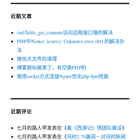
解
决
方
近期文章
案
curl与file_get_contents访问远程接口慢的解决
PHP中Notice: iconv(): Unknown error (84) 的解决办
法
微信大文件的清理
博客貌似被黑了，有空换PHP的
使用socket方式连接Nginx优化php-fpm性能
近期评论
七月的路人甲
发表在《
看《西游记》悟团队建设
》
七月的路人甲
发表在《
讯时2.70漏洞－对讯时新闻