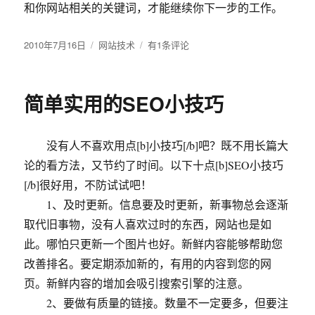
和你网站相关的关键词，才能继续你下一步的工作。
发
2010年7月16日
分
网站技术
网
有1条评论
布
类
站
于
SEO
标
简单实用的SEO小技巧
题
(Title)
的
没有人不喜欢用点[b]小技巧[/b]吧？既不用长篇大
书
写
论的看方法，又节约了时间。以下十点[b]SEO小技巧
规
[/b]很好用，不防试试吧！
范
1、及时更新。信息要及时更新，新事物总会逐渐
取代旧事物，没有人喜欢过时的东西，网站也是如
此。哪怕只更新一个图片也好。新鲜内容能够帮助您
改善排名。要定期添加新的，有用的内容到您的网
页。新鲜内容的增加会吸引搜索引擎的注意。
2、要做有质量的链接。数量不一定要多，但要注