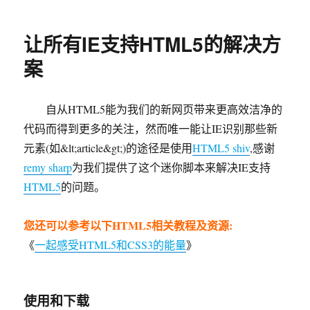
布
类
简
于
单
实
让所有IE支持HTML5的解决方
用
的
案
SEO
小
技
自从HTML5能为我们的新网页带来更高效洁净的
巧
代码而得到更多的关注，然而唯一能让IE识别那些新
元素(如&lt;article&gt;)的途径是使用
HTML5 shiv
,感谢
remy sharp
为我们提供了这个迷你脚本来解决IE支持
HTML5
的问题。
您还可以参考以下HTML5相关教程及资源:
《
一起感受HTML5和CSS3的能量
》
使用和下载