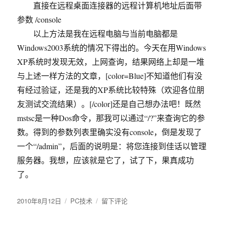
直接在远程桌面连接器的远程计算机地址后面带
参数 /console
以上方法是我在远程电脑与当前电脑都是
Windows2003系统的情况下得出的。今天在用Windows
XP系统时发现无效，上网查询，结果网络上却是一堆
与上述一样方法的文章，[color=Blue]不知道他们有没
有经过验证，还是我的XP系统比较特殊（欢迎各位朋
友测试交流结果）。[/color]还是自己想办法吧！既然
mstsc是一种Dos命令，那我可以通过“/?”来查询它的参
数。得到的参数列表里确实没有console，倒是发现了
一个“/admin”，后面的说明是：将您连接到佳话以管理
服务器。我想，应该就是它了，试了下，果真成功
了。
发
2010年8月12日
分
PC技术
于
留下评论
布
类
Windows2003
于
等