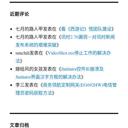
近期评论
七月的路人甲
发表在《
看《西游记》悟团队建设
》
七月的路人甲
发表在《
讯时2.70漏洞－对讯时新闻
发布系统的艰难突破
》
sunchili
发表在《
VideoShot.exe停止工作的解决办
法
》
嫁给风的女孩
发表在《
Jinitiator控件IE崩溃及
Jinitiator界面汉字方框的解决办法
》
李三
发表在《
商务领航定制网关(EG692HW)电信管
理员密码获取方法
》
文章归档