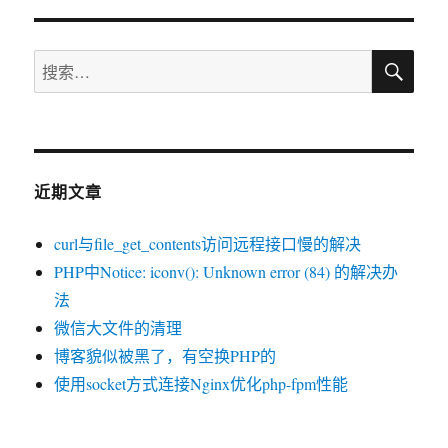
系
统
搜
远
搜
索
程
索：
桌
面
连
接
到
近期文章
原
始
curl与file_get_contents访问远程接口慢的解决
会
话
PHP中Notice: iconv(): Unknown error (84) 的解决办
的
法
方
微信大文件的清理
法
博客貌似被黑了，有空换PHP的
使用socket方式连接Nginx优化php-fpm性能