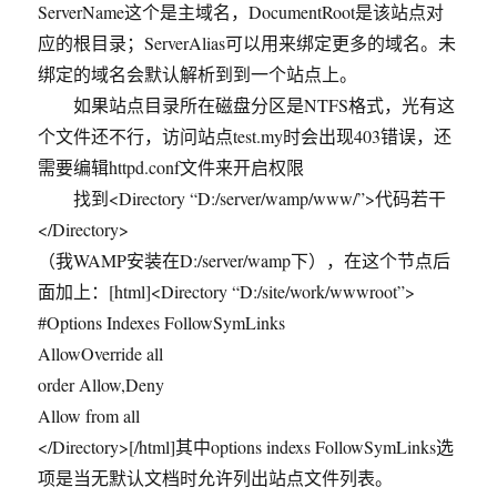
ServerName这个是主域名，DocumentRoot是该站点对
应的根目录；ServerAlias可以用来绑定更多的域名。未
绑定的域名会默认解析到到一个站点上。
如果站点目录所在磁盘分区是NTFS格式，光有这
个文件还不行，访问站点test.my时会出现403错误，还
需要编辑httpd.conf文件来开启权限
找到<Directory “D:/server/wamp/www/”>代码若干
</Directory>
（我WAMP安装在D:/server/wamp下），在这个节点后
面加上：[html]<Directory “D:/site/work/wwwroot”>
#Options Indexes FollowSymLinks
AllowOverride all
order Allow,Deny
Allow from all
</Directory>[/html]其中options indexs FollowSymLinks选
项是当无默认文档时允许列出站点文件列表。