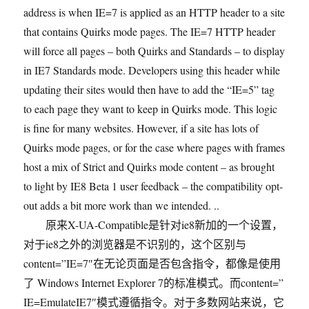
address is when IE=7 is applied as an HTTP header to a site
that contains Quirks mode pages. The IE=7 HTTP header
will force all pages – both Quirks and Standards – to display
in IE7 Standards mode. Developers using this header while
updating their sites would then have to add the “IE=5”
tag
to each page they want to keep in Quirks mode. This logic
is fine for many websites. However, if a site has lots of
Quirks mode pages, or for the case where pages with frames
host a mix of Strict and Quirks mode content – as brought
to light by IE8 Beta 1 user feedback – the compatibility opt-
out adds a bit more work than we intended. ..
原来X-UA-Compatible是针对ie8新加的一个设置，
对于ie8之外的浏览器是不识别的，这个区别与
content=”IE=7″在无论页面是否包含指令，都像是使用
了 Windows Internet Explorer 7的标准模式。而content=”
IE=EmulateIE7″模式遵循指令。对于多数网站来说，它