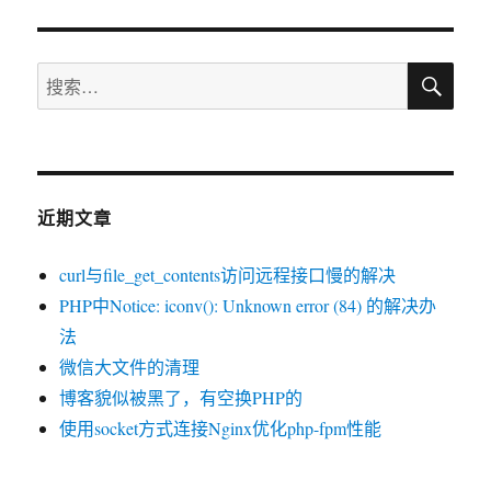
于
用
Meta
标
搜
签
搜
索
的
索：
X-
UA-
Compatible
来
兼
近期文章
容
IE8
curl与file_get_contents访问远程接口慢的解决
PHP中Notice: iconv(): Unknown error (84) 的解决办
法
微信大文件的清理
博客貌似被黑了，有空换PHP的
使用socket方式连接Nginx优化php-fpm性能