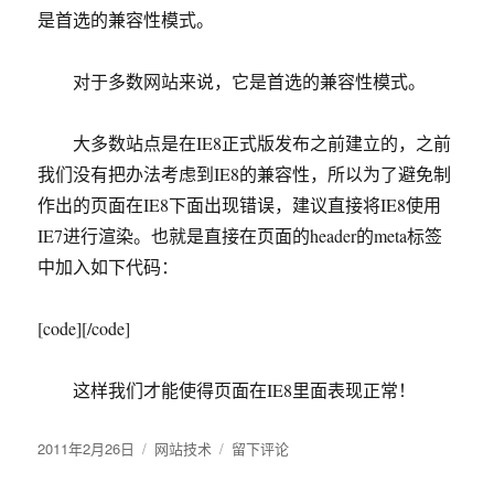
是首选的兼容性模式。
对于多数网站来说，它是首选的兼容性模式。
大多数站点是在IE8正式版发布之前建立的，之前
我们没有把办法考虑到IE8的兼容性，所以为了避免制
作出的页面在IE8下面出现错误，建议直接将IE8使用
IE7进行渲染。也就是直接在页面的header的meta标签
中加入如下代码：
[code]
[/code]
这样我们才能使得页面在IE8里面表现正常！
发
2011年2月26日
分
网站技术
于
留下评论
布
类
利