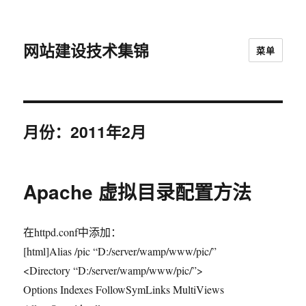
网站建设技术集锦
菜单
月份：2011年2月
Apache 虚拟目录配置方法
在httpd.conf中添加：
[html]Alias /pic “D:/server/wamp/www/pic/”
<Directory “D:/server/wamp/www/pic/”>
Options Indexes FollowSymLinks MultiViews