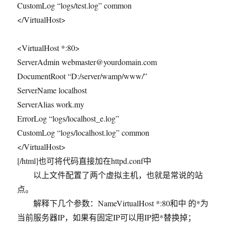
CustomLog “logs/test.log” common
</VirtualHost>
<VirtualHost *:80>
ServerAdmin webmaster@yourdomain.com
DocumentRoot “D:/server/wamp/www/”
ServerName localhost
ServerAlias work.my
ErrorLog “logs/localhost_e.log”
CustomLog “logs/localhost.log” common
</VirtualHost>
[/html]也可将代码直接加在httpd.conf中
以上文件配置了两个虚拟主机，也就是常说的站
点。
解释下几个参数：NameVirtualHost *:80和中 的*为
当前服务器IP，如果有固定IP可以用IP把*替换掉；