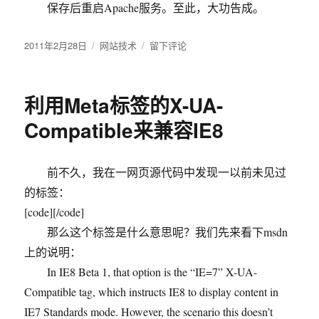
保存后重启Apache服务。至此，大功告成。
发
2011年2月28日
分
网站技术
于
留下评论
布
类
Apache
于
VirtualHost
虚
利用Meta标签的X-UA-
拟
主
Compatible来兼容IE8
机
配
置
前不久，我在一网页源代码中发现一以前未见过
方
的标签：
法
[code]
[/code]
那么这个标签是什么意思呢？我们先来看下msdn
上的说明：
In IE8 Beta 1, that option is the “IE=7” X-UA-
Compatible tag, which instructs IE8 to display content in
IE7 Standards mode. However, the scenario this doesn’t