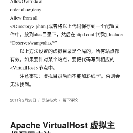
AllowOverride all
order allow,deny
Allow from all
</Directory> [/html]或者将以上代码保存到一个配置文
件中，放到alias目录下，然后在httpd.conf中添加Include
“D:/server/wamp/alias/*”
以上方法设置的虚拟目录是全局的，所有站点都
有效，如果要针对某个站点，要把代码写到相应的
<VirtualHost >节点中。
注意事项：虚拟目录后面不能加斜线“/”。否则会
无法找到。
发
2011年2月28日
分
网站技术
于
留下评论
布
类
Apache
于
虚
拟
Apache VirtualHost 虚拟主
目
录