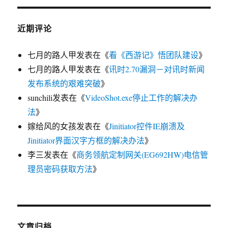
近期评论
七月的路人甲
发表在《
看《西游记》悟团队建设
》
七月的路人甲
发表在《
讯时2.70漏洞－对讯时新闻
发布系统的艰难突破
》
sunchili
发表在《
VideoShot.exe停止工作的解决办
法
》
嫁给风的女孩
发表在《
Jinitiator控件IE崩溃及
Jinitiator界面汉字方框的解决办法
》
李三
发表在《
商务领航定制网关(EG692HW)电信管
理员密码获取方法
》
文章归档