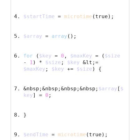
$startTime
=
microtime
(
true
);
$array
=
array
();
for
(
$key
=
0
,
$maxKey
=
(
$size
-
1
)
*
$size
;
$key
&lt;=
$maxKey
;
$key
+=
$size
)
{
&nbsp;&nbsp;&nbsp;&nbsp;
$array
[
$
key
]
=
0
;
}
$endTime
=
microtime
(
true
);