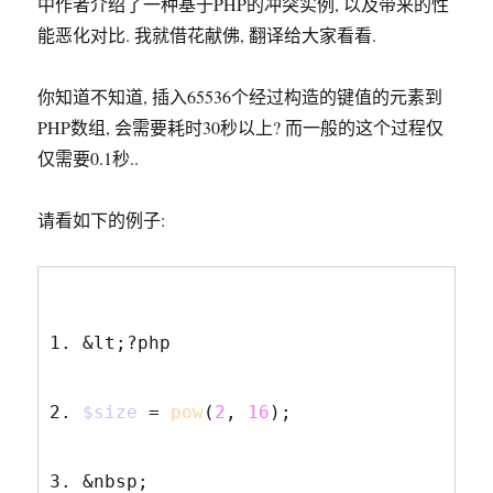
中作者介绍了一种基于PHP的冲突实例, 以及带来的性
能恶化对比. 我就借花献佛, 翻译给大家看看.
你知道不知道, 插入65536个经过构造的键值的元素到
PHP数组, 会需要耗时30秒以上? 而一般的这个过程仅
仅需要0.1秒..
请看如下的例子:
&lt;?php
$size
=
pow
(
2
,
16
);
&nbsp;