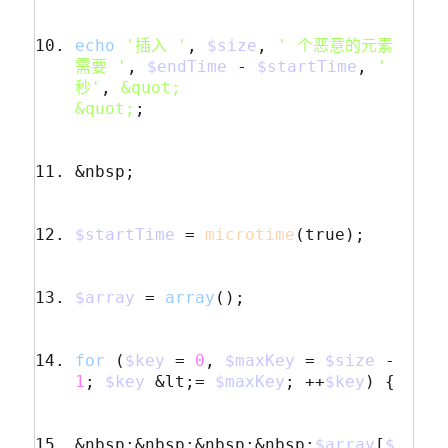
echo
'插入 '
,
$size
,
' 个恶意的元素
需要 '
,
$endTime
-
$startTime
,
' 
秒'
,
&quot;

&quot;
;
&nbsp;
$startTime
=
microtime
(
true
);
$array
=
array
();
for
(
$key
=
0
,
$maxKey
=
$size
-
1
;
$key
&lt;=
$maxKey
;
++
$key
)
{
&nbsp;&nbsp;&nbsp;&nbsp;
$array
[
$