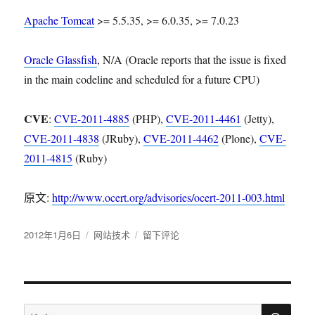
Apache Tomcat
>= 5.5.35, >= 6.0.35, >= 7.0.23
Oracle Glassfish
, N/A (Oracle reports that the issue is fixed
in the main codeline and scheduled for a future CPU)
CVE
:
CVE-2011-4885
(PHP),
CVE-2011-4461
(Jetty),
CVE-2011-4838
(JRuby),
CVE-2011-4462
(Plone),
CVE-
2011-4815
(Ruby)
原文:
http://www.ocert.org/advisories/ocert-2011-003.html
发
2012年1月6日
分
网站技术
于
留下评论
布
类
通
于
过
构
造
搜
Hash
搜