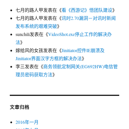
七月的路人甲
发表在《
看《西游记》悟团队建设
》
七月的路人甲
发表在《
讯时2.70漏洞－对讯时新闻
发布系统的艰难突破
》
sunchili
发表在《
VideoShot.exe停止工作的解决办
法
》
嫁给风的女孩
发表在《
Jinitiator控件IE崩溃及
Jinitiator界面汉字方框的解决办法
》
李三
发表在《
商务领航定制网关(EG692HW)电信管
理员密码获取方法
》
文章归档
2016年一月