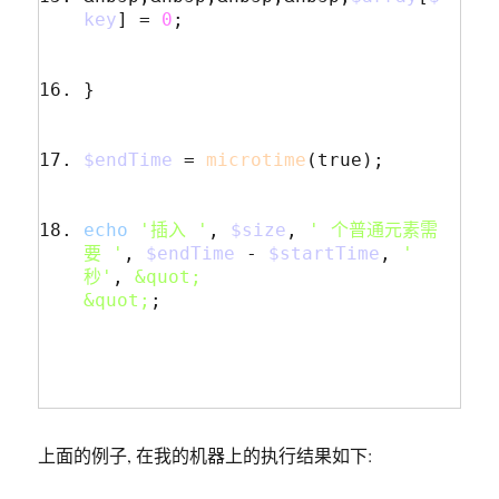
key
]
=
0
;
}
$endTime
=
microtime
(
true
);
echo
'插入 '
,
$size
,
' 个普通元素需
要 '
,
$endTime
-
$startTime
,
' 
秒'
,
&quot;

&quot;
;
上面的例子, 在我的机器上的执行结果如下: