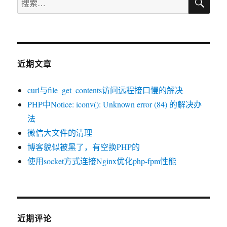
索
冲
索：
突
实
现
各
种
近期文章
语
言
curl与file_get_contents访问远程接口慢的解决
的
拒
PHP中Notice: iconv(): Unknown error (84) 的解决办
绝
法
服
微信大文件的清理
务
攻
博客貌似被黑了，有空换PHP的
击
使用socket方式连接Nginx优化php-fpm性能
近期评论