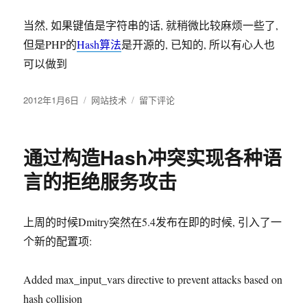
当然, 如果键值是字符串的话, 就稍微比较麻烦一些了,
但是PHP的
Hash算法
是开源的, 已知的, 所以有心人也
可以做到
发
2012年1月6日
分
网站技术
于
留下评论
布
类
PHP
于
数
组
通过构造Hash冲突实现各种语
的
Hash
言的拒绝服务攻击
冲
突
实
上周的时候Dmitry突然在5.4发布在即的时候, 引入了一
例
个新的配置项:
Added max_input_vars directive to prevent attacks based on
hash collision