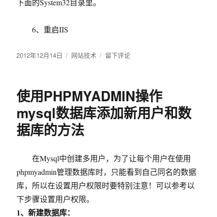
下面的System32目录里。
6、重启IIS
发
2012年12月14日
分
网站技术
于
留下评论
布
类
IIS7
于
配
置
使用PHPMYADMIN操作
PHP
无
mysql数据库添加新用户和数
法
据库的方法
加
载
MySQL
的
在Mysql中创建多用户，为了让每个用户在使用
问
phpmyadmin管理数据库时，只能看到自己同名的数据
题
库，所以在设置用户权限时要特别注意！可以参考以
解
决
下步骤设置用户权限。
方
1、新建数据库：