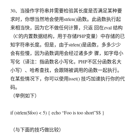
30、当操作字符串并需要检验其长度是否满足某种要
求时，你想当然地会使用strlen()函数。此函数执行起
来相当快，因为它不做任何计算，只返 回在zval 结构
（C的内置数据结构，用于存储PHP变量）中存储的已
知字符串长度。但是，由于strlen()是函数，多多少少
会有些慢，因为函数调用会经过诸多步 骤，如字母小
写化（译注：指函数名小写化，PHP不区分函数名大
小写）、哈希查找，会跟随被调用的函数一起执行。
在某些情况下，你可以使用isset() 技巧加速执行你的代
码。
（举例如下）
if (strlen($foo) < 5) { echo “Foo is too short”$$ }
（与下面的技巧做比较）