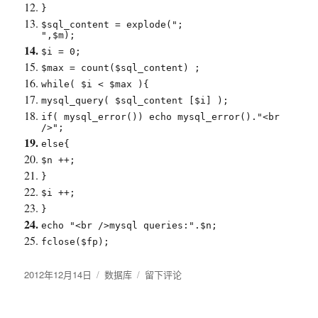
}
$sql_content = explode(";
",$m);
$i = 0;
$max = count($sql_content) ;
while( $i < $max ){
mysql_query( $sql_content [$i] );
if( mysql_error()) echo mysql_error()."<br
/>";
else{
$n ++;
}
$i ++;
}
echo "<br />mysql queries:".$n;
fclose($fp);
发
2012年12月14日
分
数据库
于
留下评论
布
类
mysql
于
大