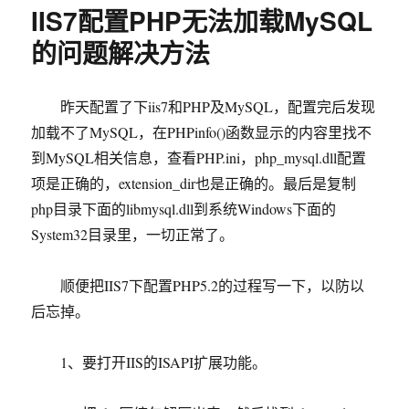
数
IIS7配置PHP无法加载MySQL
据
转
的问题解决方法
移
解
决
昨天配置了下iis7和PHP及MySQL，配置完后发现
方
加载不了MySQL，在PHPinfo()函数显示的内容里找不
案
到MySQL相关信息，查看PHP.ini，php_mysql.dll配置
项是正确的，extension_dir也是正确的。最后是复制
php目录下面的libmysql.dll到系统Windows下面的
System32目录里，一切正常了。
顺便把IIS7下配置PHP5.2的过程写一下，以防以
后忘掉。
1、要打开IIS的ISAPI扩展功能。