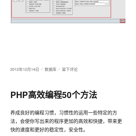
发
2012年12月14日
分
数据库
于
留下评论
布
类
使
于
用
PHPMYADMIN
PHP高效编程50个方法
操
作
mysql
养成良好的编程习惯，习惯性的运用一些特定的方
数
据
法，会使你写出来的程序更加的高效和快捷，带来更
库
快的速度和更好的稳定性，安全性。
添