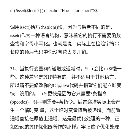
if (!isset($foo{5})) { echo “Foo is too short”$$ }
调用isset()恰巧比strlen()快，因为与后者不同的是，
isset()作为一种语言结构，意味着它的执行不需要函数
查找和字母小写化。也就是说，实际上在检验字符串
长度的顶层代码中你没有花太多开销。
31、当执行变量$i的递增或递减时，$i++会比++$i慢一
些。这种差异是PHP特有的，并不适用于其他语言，
所以请不要修改你的C或Java代码并指望它们能立即变
快，没用的。++$i更快是因为它只需要3条指令
(opcodes)，$i++则需要4条指令。后置递增实际上会产
生一个临时变 量，这个临时变量随后被递增。而前置
递增直接在原值上递增。这是最优化处理的一种，正
如Zend的PHP优化器所作的那样。牢记这个优化处理