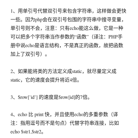
加
新
1、用单引号代替双引号来包含字符串，这样做会更快
用
一些。因为php会在双引号包围的字符串中搜寻变量，
户
单引号则不会，注意：只有echo能这么做，它是一种
和
数
可以把多个字符串当作参数的“函数”（译注：PHP手
据
册中说echo是语言结构，不是真正的函数，故把函数
库
加上了双引号）。
的
方
法
2、如果能将类的方法定义成static，就尽量定义成
static，它的速度会提升将近4倍。
3、$row[’id’] 的速度是$row[id]的7倍。
4、echo 比 print 快，并且使用echo的多重参数（译
注：指用逗号而不是句点）代替字符串连接，比如
echo $str1,$str2。