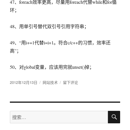
47、foreach效率更高，尽量用foreach代替while和for循
环；
48、用单引号替代双引号引用字符串；
49、“用i+=1代替i=i+1。符合c/c++的习惯，效率还
高”；
50、对global变量，应该用完就unset()掉；
发
2012年12月13日
分
网站技术
于
留下评论
布
类
PHP
于
高
效
编
搜
程
搜
索
50
索：
个