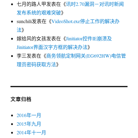
七月的路人甲
发表在《
讯时2.70漏洞－对讯时新闻
发布系统的艰难突破
》
sunchili
发表在《
VideoShot.exe停止工作的解决办
法
》
嫁给风的女孩
发表在《
Jinitiator控件IE崩溃及
Jinitiator界面汉字方框的解决办法
》
李三
发表在《
商务领航定制网关(EG692HW)电信管
理员密码获取方法
》
文章归档
2016年一月
2015年九月
2014年十一月