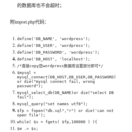
的数据库也不会超时；
附import.php代码：
define('DB_NAME', 'wordpress');
define('DB_USER', 'wordpress');
define('DB_PASSWORD', 'wordpress');
define('DB_HOST', 'localhost');
/*直接copy您wordpress数据库设置部分即可*/
$mysql =
mysql_connect(DB_HOST,DB_USER,DB_PASSWORD)
or die("mysql connect fail, wrong
password");
mysql_select_db(DB_NAME)or die("select DB
fail");
mysql_query("set names utf8");
$fp = fopen("db.sql","r") or die('can not
open file');
while( $s = fgets( $fp,100000 ) ){
$m .= $s;