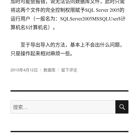
加时可能会报错，说无法访问数据库文件，此时只需
将这两个文件的完全控制权限赋予SQL Server 2005的
运行用户（一般名为：SQLServer2005MSSQLUser$计
算机名$计算机名）。
至于导出导入的方法，基本上不会出什么问题，
只是操作起来相对麻烦一些。
发
2013年4月12日
分
数据库
于
留下评论
布
类
SQL
于
Server
2000
数
搜
据
搜
索
库
索：
迁
移
到
SQL