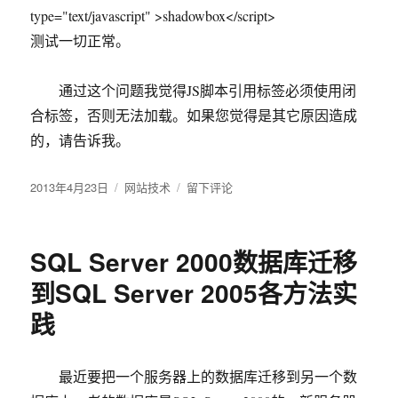
type="text/javascript" >shadowbox</script>
测试一切正常。
通过这个问题我觉得JS脚本引用标签必须使用闭
合标签，否则无法加载。如果您觉得是其它原因造成
的，请告诉我。
发
2013年4月23日
分
网站技术
于
留下评论
布
类
Javascript
于
无
法
SQL Server 2000数据库迁移
加
载
到SQL Server 2005各方法实
问
践
题
的
解
决
最近要把一个服务器上的数据库迁移到另一个数