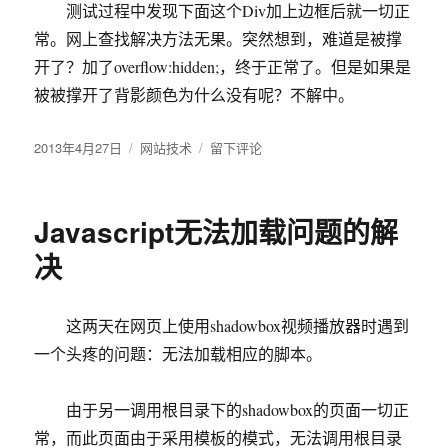
测试过程中发现下面这个Div加上边框后就一切正
常。网上查找解决方法无果。突然想到，难道是被撑
开了？加了overflow:hidden;，终于正常了。但是如果是
被被撑开了背影颜色为什么没有呢？不解中。
发
2013年4月27日
分
网站技术
于
留下评论
布
类
上
于
下
两
Javascript无法加载问题的解
个
div
决
之
间
的
这两天在网页上使用shadowbox视频播放器时遇到
间
一个头疼的问题：无法加载相应的脚本。
隙
问
题
由于另一调用根目录下的shadowbox的页面一切正
的
常，而此页面由于采用模板的模式，无法调用根目录
解