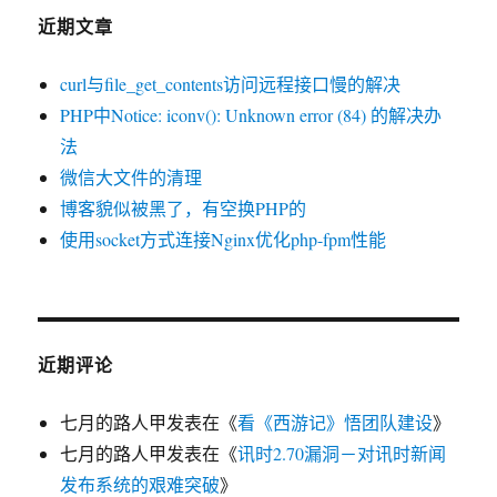
小
近期文章
小
强
curl与file_get_contents访问远程接口慢的解决
Pe
工
PHP中Notice: iconv(): Unknown error (84) 的解决办
具
法
箱
微信大文件的清理
PXE
版
博客貌似被黑了，有空换PHP的
使用socket方式连接Nginx优化php-fpm性能
近期评论
七月的路人甲
发表在《
看《西游记》悟团队建设
》
七月的路人甲
发表在《
讯时2.70漏洞－对讯时新闻
发布系统的艰难突破
》