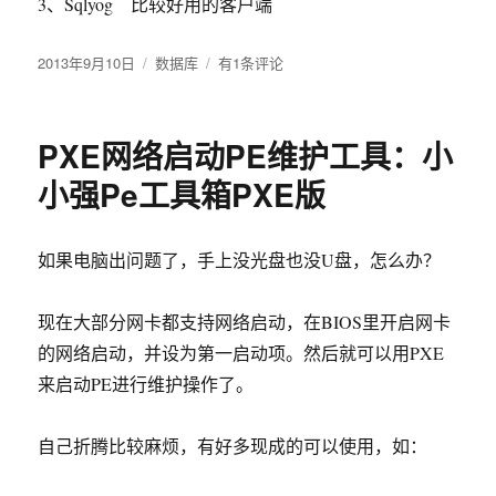
3、Sqlyog 比较好用的客户端
发
2013年9月10日
分
数据库
mysql
有1条评论
布
类
管
于
理
工
PXE网络启动PE维护工具：小
具
小强Pe工具箱PXE版
如果电脑出问题了，手上没光盘也没U盘，怎么办？
现在大部分网卡都支持网络启动，在BIOS里开启网卡
的网络启动，并设为第一启动项。然后就可以用PXE
来启动PE进行维护操作了。
自己折腾比较麻烦，有好多现成的可以使用，如：