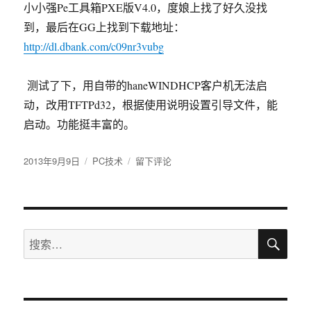
小小强Pe工具箱PXE版V4.0，度娘上找了好久没找
到，最后在GG上找到下载地址：
http://dl.dbank.com/c09nr3vubg
测试了下，用自带的haneWINDHCP客户机无法启
动，改用TFTPd32，根据使用说明设置引导文件，能
启动。功能挺丰富的。
发
2013年9月9日
分
PC技术
于
留下评论
布
类
PXE
于
网
络
启
搜
动
搜
索
PE
索：
维
护
工
具：