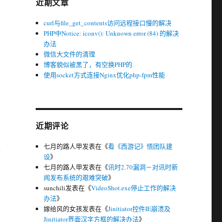
近期文章
curl与file_get_contents访问远程接口慢的解决
PHP中Notice: iconv(): Unknown error (84) 的解决
办法
微信大文件的清理
博客貌似被黑了，有空换PHP的
使用socket方式连接Nginx优化php-fpm性能
近期评论
七月的路人甲
发表在《
看《西游记》悟团队建
以
设
》
七月的路人甲
发表在《
讯时2.70漏洞－对讯时新
闻发布系统的艰难突破
》
sunchili
发表在《
VideoShot.exe停止工作的解决
办法
》
嫁给风的女孩
发表在《
Jinitiator控件IE崩溃及
Jinitiator界面汉字方框的解决办法
》