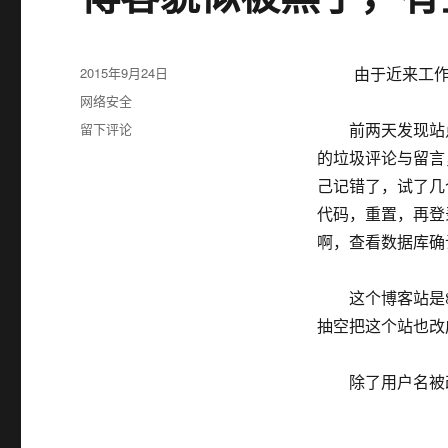
发
2015年9月24日
由于近来工作比
布
分
网络安全
于
类
于
留下评论
前两天发现站点
博
的垃圾评论与留言
客
己记错了，试了几
貌
似
代码，重置，再登
被
啊，查看数据库确
黑
了，
有
这个博客站是8年
空
抽空把这个站也改
换
PHP
的
除了用户名被改