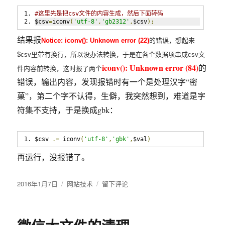
决
#这里先是把csv文件的内容生成，然后下面转码
$csv
=
iconv
(
'utf-8'
,
'gb2312'
,
$csv
);
结果报
Notice:
iconv():
Unknown
error
(22)
的错误，想起来
$csv里带有换行，所以没办法转换，于是在各个数据项串成csv文
iconv(): Unknown error (84)
的
件内容前转换，这时报了两个
错误，输出内容，发现报错时有一个是处理汉字“密
菓”，第二个字不认得，生僻，我突然想到，难道是字
符集不支持，于是换成gbk：
$csv 
.=
 iconv
(
'utf-8'
,
'gbk'
,
$val
)
再运行，没报错了。
发
2016年1月7日
分
网站技术
于
留下评论
布
类
PHP
于
中
Notice: