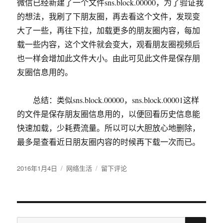
微信已经新建了一个文件sns.block.00000，为了验证我
的想法，我刷了下朋友圈，再去看这个文件，发现变
大了一些，再往下拉，加载更多的朋友圈内容，每加
载一些内容，这个文件就会变大，观看朋友圈视频后
也一样会增加此文件大小。由此可见此文件是保存朋
友圈信息用的。
总结：类似sns.block.00000，sns.block.00001这样
的文件是保存朋友圈信息用的，以便回看历史信息能
快速加载，少耗费流量。所以可以大胆放心地删除，
最多是查看近日朋友圈内容的时候再下载一次而已。
发
2016年1月4日
分
网络生活
于
留下评论
布
类
微
于
信
大
文
搜
件