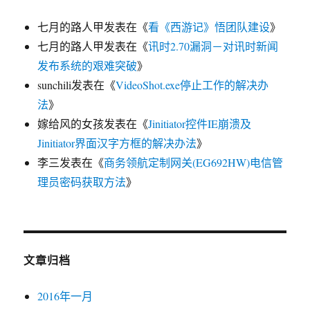
七月的路人甲
发表在《
看《西游记》悟团队建设
》
七月的路人甲
发表在《
讯时2.70漏洞－对讯时新闻
发布系统的艰难突破
》
sunchili
发表在《
VideoShot.exe停止工作的解决办
法
》
嫁给风的女孩
发表在《
Jinitiator控件IE崩溃及
Jinitiator界面汉字方框的解决办法
》
李三
发表在《
商务领航定制网关(EG692HW)电信管
理员密码获取方法
》
文章归档
2016年一月