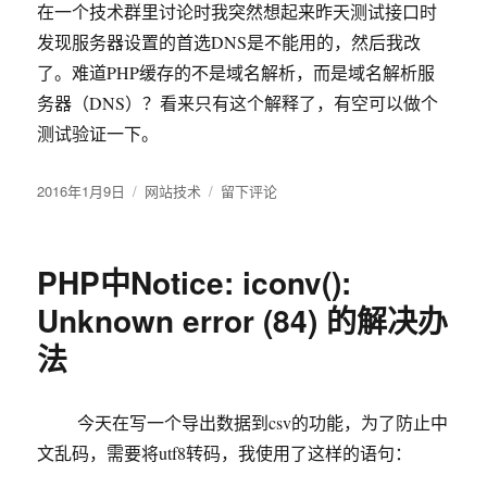
在一个技术群里讨论时我突然想起来昨天测试接口时
发现服务器设置的首选DNS是不能用的，然后我改
了。难道PHP缓存的不是域名解析，而是域名解析服
务器（DNS）？看来只有这个解释了，有空可以做个
测试验证一下。
发
2016年1月9日
分
网站技术
于
留下评论
布
类
curl
于
与
file_get_contents
PHP中Notice: iconv():
访
问
Unknown error (84) 的解决办
远
法
程
接
口
慢
今天在写一个导出数据到csv的功能，为了防止中
的
文乱码，需要将utf8转码，我使用了这样的语句：
解