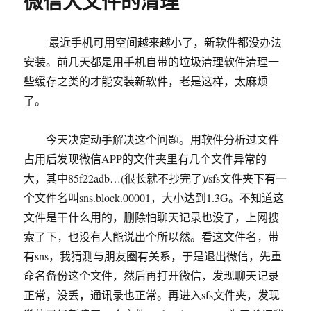
微信大文件的清理
iconv():
Unknown
error
最近手机可用空间越来越小了，新软件都没办法
(84)
的
安装。前几天都是用手机自带的垃圾清理软件清理一
解
些缓存之类的才能安装新软件，老是这样，太麻烦
决
了。
办
法
今天决定动手解决这个问题。用软件分析过文件
占用后发现微信APP的文件夹里有几个文件异常的
大，其中85f22adb…(很长就不抄完了)/sfs文件夹下有一
个文件名叫sns.block.00001，大小达到1.3G。不知道这
文件是干什么用的，删除怕聊天记录也没了，上网搜
索了下，也没有人能说出个所以然。看这文件名，带
有sns，我猜测与朋友圈有关系，于是退出微信，先重
命名备份这个文件，然后再打开微信，发现聊天记录
正常，没丢，通讯录也正常。再进入sfs文件夹，发现