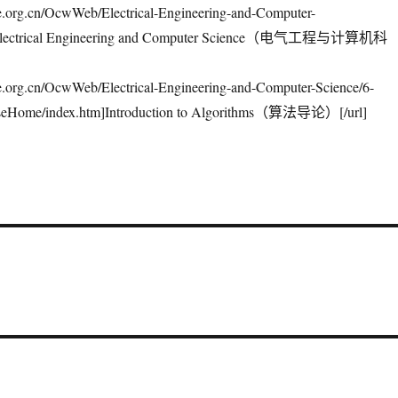
e.org.cn/OcwWeb/Electrical-Engineering-and-Computer-
m]Electrical Engineering and Computer Science（电气工程与计算机科
e.org.cn/OcwWeb/Electrical-Engineering-and-Computer-Science/6-
rseHome/index.htm]Introduction to Algorithms（算法导论）[/url]