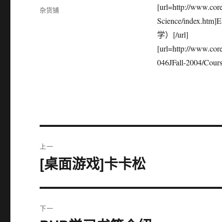
布
[url=http://www.cor
分
杂货铺
于
类
Science/index.ht
学）[/url]
[url=http://www.cor
046JFall-2004/Cou
文
上一
章
[桌面游戏]卡卡松
上
篇
导
文
航
章：
下一