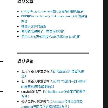
近期文章
curl与file_get_contents访问远程接口慢的解决
PHP中Notice: iconv(): Unknown error (84) 的解决
办法
微信大文件的清理
博客貌似被黑了，有空换PHP的
使用socket方式连接Nginx优化php-fpm性能
近期评论
七月的路人甲
发表在《
看《西游记》悟团队建
设
》
七月的路人甲
发表在《
讯时2.70漏洞－对讯时新
闻发布系统的艰难突破
》
sunchili
发表在《
VideoShot.exe停止工作的解决
办法
》
嫁给风的女孩
发表在《
Jinitiator控件IE崩溃及
Jinitiator界面汉字方框的解决办法
》