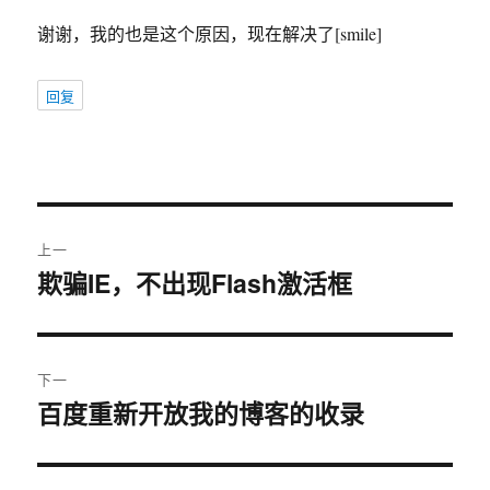
谢谢，我的也是这个原因，现在解决了[smile]
回复
文
上一
章
欺骗IE，不出现Flash激活框
上
篇
导
文
航
章：
下一
百度重新开放我的博客的收录
下
篇
文