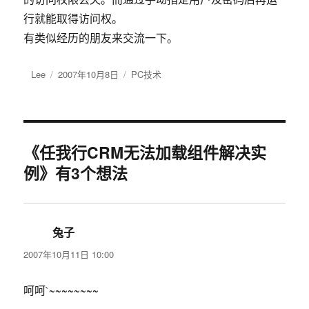
行就能取得访问权。
有类似经历的朋友来交流一下。
作
Lee
发
2007年10月8日
分
PC技术
者
布
类
于
《任我行CRM无法加载组件解决实
例》有3个想法
兔子
说
道：
2007年10月11日 10:00
呵呵`~~~~~~~~