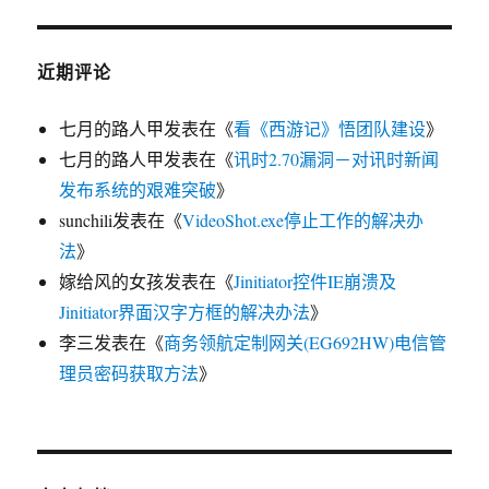
近期评论
七月的路人甲
发表在《
看《西游记》悟团队建设
》
七月的路人甲
发表在《
讯时2.70漏洞－对讯时新闻
发布系统的艰难突破
》
sunchili
发表在《
VideoShot.exe停止工作的解决办
法
》
嫁给风的女孩
发表在《
Jinitiator控件IE崩溃及
Jinitiator界面汉字方框的解决办法
》
李三
发表在《
商务领航定制网关(EG692HW)电信管
理员密码获取方法
》