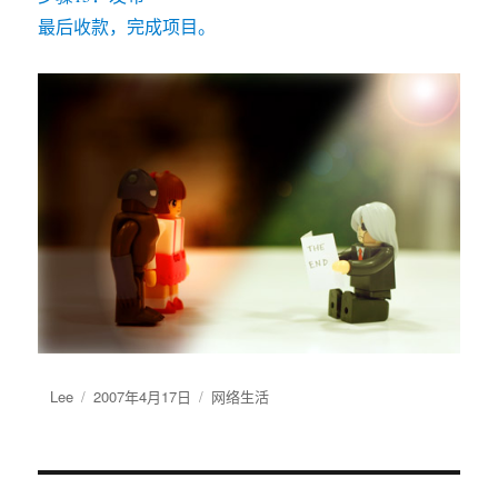
最后收款，完成项目。
作
Lee
发
2007年4月17日
分
网络生活
者
布
类
于
文