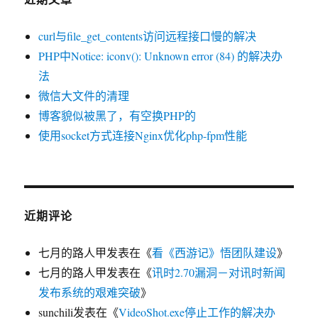
curl与file_get_contents访问远程接口慢的解决
PHP中Notice: iconv(): Unknown error (84) 的解决办
法
微信大文件的清理
博客貌似被黑了，有空换PHP的
使用socket方式连接Nginx优化php-fpm性能
近期评论
七月的路人甲
发表在《
看《西游记》悟团队建设
》
七月的路人甲
发表在《
讯时2.70漏洞－对讯时新闻
发布系统的艰难突破
》
sunchili
发表在《
VideoShot.exe停止工作的解决办