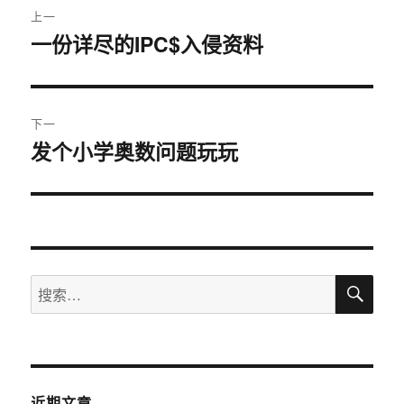
上一
章
一份详尽的IPC$入侵资料
上
篇
导
文
航
章：
下一
发个小学奥数问题玩玩
下
篇
文
章：
搜
搜
索
索：
近期文章