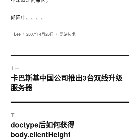
郁闷中。。。。
作
Lee
发
2007年4月26日
分
网站技术
者
布
类
于
文
上一
章
卡巴斯基中国公司推出3台双线升级
上
服务器
篇
导
文
航
章：
下一
doctype后如何获得
下
body.clientHeight
篇