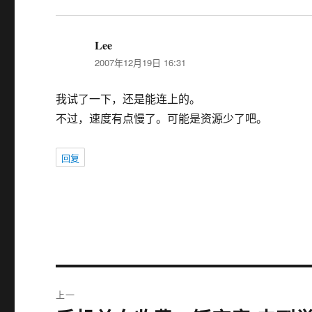
Lee
说
2007年12月19日 16:31
道：
我试了一下，还是能连上的。
不过，速度有点慢了。可能是资源少了吧。
回复
文
上一
章