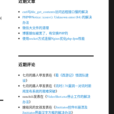
近期文章
curl与file_get_contents访问远程接口慢的解决
PHP中Notice: iconv(): Unknown error (84) 的解决
|
办法
微信大文件的清理
博客貌似被黑了，有空换PHP的
使用socket方式连接Nginx优化php-fpm性能
近期评论
七月的路人甲
发表在《
看《西游记》悟团队建
设
》
七月的路人甲
发表在《
讯时2.70漏洞－对讯时新
闻发布系统的艰难突破
》
sunchili
发表在《
VideoShot.exe停止工作的解决
办法
》
嫁给风的女孩
发表在《
Jinitiator控件IE崩溃及
Jinitiator界面汉字方框的解决办法
》