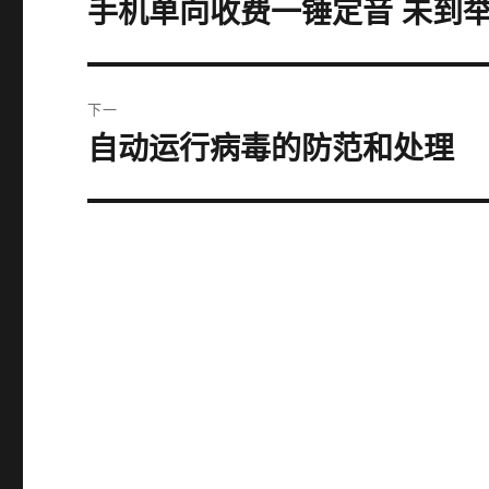
手机单向收费一锤定音 未到
上
篇
导
文
航
章：
下一
自动运行病毒的防范和处理
下
篇
文
章：