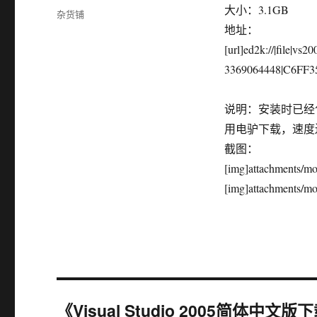
布
大小：3.1GB
分
杂货铺
于
类
地址：
[url]ed2k://|fi
3369064448|C6FF3
说明：安装时已经
用电驴下载，速度
截图：
[img]attachments/m
[img]attachments/m
《Visual Studio 2005简体中