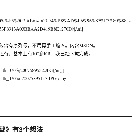
le|vs2005(%E5%90%ABmsdn)%E4%B8%AD%E6%96%87%E7%89%88.iso
53F8913A03BBAA2D419B8E1270D|/[/url]
包含有序列号，不用再手工输入。内含MSDN。
还行，基本上有100多KB，我已经下载完成。
onth_0705/j2007589532.JPG[/img]
onth_0705/n20075895143.JPG[/img]
文版下载》有3个想法