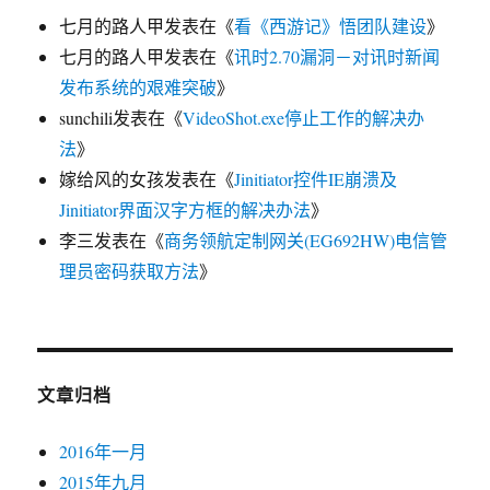
七月的路人甲
发表在《
看《西游记》悟团队建设
》
七月的路人甲
发表在《
讯时2.70漏洞－对讯时新闻
发布系统的艰难突破
》
sunchili
发表在《
VideoShot.exe停止工作的解决办
法
》
嫁给风的女孩
发表在《
Jinitiator控件IE崩溃及
Jinitiator界面汉字方框的解决办法
》
李三
发表在《
商务领航定制网关(EG692HW)电信管
理员密码获取方法
》
文章归档
2016年一月
2015年九月