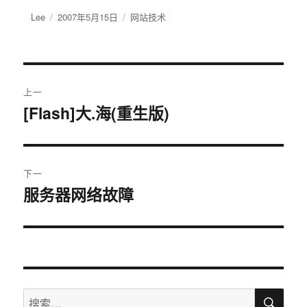
作
Lee
发
2007年5月15日
分
网站技术
者
布
类
于
文
上一
章
[Flash]大.海(重生版)
上
篇
导
文
航
章：
下一
服务器网络故障
下
篇
文
章：
搜
搜
索