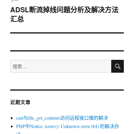
下一
ADSL断流掉线问题分析及解决方法
下
汇总
篇
文
章：
搜
搜
索
索：
近期文章
curl与file_get_contents访问远程接口慢的解决
PHP中Notice: iconv(): Unknown error (84) 的解决办