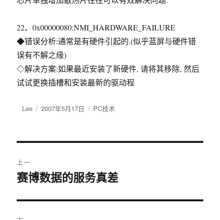
22、0x00000080:NMI_HARDWARE_FAILURE
◆错误分析:通常是有硬件引起的.(似乎蓝屏与硬件错
误有不解之缘)
◇解决方案:如果最近安装了新硬件, 请将其移除, 然后
试试更换插槽和安装最新的驱动程
作
Lee
发
2007年5月17日
分
PC技术
者
布
类
于
文
上一
章
赛博数据的服务真差
上
篇
导
文
航
章：