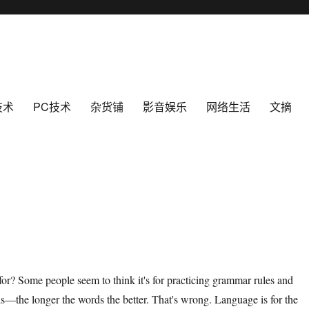
技术
PC技术
杂货铺
影音娱乐
网络生活
文摘
for? Some people seem to think it's for practicing grammar rules and
rds—the longer the words the better. That's wrong. Language is for the