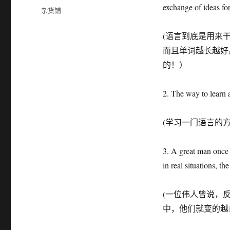
布
exchange of ideas f
分
杂货铺
于
类
(语言到底是用来
而且单词越长越好
的！）
2. The way to learn a
(学习一门语言的
3. A great man once s
in real situations, th
(一位伟人曾说，
中，他们就变的越