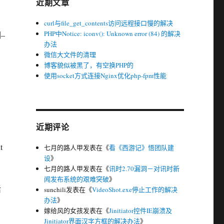
近期文章
curl与file_get_contents访问远程接口慢的解决
PHP中Notice: iconv(): Unknown error (84) 的解决
–
办法
微信大文件的清理
博客貌似被黑了，有空换PHP的
使用socket方式连接Nginx优化php-fpm性能
近期评论
t
七月的路人甲
发表在《
看《西游记》悟团队建
设
》
七月的路人甲
发表在《
讯时2.70漏洞－对讯时新
闻发布系统的艰难突破
》
活
sunchili
发表在《
VideoShot.exe停止工作的解决
办法
》
嫁给风的女孩
发表在《
Jinitiator控件IE崩溃及
Jinitiator界面汉字方框的解决办法
》