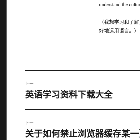
understand the cultu
（我想学习和了解
好地运用语言。）
文
上一
章
英语学习资料下载大全
上
篇
导
文
航
章：
下一
关于如何禁止浏览器缓存某一
下