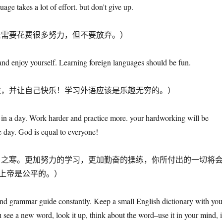
age takes a lot of effort. but don't give up.
是需要花费很多努力，但不要放弃。）
 and enjoy yourself. Learning foreign languages should be fun.
性，并让自己快乐！学习外语应该是乐趣无穷的。）
 in a day. Work harder and practice more. your hardworking will be
 day. God is equal to everyone!
日之寒。更加努力的学习，更加勤奋的操练，你所付出的一切将
上帝是公平的。）
and grammar guide constantly. Keep a small English dictionary with yo
u see a new word, look it up, think about the word–use it in your mind, 