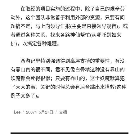
在取经的项目实施的过程中，除了自己的艰辛劳
动外，这个团队非常善于利用外部的资源，只要有问
题搞不定，马上向领导汇报(主要是直接领导观音)，或
者通过各种关系，找来各路神仙帮忙(从哪吒到如来
佛)，以搞定各种难题。
西游记里特别强调得到高层支持的重要性，有没
有靠山真的很不同，君不见像白骨精这种没有靠山的
妖魔都会死得很惨；只要有靠山的，这个妖魔就算犯
了天大的事，关键的时候总会有后台跳出来搭救(这种
例子太多了)。
作
Lee
发
2007年5月27日
分
文摘
者
布
类
于