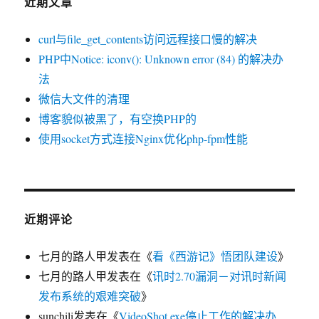
近期文章
curl与file_get_contents访问远程接口慢的解决
PHP中Notice: iconv(): Unknown error (84) 的解决办
法
微信大文件的清理
博客貌似被黑了，有空换PHP的
使用socket方式连接Nginx优化php-fpm性能
近期评论
七月的路人甲
发表在《
看《西游记》悟团队建设
》
七月的路人甲
发表在《
讯时2.70漏洞－对讯时新闻
发布系统的艰难突破
》
sunchili
发表在《
VideoShot.exe停止工作的解决办