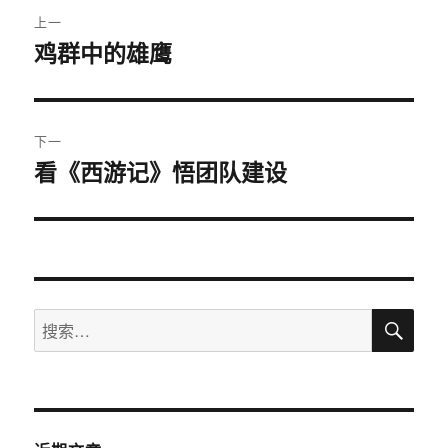
文
上一
章
鸡群中的雄鹰
上
篇
导
文
航
章：
下一
看《西游记》悟团队建设
下
篇
文
章：
搜
搜
索
索：