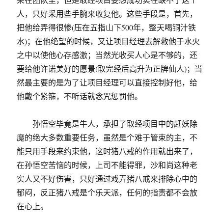
人，只好采用些手腕来收复他。这些手段是，首先，
把他给弄得很惨(压在五指山下500年，整天喝铜汁铁
水)；在他绝望的时候，又让项目经理去解救他于水火
之中以使他心存感激；当然光收买人心是不够的，还
要给他许诺美好的愿景(取完经后高升为正牌仙人)；当
然最主要的是为了让项目经理可以直接控制好他，给
他戴个紧箍，不听话就念咒惩罚他。
孙悟空毕竟是牛人，承担了取经项目中的赶妖除
魔的绝大多数重要任务，虽然是个难于管束的主，不
能只用手段来约束他，这时猪八戒的作用就出来了，
在孙悟空苦恼的时候，上司不能得罪，沙和尚这种老
实人又不好伤害，只好通过戏弄猪八戒来排除心中的
郁闷，反正猪八戒是个乐天派，任何的指责都不会放
在心上。