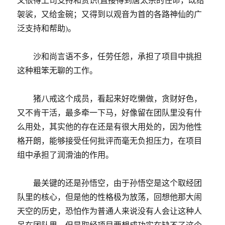
袈裟，又给金碗；又得到以观音为首的各路神仙的广
泛支持和帮助)。
沙和尚言语不多，任劳任怨，承担了项目中挑担
这种粗笨无聊的工作。
猪八戒这个成员，看起来好吃懒做，贪财好色，
又不肯干活，最多牵一下马，好像留在团队里没有什
么用处，其实他的存在还是有很大用处的，因为他性
格开朗，能够接受任何批评而毫无负担压力，在项目
组中承担了润滑油的作用。
最关键的还是孙悟空，由于孙悟空是这个取经团
队里的核心，但是他的性格极为放荡，回想他那大闹
天空的历史，恐怕作为普通人来说没有人会让这种人
呆在团队里，但是取经项目要想成功实在缺不了这个