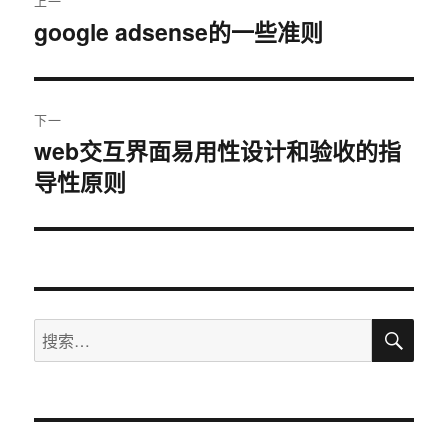
上一
章
google adsense的一些准则
上
篇
导
文
航
章：
下一
web交互界面易用性设计和验收的指
下
导性原则
篇
文
章：
搜
搜
索
索：