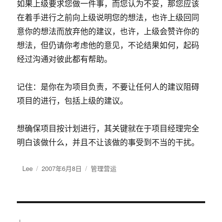
如果上级要求您做一件事，而您认为不妥，那您应该
在着手进行之前向上级说明您的想法，也许上级回同
意你的想法而放弃他的建议，也许，上级会赞许你的
想法，但仍请你考虑他的意见，不论结果如何，起码
经过沟通对彼此都有帮助。
记住：是你在为项目负责，不要让任何人的建议阻碍
项目的进行，包括上级的建议。
想确保项目按计划进行，其关键就在于项目经理完全
明白该做什么，并且不让该做的事受到不当的干扰。
作
Lee
发
2007年6月8日
分
管理营运
者
布
类
于
文