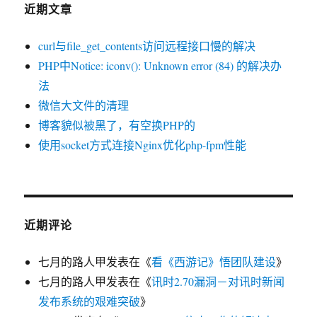
近期文章
curl与file_get_contents访问远程接口慢的解决
PHP中Notice: iconv(): Unknown error (84) 的解决办
法
微信大文件的清理
博客貌似被黑了，有空换PHP的
使用socket方式连接Nginx优化php-fpm性能
近期评论
七月的路人甲
发表在《
看《西游记》悟团队建设
》
七月的路人甲
发表在《
讯时2.70漏洞－对讯时新闻
发布系统的艰难突破
》