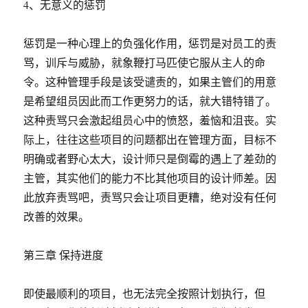
4、无意义的惩罚
惩罚是一种心理上的负强化作用，惩罚是对员工的责
骂，训斥与威胁，就象鞭打马匹使它服从主人的命
令。这种管理手段是该受谴责的，如果主管们的用意
是希望组员因此而工作更努力的话，就大错特错了。
这种责骂只会激起组员心中的愤怒，羞恼和沮丧。实
际上，往往这些项目的问题都出在管理方面，目标不
明确或者野心太大，设计师只是倒霉的遇上了差劲的
主管，其实他们的能力不比其他项目的设计师差。因
此放弃责骂吧，责骂只会让项目更糟，绝对没有任何
改善的效果。
第三章 保持进度
即使最顺利的项目，也无法完全按照计划执行，但