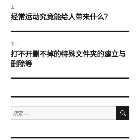
文
上一
章
经常运动究竟能给人带来什么？
上
篇
导
文
航
章：
下一
打不开删不掉的特殊文件夹的建立与
下
删除等
篇
文
章：
搜
搜
索
索：