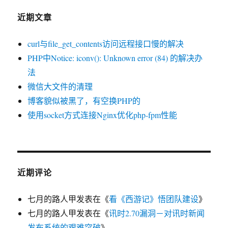
近期文章
curl与file_get_contents访问远程接口慢的解决
PHP中Notice: iconv(): Unknown error (84) 的解决办
法
微信大文件的清理
博客貌似被黑了，有空换PHP的
使用socket方式连接Nginx优化php-fpm性能
近期评论
七月的路人甲
发表在《
看《西游记》悟团队建设
》
七月的路人甲
发表在《
讯时2.70漏洞－对讯时新闻
发布系统的艰难突破
》