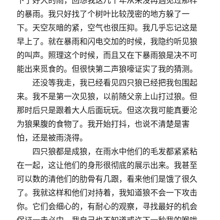
的暴雨。我只好找了个树叶比较茂密的地方躲了一
下。天空灰暗的紧，空气也很压抑。我几乎忘记这是
早上了。就在暴雨和闪电交加的时候，我隐约听见狼
的叫声。照理这个时候，而且又在下暴雨狼是决不可
能出来觅食的。但很快第二声狼嚎证实了我的猜测。
还没等我走，我已经看见四只狼已经把我包围起
来。我不是第一次见狼，以前随父亲上山打过狼。但
那时后只是跟着大人后面玩玩。但这次我可能真要沦
为狼果腹的食物了。我开始打抖，也说不清楚是害
怕，还是被雨浇得。
四只狼都是成狼，在雨水中他们的毛发都紧紧粘
在一起，这让他们的身形很彻底的展示出来。我甚至
可以数的清他们的肋骨有几跟，看来他们是饿了很久
了。我就这样和他们对持着，我知道狼不会一下攻击
你。它们会细心的，有耐心的观察，寻找最好的机会
保证一击必中。我自己也不知道或许下一秒我的喉咙