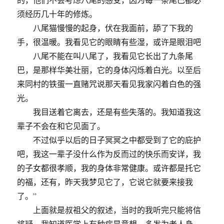
须经历几十年的修炼。
八尾猫慢慢的起身，伏在我面前，舔了下我的
手，很温暖。我看见它的眼睛有些湿，或许是眼泪吧
八尾不能在叫八尾了，我看见它长出了九条尾
巴，是那样华美壮丽，它的身体闪烁着白光。以至后
来同村的铁蛋一直赌咒说那天看见我家闪着白色的强
光。
我目送着它离去，还是有些失落的。我知道我这
辈子不会在和它见面了。
不过似乎以后的日子冥冥之中都受到了它的庇护
吧，我这一辈子没什么作为反而过的快乐而安详，我
的子女都很孝顺，我的身体非常健康。或许都是托它
的福，还有，昨天我梦见它了，它说它就要来接我
了。”
上面就是叔祖父的叙述，当时的我听完只能将信
将疑，我知道医学上有种病是意想。多发为老人身