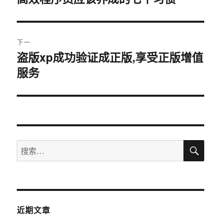
篇
导
文
航
章：
下一
盗版xp成功验证成正版,享受正版增值
下
服务
篇
文
章：
搜
搜
索
索：
近期文章