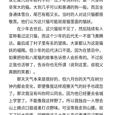
非常大的猫。大到几乎可以和普通的狗一般。而且全
身通体雪白，尾巴有粗又长。当时的人对这只猫都很
敬畏。他们认为这只猫可能就是猫里面的猫妖。
在少年去世后，这只猫就不见了，然后陆续有人
宣称看过这只猫，而这个少年的后代无一不是飞黄腾
达。最后成了村子里有名的望族。大家都认为这是猫
妖的福赐。但少年的后代决口不提。因为在禁忌中，
如果把你和八尾猫的故事告诉旁人会折寿的。不过反
正我也活够了，告诉你也无所谓（说到这里，叔祖父
爽朗的笑着）。
那天天气本来是很好的，但六月份的天气在树分
钟内都会变化，即便像我这样观察天气的好手也疏忽
了。那次我没有叫你阿公同去。因为他已经要去省城
上学堂了。不能像我这样野了。所以我独自一人想去
山上摘点口菇或者打点野味。可没等我走到山腰。就
下了好大的雨，回想我这几十年从来没再遇见过那样