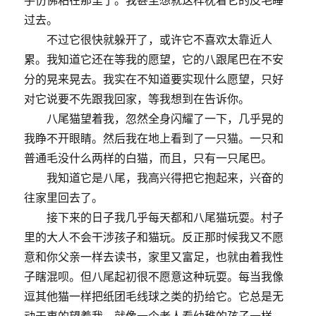
过去。
不过它很快就躲开了，或许它不喜欢太靠近人
累。我知道它还在等我的愿望，它的八跟尾巴在不安
分的晃来晃去。我实在不知道要实现什么愿望，只好
对它说要不先跟我回家，等我想到在告诉你。
八尾猫望着我，忽然全身闪耀了一下，几乎晃的
我睁不开眼睛。然后我在地上看到了一只猫。一只和
普通毛没什么两样的白猫，而且，只有一只尾巴。
我知道它是八尾，我高兴得把它抱起来，兴奋的
往家里回去了。
接下来的日子我几乎每天都和八尾猫玩耍。村子
里的大人不会干涉孩子和猫玩。反正那时候我又不愿
意和你父亲一样去读书，家里又富足，也就由着我性
子瞎混呗。但八尾起初很不愿意这种玩耍。每当我像
逗其他猫一样把纸团毛线球之类的扔给它。它总是无
动于衷的望着我。就像一个老人看幼稚的孩子一样。