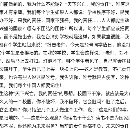
们能做到的，我为什么不能呢？ “天下兴亡，我的责任”，唯有这
家才有希望。我们每个学生如果人人都说：学校秩序不好，是我
办不好，是我的责任；国家不强盛，我的责任……人人都能主动
兴盛的国家？哪有不团结的团体？所以说，每个学生都应该把责
，而不是推出去。我在台湾办学校就是这样，如果教室很脏，我
假如有个学生站起来说：“报告老师，今天是32号同学值日，他没
这个学生是要挨揍的。在我的学校，学生会这样说：“老师，对不
”，然后马上去打扫。灯泡坏了，哪个学生看见了，自己就会掏
玻璃坏了，学生自己马上买一块换上它──这才是教育，不把责
来。也许有些人说这是吃亏，我告诉你，吃亏就是占便宜，这种
里，我们每个中国人都要记住！
生这种“天下兴亡，我的责任”的思想。校园不干净，就应该是大
么大的一个校园，你不破坏，我不破坏，它会脏吗？脏了之后，
它会脏吗？你只指望几个工人做这个工作，说：“这是他们的事
是扫地的。”──这是什么观念？你读书干什么？读书不是为国家
都不服，你还能为未来服务？当前的责任你都不负，未来的责任