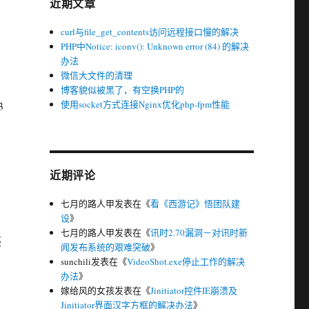
近期文章
curl与file_get_contents访问远程接口慢的解决
PHP中Notice: iconv(): Unknown error (84) 的解决
办法
微信大文件的清理
博客貌似被黑了，有空换PHP的
使用socket方式连接Nginx优化php-fpm性能
3
近期评论
七月的路人甲
发表在《
看《西游记》悟团队建
设
》
七月的路人甲
发表在《
讯时2.70漏洞－对讯时新
匹
闻发布系统的艰难突破
》
sunchili
发表在《
VideoShot.exe停止工作的解决
办法
》
嫁给风的女孩
发表在《
Jinitiator控件IE崩溃及
Jinitiator界面汉字方框的解决办法
》