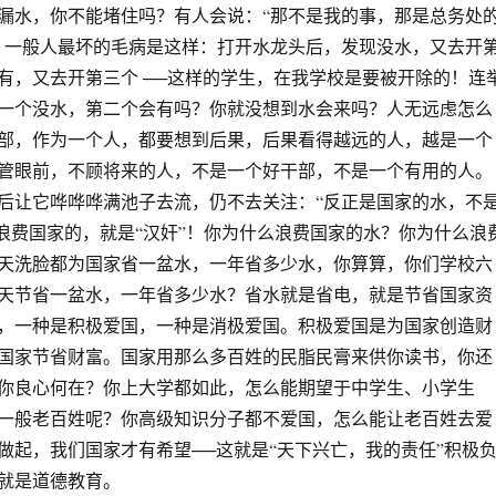
漏水，你不能堵住吗？有人会说：“那不是我的事，那是总务处
。一般人最坏的毛病是这样：打开水龙头后，发现没水，又去开
有，又去开第三个 ──这样的学生，在我学校是要被开除的！连
一个没水，第二个会有吗？你就没想到水会来吗？人无远虑怎么
部，作为一个人，都要想到后果，后果看得越远的人，越是一个
管眼前，不顾将来的人，不是一个好干部，不是一个有用的人。
后让它哗哗哗满池子去流，仍不去关注：“反正是国家的水，不
─浪费国家的，就是“汉奸”！你为什么浪费国家的水？你为什么浪
天洗脸都为国家省一盆水，一年省多少水，你算算，你们学校六
天节省一盆水，一年省多少水？省水就是省电，就是节省国家资
，一种是积极爱国，一种是消极爱国。积极爱国是为国家创造财
国家节省财富。国家用那么多百姓的民脂民膏来供你读书，你还
你良心何在？你上大学都如此，怎么能期望于中学生、小学生
一般老百姓呢？你高级知识分子都不爱国，怎么能让老百姓去爱
做起，我们国家才有希望──这就是“天下兴亡，我的责任”积极
就是道德教育。