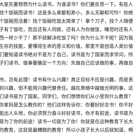
大家先要想想为什么读书，为谁读书？你们要反思一下。有些人
找个饭碗而读书！这是多么卑鄙和渺小，多么无聊和可怜！你绝
个饭碗而活着！找个饭碗吃饭太简单了！拿个刀子，找个人随便
子有了饭吃，而且还有人伺侯，还有人为你做饭，睡觉时还有人
西一样少不了！那不就解决吃饭了吗？你为什么不干呢？因为我
生存的技能，要懂得生命的意义和价值，那里不是创造人类价值
们要知道读书绝对不是为了自己，读书是为了国家而求学问，所
子们读书、做事要确定一个方向：先做自己应该做的事，再做自
书，岂有此理！读书有什么兴趣？真正目标不应是兴趣，而是责
到兴趣，但不能用兴趣代替责任。越在黑暗中越做光明的事，这
们读书是为了国家。同学们，你们想想你们从小受到什么教育？
你爹妈是怎么教你的？他们这样告诉你：你要好好念书！你不好
能出人头地，你必须努力奋斗好好读书，你才有前途，读书是为
是为了你的前途！读书一切是为了你！你就是在这种教育下长大
的教育，这就是最糟糕的教育！所以小孩子长大以后就知道，啊