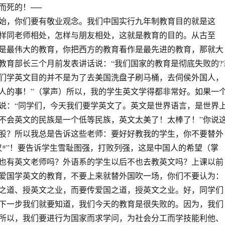
而死的！──
始，你们要有敬业观念。我们中国实行九年制教育目的就是这
样同老师相处，怎样与朋友相处，这就是教育的目的。从古至
是最伟大的教育，你把西方的教育看作是最先进的教育，那就大
教育部长三个月前发表讲话说：“我们国家的教育是彻底失败的?
们学英文目的并不是为了去美国洗盘子刷马桶，去伺侯外国人，
人的事！”（掌声）所以，我的学生英文学得都非常好。如果一
说：“同学们，今天我们要学英文了。英文是世界语言，是世界
不会英文的民族是一个低等民族，英文太美了！太棒了！”你说
股？所以我总是告诉这些老师：要好好教我的学生，你不要替外
汉*”！要告诉学生雪耻图强，打败列强，这是中国人的希望（掌
也有英文老师吗？外语系的学生以后不也去教英文吗？上课以前
爱国学英文的教育，不要上来就替外国吹一场，你们不要认为：
之道、授英文之业，而要传爱国之道，授英文之业。好，同学们
下一步我们就要知道，我们今天的教育是很失败的。因为，我们
所以，我们要进行为国家而求学问，为社会分工而学技能利他、