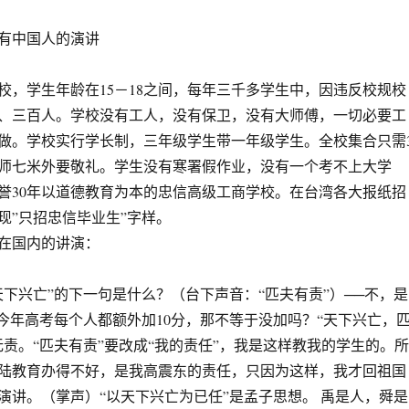
有中国人的演讲
校，学生年龄在15－18之间，每年三千多学生中，因违反校规校
、三百人。学校没有工人，没有保卫，没有大师傅，一切必要工
做。学校实行学长制，三年级学生带一年级学生。全校集合只需
师七米外要敬礼。学生没有寒署假作业，没有一个考不上大学
誉30年以道德教育为本的忠信高级工商学校。在台湾各大报纸招
现”只招忠信毕业生”字样。
在国内的讲演：
天下兴亡”的下一句是什么？（台下声音：“匹夫有责”）──不，是
果今年高考每个人都额外加10分，那不等于没加吗？“天下兴亡，
无责。“匹夫有责”要改成“我的责任”，我是这样教我的学生的。所
陆教育办得不好，是我高震东的责任，只因为这样，我才回祖国
演讲。（掌声）“以天下兴亡为已任”是孟子思想。 禹是人，舜是