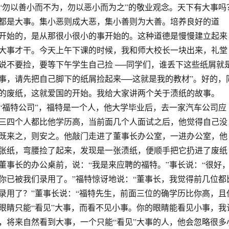
“勿以善小而不为，勿以恶小而为之”的敬业观念。天下有大事吗
都是大事。集小恶则成大恶，集小善则为大善。培养良好的道
开始的，是从那很小很小的事开始的。这种道德是慢慢建立起来
大事才干。今天上午下课的时候，我和师大校长一块出来，礼堂
说不要捡，要等下午学生自己捡 ──同学们，谁丢下这些纸屑就
事，请先把自己脚下的纸屑捡起来──这就是我的教材”。好的，
的废纸，这就爱国的开始。我给大家讲两个关于渍纸的故事。
“福特公司”，福特是一个人，他大学毕业后，去一家汽车公司应
三四个人都比他学历高，当前面几个人面试之后，他觉得自己没
既来之，则安之。他敲门走进了董事长办公室，一进办公室，他
张纸，弯腰捡了起来，发现是一张渍纸，便顺手把它扔进了废纸
董事长的办公桌前，说：“我是来应聘的福特。”事长说：“很好
你已被我们录用了。”福特惊讶地说：“董事长，我觉得前几位都
录用了？”董事长说：“福特先生，前面三位的确学历比你高，且
眼睛只能“看见”大事，而看不见小事。你的眼睛能看见小事，我
，将来自然看到大事，一个只能“看见”大事的人，他会忽略很多