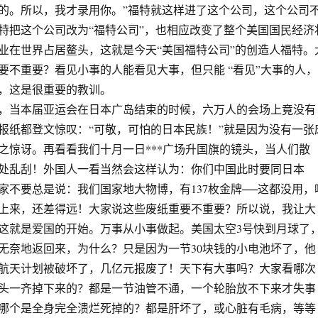
的。所以，我才录用你。”福特就这样进了这个公司，这个公司
特把这个公司改为“福特公司”，也相应改变了整个美国国民经济
业在世界占居鳌头，这就是今天“美国福特公司”的创造人福特。
要不重要？看见小事的人能看见大事，但只能 “看见”大事的人，
，这是很重要的教训。
，当本届亚运会在日本广岛结束的时候，六万人的会场上竟没有
报纸都登文惊叹：“可敬，可怕的日本民族！”就是因为没有一张
之惊讶。再看看我们十月一日***广场升国旗的镜头，当人们散
处乱刮！外国人一看当然会这样认为：你们中国此时要同日本
家不要总是说：我们国家地大物博，有137枚金牌──这都没用，
上来，还差得远！大家说这些废纸重要不重要？所以说，我让大
这就是爱国的开始。万事从小事做起。美国太空3号快到月球了
无奈地返回来，为什么？只是因为一节30块钱的小电池坏了，他
航天计划被破坏了，几亿元报废了！天下有大事吗？大家看哪次
头一齐掉下来的？都是一节油管不通，一个轮胎放不下来才失事
哪个是全身完全溃烂死掉的？都是肝坏了，或心脏有毛病，等等