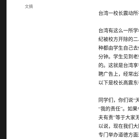
布
分
文摘
于
类
台湾一校长震动所
台湾有这么一所学
纪被校方开除的二
种都由学生自己去
分钟。学生见到老
的。这就是台湾享
聘广告上，经常出
以下是校长高震东
同学们，你们说“
“我的责任”。如
夫有责”等于大家
以说，现在我们大
专门举办道德方面