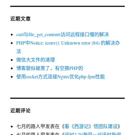
近期文章
curl与file_get_contents访问远程接口慢的解决
PHP中Notice: iconv(): Unknown error (84) 的解决办
法
微信大文件的清理
博客貌似被黑了，有空换PHP的
使用socket方式连接Nginx优化php-fpm性能
近期评论
七月的路人甲
发表在《
看《西游记》悟团队建设
》
七月的路人甲
发表在《
讯时2.70漏洞－对讯时新闻