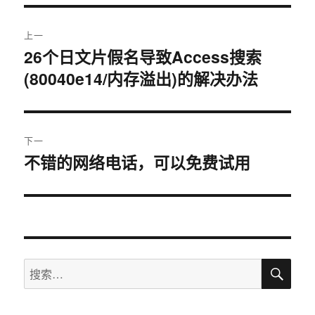
文
上一
章
26个日文片假名导致Access搜索
上
(80040e14/内存溢出)的解决办法
篇
导
文
航
章：
下一
不错的网络电话，可以免费试用
下
篇
文
章：
搜
搜
索
索：