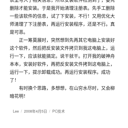
删除才能安装。于是我开始清理注册表。先手工删除
一些该软件的信息，试了下安装，不行！又用优化大
师清理了下注册表，再运行安装程序，还是不行。真
是可恶。
正一筹莫展时，突然想到先再其它电脑上安装好
这个软件，然后把反安装文件拷贝到我这电脑上，运
行一下，应该就能搞定。说干就干。打开我的破神舟
本本，安装好软件，再把反安装文件拷到这电脑上，
运行一下，提示卸载成功。再运行安装程序。成功
了！
有时换个思路，多想想，在山穷水尽时，又会柳
暗花明！
作
Lee
发
2008年4月5日
分
PC技术
者
布
类
于