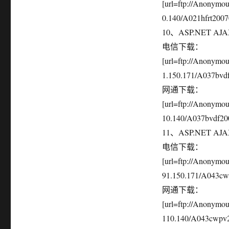
[url=ftp://Anonymo
0.140/A021hfrt20070
10、ASP.NET AJ
电信下载：
[url=ftp://Anonym
1.150.171/A037bvdf
网通下载：
[url=ftp://Anonym
10.140/A037bvdf200
11、ASP.NET 
电信下载：
[url=ftp://Anonym
91.150.171/A043cwp
网通下载：
[url=ftp://Anonym
110.140/A043cwpv20