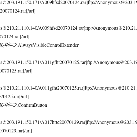
ous@203.191.150.171/A009hfsd20070124.rar]ftp://Anonymous@203.1
0070124.rar[/url]
us@210.21.110.140/A009hfsd20070124.rar]ftp://Anonymous@210.21
0124.rar[/url]
控件之AlwaysVisibleControlExtender
ous@203.191.150.171/A011gfht20070125.rar]ftp://Anonymous@203.1
070125.rar[/url]
us@210.21.110.140/A011gfht20070125.rar]ftp://Anonymous@210.21.
0125.rar[/url]
X控件之ConfirmButton
us@203.191.150.171/A017hrte20070129.rar]ftp://Anonymous@203.1
070129.rar[/url]