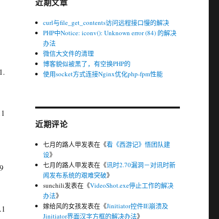
近期文章
curl与file_get_contents访问远程接口慢的解决
PHP中Notice: iconv(): Unknown error (84) 的解决
办法
微信大文件的清理
博客貌似被黑了，有空换PHP的
1.
使用socket方式连接Nginx优化php-fpm性能
11
近期评论
七月的路人甲
发表在《
看《西游记》悟团队建
设
》
七月的路人甲
发表在《
讯时2.70漏洞－对讯时新
9
闻发布系统的艰难突破
》
sunchili
发表在《
VideoShot.exe停止工作的解决
办法
》
嫁给风的女孩
发表在《
Jinitiator控件IE崩溃及
.1
Jinitiator界面汉字方框的解决办法
》