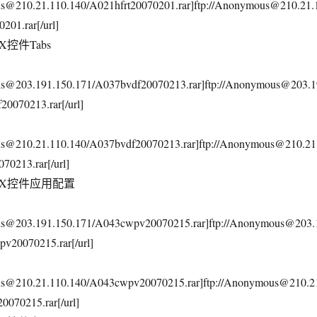
us@210.21.110.140/A021hfrt20070201.rar]ftp://Anonymous@210.21.
201.rar[/url]
AX控件Tabs
ous@203.191.150.171/A037bvdf20070213.rar]ftp://Anonymous@203.1
20070213.rar[/url]
ous@210.21.110.140/A037bvdf20070213.rar]ftp://Anonymous@210.21
70213.rar[/url]
AJAX控件应用配置
ous@203.191.150.171/A043cwpv20070215.rar]ftp://Anonymous@203.
v20070215.rar[/url]
ous@210.21.110.140/A043cwpv20070215.rar]ftp://Anonymous@210.2
070215.rar[/url]