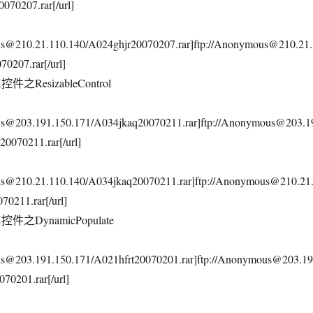
070207.rar[/url]
us@210.21.110.140/A024ghjr20070207.rar]ftp://Anonymous@210.21.
0207.rar[/url]
控件之ResizableControl
ous@203.191.150.171/A034jkaq20070211.rar]ftp://Anonymous@203.1
0070211.rar[/url]
us@210.21.110.140/A034jkaq20070211.rar]ftp://Anonymous@210.21
0211.rar[/url]
控件之DynamicPopulate
us@203.191.150.171/A021hfrt20070201.rar]ftp://Anonymous@203.19
70201.rar[/url]