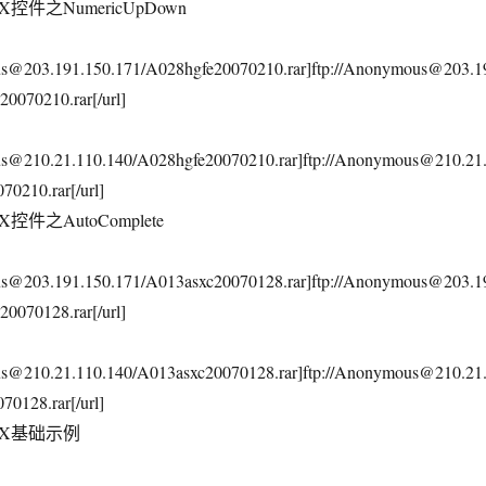
AX控件之NumericUpDown
ous@203.191.150.171/A028hgfe20070210.rar]ftp://Anonymous@203.1
0070210.rar[/url]
us@210.21.110.140/A028hgfe20070210.rar]ftp://Anonymous@210.21
0210.rar[/url]
AX控件之AutoComplete
ous@203.191.150.171/A013asxc20070128.rar]ftp://Anonymous@203.1
0070128.rar[/url]
us@210.21.110.140/A013asxc20070128.rar]ftp://Anonymous@210.21
0128.rar[/url]
JAX基础示例