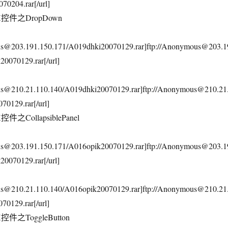
70204.rar[/url]
AX控件之DropDown
ous@203.191.150.171/A019dhki20070129.rar]ftp://Anonymous@203.1
0070129.rar[/url]
us@210.21.110.140/A019dhki20070129.rar]ftp://Anonymous@210.21
70129.rar[/url]
件之CollapsiblePanel
ous@203.191.150.171/A016opik20070129.rar]ftp://Anonymous@203.1
0070129.rar[/url]
us@210.21.110.140/A016opik20070129.rar]ftp://Anonymous@210.21
70129.rar[/url]
控件之ToggleButton