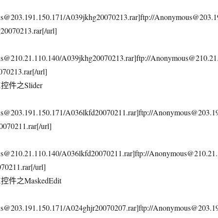
ous@203.191.150.171/A039jkhg20070213.rar]ftp://Anonymous@203.1
0070213.rar[/url]
us@210.21.110.140/A039jkhg20070213.rar]ftp://Anonymous@210.21
70213.rar[/url]
X控件之Slider
ous@203.191.150.171/A036lkfd20070211.rar]ftp://Anonymous@203.1
070211.rar[/url]
us@210.21.110.140/A036lkfd20070211.rar]ftp://Anonymous@210.21.
0211.rar[/url]
X控件之MaskedEdit
ous@203.191.150.171/A024ghjr20070207.rar]ftp://Anonymous@203.1