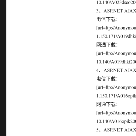
10.140/A023dseo200
3、ASP.NET AJ
电信下载：
[url=ftp://Anonym
1.150.171/A019dhki2
网通下载：
[url=ftp://Anonymo
10.140/A019dhki200
4、ASP.NET AJAX控
电信下载：
[url=ftp://Anonym
1.150.171/A016opik2
网通下载：
[url=ftp://Anonymo
10.140/A016opik200
5、ASP.NET AJAX