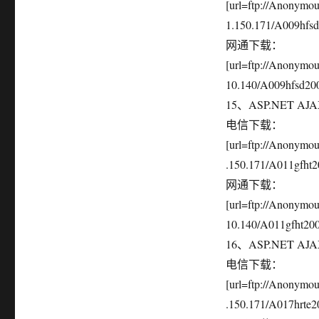
[url=ftp://Anonym
1.150.171/A009hfsd2
网通下载：
[url=ftp://Anonymo
10.140/A009hfsd2007
15、ASP.NET AJAX
电信下载：
[url=ftp://Anonym
.150.171/A011gfht20
网通下载：
[url=ftp://Anonymo
10.140/A011gfht2007
16、ASP.NET AJA
电信下载：
[url=ftp://Anonymo
.150.171/A017hrte20