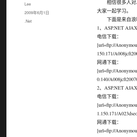
相信很多人对Aja
作
Lee
者
大家一起学习。
发
2009年6月1日
布
下面是来自浪曦视
分
.Net
于
类
1、ASP.NET A
电信下载：
[url=ftp://Anonymo
150.171/A008jcft200
网通下载：
[url=ftp://Anonymo
0.140/A008jcft20070
2、ASP.NET AJA
电信下载：
[url=ftp://Anonym
1.150.171/A023dseo
网通下载：
[url=ftp://Anonym