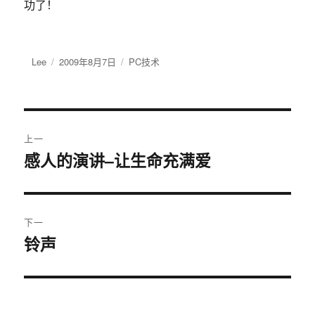
功了！
作
Lee
发
2009年8月7日
分
PC技术
者
布
类
于
文
上一
章
感人的演讲–让生命充满爱
上
篇
导
文
航
章：
下一
铃声
下
篇
文
章：