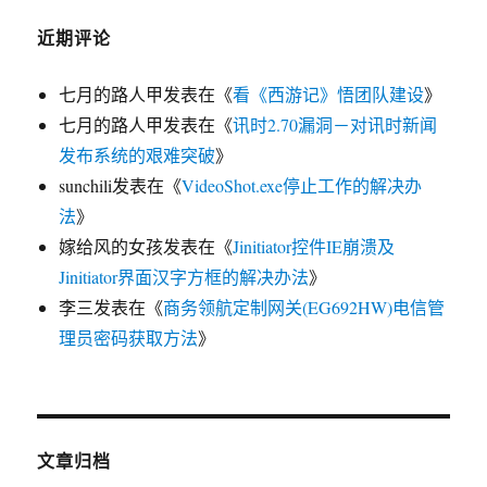
近期评论
七月的路人甲
发表在《
看《西游记》悟团队建设
》
七月的路人甲
发表在《
讯时2.70漏洞－对讯时新闻
发布系统的艰难突破
》
sunchili
发表在《
VideoShot.exe停止工作的解决办
法
》
嫁给风的女孩
发表在《
Jinitiator控件IE崩溃及
Jinitiator界面汉字方框的解决办法
》
李三
发表在《
商务领航定制网关(EG692HW)电信管
理员密码获取方法
》
文章归档