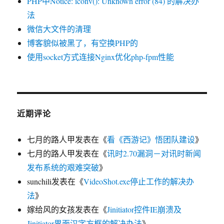
PHP中Notice: iconv(): Unknown error (84) 的解决办
法
微信大文件的清理
博客貌似被黑了，有空换PHP的
使用socket方式连接Nginx优化php-fpm性能
近期评论
七月的路人甲
发表在《
看《西游记》悟团队建设
》
七月的路人甲
发表在《
讯时2.70漏洞－对讯时新闻
发布系统的艰难突破
》
sunchili
发表在《
VideoShot.exe停止工作的解决办
法
》
嫁给风的女孩
发表在《
Jinitiator控件IE崩溃及
Jinitiator界面汉字方框的解决办法
》