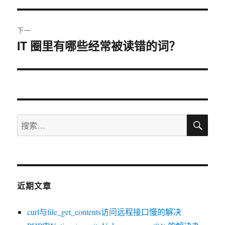
航
章：
下一
IT 圈里有哪些经常被读错的词？
下
篇
文
章：
搜
搜
索
索：
近期文章
curl与file_get_contents访问远程接口慢的解决