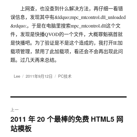
上网查，也没查到什么解决方法，再仔细一看错
误信息，发现其中有&ldquo;mpc_mtcontrol.dll_unloaded
&rdquo;，于是在电脑里搜索mpc_mtcontrol.dll这个文
件，发现是快播QVOD的一个文件，大概罪魁祸首就
是快播吧。为了验证是不是这个造成的，我打开IE加
载项管理，禁用了此加载项，看还会不会再出现此问
题。过几天再来总结。
作
Lee
发
2011年9月12日
分
PC技术
者
布
类
于
文
上一
章
2011 年 20 个最棒的免费 HTML5 网
上
站模板
篇
导
文