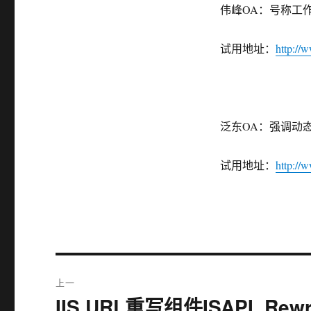
伟峰OA：号称工
试用地址：
http://
泛东OA：强调动
试用地址：
http://
文
上一
章
IIS URL重写组件ISAPI_Rewri
上