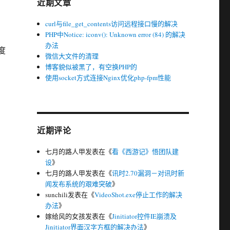
近期文章
curl与file_get_contents访问远程接口慢的解决
PHP中Notice: iconv(): Unknown error (84) 的解决
办法
度
微信大文件的清理
博客貌似被黑了，有空换PHP的
使用socket方式连接Nginx优化php-fpm性能
近期评论
七月的路人甲
发表在《
看《西游记》悟团队建
设
》
七月的路人甲
发表在《
讯时2.70漏洞－对讯时新
闻发布系统的艰难突破
》
sunchili
发表在《
VideoShot.exe停止工作的解决
办法
》
嫁给风的女孩
发表在《
Jinitiator控件IE崩溃及
Jinitiator界面汉字方框的解决办法
》