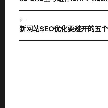
篇
导
文
航
章：
下一
新网站SEO优化要避开的五
下
篇
文
章：