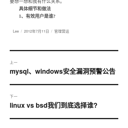
要想一想和我有什么关系。
具体细节和做法
1、有效用户是谁?
作
Lee
发
2012年7月11日
分
管理营运
者
布
类
于
文
上一
章
mysql、windows安全漏洞预警公告
上
篇
导
文
航
章：
下一
linux vs bsd我们到底选择谁?
下
篇
文