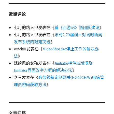
近期评论
七月的路人甲
发表在《
看《西游记》悟团队建设
》
七月的路人甲
发表在《
讯时2.70漏洞－对讯时新闻
发布系统的艰难突破
》
sunchili
发表在《
VideoShot.exe停止工作的解决办
法
》
嫁给风的女孩
发表在《
Jinitiator控件IE崩溃及
Jinitiator界面汉字方框的解决办法
》
李三
发表在《
商务领航定制网关(EG692HW)电信管
理员密码获取方法
》
文章归档