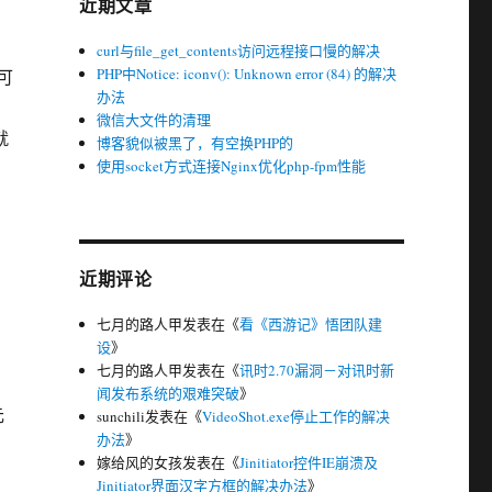
近期文章
curl与file_get_contents访问远程接口慢的解决
PHP中Notice: iconv(): Unknown error (84) 的解决
可
办法
微信大文件的清理
就
博客貌似被黑了，有空换PHP的
使用socket方式连接Nginx优化php-fpm性能
近期评论
七月的路人甲
发表在《
看《西游记》悟团队建
设
》
七月的路人甲
发表在《
讯时2.70漏洞－对讯时新
闻发布系统的艰难突破
》
元
sunchili
发表在《
VideoShot.exe停止工作的解决
办法
》
嫁给风的女孩
发表在《
Jinitiator控件IE崩溃及
Jinitiator界面汉字方框的解决办法
》