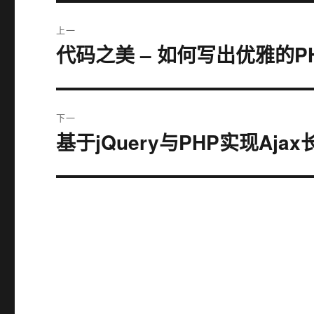
文
上一
章
代码之美 – 如何写出优雅的P
上
篇
导
文
航
章：
下一
基于jQuery与PHP实现Ajax长
下
篇
文
章：