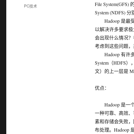
布
File System(GFS)
分
PC技术
于
类
System (NDFS
Hadoop 是最
以解决许多要求极大
会出现什么情况？在
考虑到这些问题，
Hadoop 有许多元素
System（HDF
文）的上一层是 MapRe
优点：
Hadoop 是一
一种可靠、高效、
素和存储会失败，
布处理。Hadoo