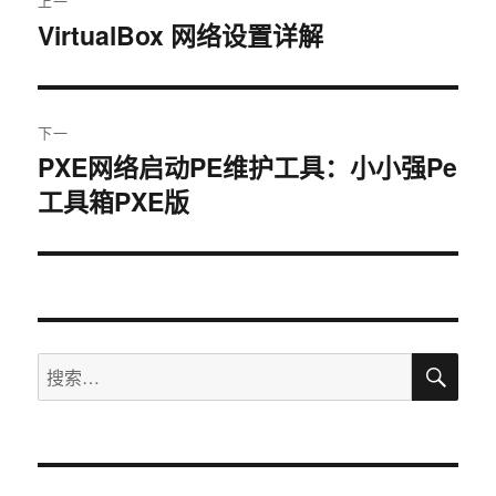
上一
章
VirtualBox 网络设置详解
上
篇
导
文
航
章：
下一
PXE网络启动PE维护工具：小小强Pe
下
工具箱PXE版
篇
文
章：
搜
搜
索
索：