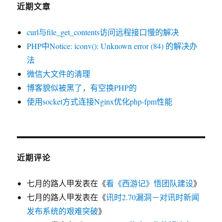
近期文章
curl与file_get_contents访问远程接口慢的解决
PHP中Notice: iconv(): Unknown error (84) 的解决办
法
微信大文件的清理
博客貌似被黑了，有空换PHP的
使用socket方式连接Nginx优化php-fpm性能
近期评论
七月的路人甲
发表在《
看《西游记》悟团队建设
》
七月的路人甲
发表在《
讯时2.70漏洞－对讯时新闻
发布系统的艰难突破
》