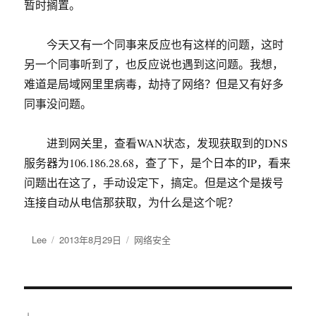
暂时搁置。
今天又有一个同事来反应也有这样的问题，这时
另一个同事听到了，也反应说也遇到这问题。我想，
难道是局域网里里病毒，劫持了网络？但是又有好多
同事没问题。
进到网关里，查看WAN状态，发现获取到的DNS
服务器为106.186.28.68，查了下，是个日本的IP，看来
问题出在这了，手动设定下，搞定。但是这个是拨号
连接自动从电信那获取，为什么是这个呢？
作
Lee
发
2013年8月29日
分
网络安全
者
布
类
于
文