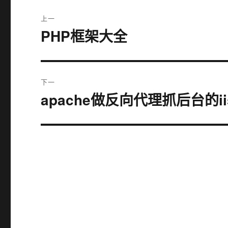
文
上一
章
PHP框架大全
上
篇
导
文
航
章：
下一
apache做反向代理抓后台的ii
下
篇
文
章：