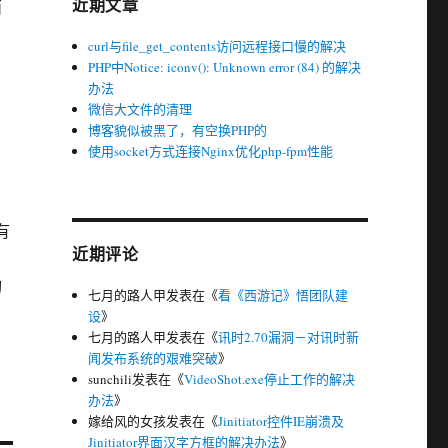
近期文章
面
curl与file_get_contents访问远程接口慢的解决
PHP中Notice: iconv(): Unknown error (84) 的解决
办法
微信大文件的清理
博客貌似被黑了，有空换PHP的
使用socket方式连接Nginx优化php-fpm性能
有
近期评论
切
七月的路人甲
发表在《
看《西游记》悟团队建
设
》
七月的路人甲
发表在《
讯时2.70漏洞－对讯时新
闻发布系统的艰难突破
》
sunchili
发表在《
VideoShot.exe停止工作的解决
办法
》
嫁给风的女孩
发表在《
Jinitiator控件IE崩溃及
Jinitiator界面汉字方框的解决办法
》