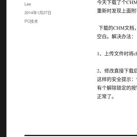
今天下载了个CH
作
Lee
者
重新时发现上面附
发
2014年1月27日
布
分
PC技术
于
类
下载的CHM文档
空白。解决办法：
1、上传文件时将ch
2、修改直接下载
这样的安全提示：
有个解除锁定的按
正常了。