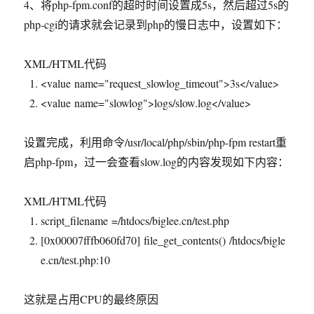
4、将php-fpm.conf的超时时间设置成5s，然后超过5s的
php-cgi的请求就会记录到php的慢日志中，设置如下：
XML/HTML代码
<
value
name
=
"request_slowlog_timeout"
>
3s
</
value
>
<
value
name
=
"slowlog"
>
logs/slow.log
</
value
>
设置完成，利用命令/usr/local/php/sbin/php-fpm restart重
启php-fpm，过一会查看slow.log的内容发现如下内容：
XML/HTML代码
script_filename
=/htdocs/biglee.cn/test.php
[0x00007fffb060fd70] file_get_contents() /htdocs/bigle
e.cn/test.php:10
这就是占用CPU的最终原因