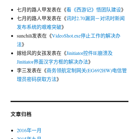
七月的路人甲
发表在《
看《西游记》悟团队建设
》
七月的路人甲
发表在《
讯时2.70漏洞－对讯时新闻
发布系统的艰难突破
》
sunchili
发表在《
VideoShot.exe停止工作的解决办
法
》
嫁给风的女孩
发表在《
Jinitiator控件IE崩溃及
Jinitiator界面汉字方框的解决办法
》
李三
发表在《
商务领航定制网关(EG692HW)电信管
理员密码获取方法
》
文章归档
2016年一月
2015年九月