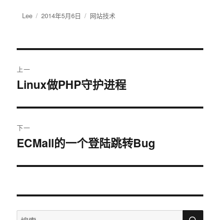
作
Lee
发
2014年5月6日
分
网站技术
者
布
类
于
文
上一
章
Linux做PHP守护进程
上
篇
导
文
航
章：
下一
ECMall的一个登陆跳转Bug
下
篇
文
章：
搜
搜