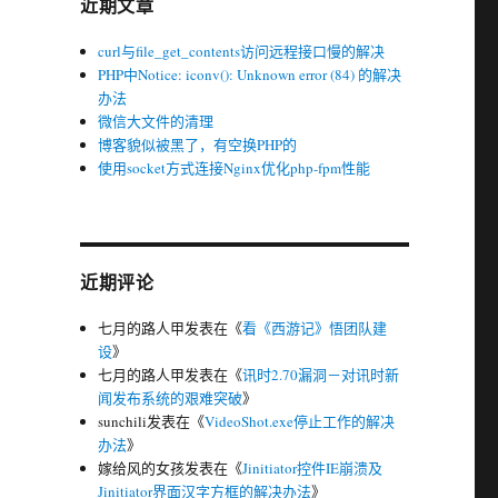
近期文章
curl与file_get_contents访问远程接口慢的解决
PHP中Notice: iconv(): Unknown error (84) 的解决
办法
微信大文件的清理
博客貌似被黑了，有空换PHP的
使用socket方式连接Nginx优化php-fpm性能
近期评论
七月的路人甲
发表在《
看《西游记》悟团队建
设
》
七月的路人甲
发表在《
讯时2.70漏洞－对讯时新
闻发布系统的艰难突破
》
sunchili
发表在《
VideoShot.exe停止工作的解决
办法
》
嫁给风的女孩
发表在《
Jinitiator控件IE崩溃及
Jinitiator界面汉字方框的解决办法
》