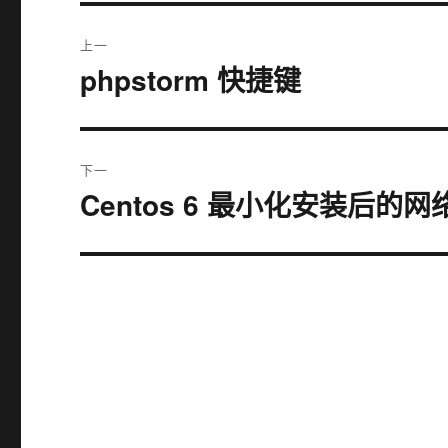
文
上一
章
phpstorm 快捷键
上
篇
导
文
航
章：
下一
Centos 6 最小化安装后的
下
篇
文
章：