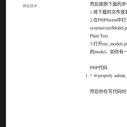
布
然后按照下面的步
分
网站技术
于
类
1.将下载的文件放
2.在PHPStorm中打开
system/core/Mode
Plain Text.
3.打开my_mo
的model，如你有一
PHP代码
* @property ad
然后你在写代码时