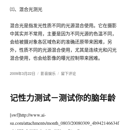
㈢、混合光测光
混合光是指发光性质不同的光源混合使用。它在摄影
中其实并不常用，主要是因为不同光源的色温不同，
会给被摄对象各区域色彩的准确还原带来困难，另
外，性质不同的光源混合使用，尤其是连续光和闪光
混合使用，也会给影像的曝光控制带来困难。
发
2009年3月22日
分
影音娱乐
于
留下评论
布
类
数
于
码
摄
记性力测试－测试你的脑年龄
影
中
的
[swf]http://www.ai-
测
光
su.com/attachments/month_0803/20080309_4b942146634f
方