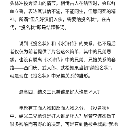
头林冲投奔梁山的情节。相传古人在结盟时，会以鲜
血立誓，表达其诚信不渝，不能同生，但愿同死的精
神。所谓“但凡好汉们入伙，需要纳投名状”，在古
代，“投名状”即是结拜誓词。
说到《投名状》和《水浒传》的关系，也不是后
者仅仅为前者提供了片名这么简单，其中的兄弟恩
怨，也没有脱离《水浒传》中的兄弟、兄嫂关系的套
路——西门庆、武大郎、武松如果当初“纳投名状”，
就是现在《投名状》中兄弟关系的雏形。
悬念四：结义三兄弟谁是好人谁是坏人？
电影有正面人物和反面人物之分，《投名状》
中，结义三兄弟谁是好人谁是坏人？尽管李连杰做了
很多残酷而有野心的决定，可是直到他被金城武“就地