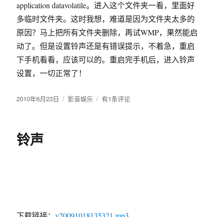
application datavolatile。进入这个文件夹一看，里面好
多临时文件夹。这时我想，难道是因为文件夹太多的
原因？马上把所有文件夹删除，再试WMP，果然能启
动了。但是设置铃声还是有错误提示，不着急，重启
下手机看看，应该可以的。重启完手机后，进入铃声
设置，一切正常了！
发
2010年6月23日
分
影音娱乐
WM
有1条评论
布
类
系
于
统
手
铃声
机
“此
铃
声
文
件
已
损
下载链接：
y20091018135321.mp3