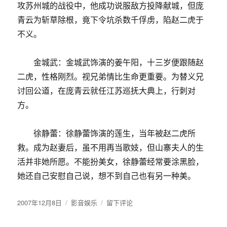
攻苏州城的战役中，他成功说服敌方投降献城，但庞
青云为斩草除根，竟下令坑杀数千俘虏，陷赵二虎于
不义。
金城武：金城武饰演的姜午阳，十三岁便跟随赵
二虎，性格刚烈。视兄弟情比生命更重要。为替义兄
讨回公道，在庞青云就任江苏巡抚大典上，行刺对
方。
徐静蕾：徐静蕾饰演的莲生，当年被赵二虎所
救。成为赵妻后，虽不用再当歌妓，但山寨夫人的生
活并非她所愿。不能扮美女，徐静蕾经常要涂黑脸，
她还自己安慰自己说，想不到自己也有另一种美。
发
2007年12月8日
分
影音娱乐
于
留下评论
布
类
[视
于
频]