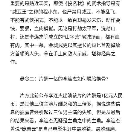
重要的是贴近现实，即使《投名状》的武术指导是有
“威亚王”之称的程小东，也严禁用威亚，不能乱飞，
不能有武侠招式，不能以一敌百却毫发未伤，动作要
快，要狠，血肉模糊。无论是打劫太平军，洗劫山
村，还是李连杰等成立的“山字营”屠城场面，都有血
有肉。其中一幕，金城武更以其擅长的短匕首割掉敌
方首领的人头，拿在手上向敌人示威，堪称经典之
作。
悬念二：片酬一亿的李连杰如何脱胎换骨？
片方此前公布李连杰出演该片的片酬是1亿元人民
币，是其他三位主演片酬总和的三倍多，据说这些信
息的披露曾经引起过三位男主演的失和。但是从最后
的结果来看，李连杰无疑是主角之中的主角。李连杰
曾说“庞青云”是自己电影生涯中最难猜、最难琢磨、