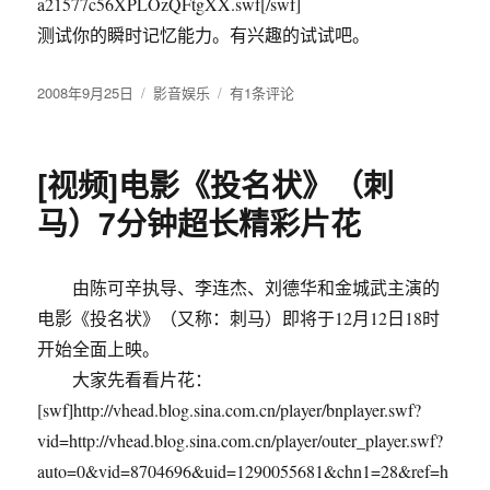
a21577c56XPLOzQFtgXX.swf[/swf]
法
测试你的瞬时记忆能力。有兴趣的试试吧。
和
测
光
发
2008年9月25日
分
影音娱乐
记
有1条评论
技
布
类
性
巧
于
力
测
[视频]电影《投名状》（刺
试
－
马）7分钟超长精彩片花
测
试
你
由陈可辛执导、李连杰、刘德华和金城武主演的
的
电影《投名状》（又称：刺马）即将于12月12日18时
脑
年
开始全面上映。
龄
大家先看看片花：
[swf]http://vhead.blog.sina.com.cn/player/bnplayer.swf?
vid=http://vhead.blog.sina.com.cn/player/outer_player.swf?
auto=0&vid=8704696&uid=1290055681&chn1=28&ref=h