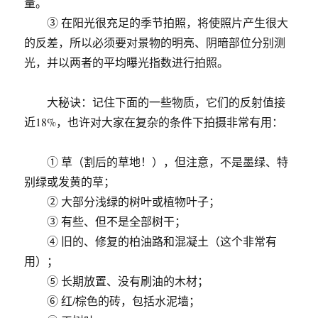
量。
③ 在阳光很充足的季节拍照，将使照片产生很大
的反差，所以必须要对景物的明亮、阴暗部位分别测
光，并以两者的平均曝光指数进行拍照。
大秘诀：记住下面的一些物质，它们的反射值接
近18%，也许对大家在复杂的条件下拍摄非常有用：
① 草（割后的草地！），但注意，不是墨绿、特
别绿或发黄的草；
② 大部分浅绿的树叶或植物叶子；
③ 有些、但不是全部树干；
④ 旧的、修复的柏油路和混凝土（这个非常有
用）；
⑤ 长期放置、没有刷油的木材；
⑥ 红/棕色的砖，包括水泥墙；