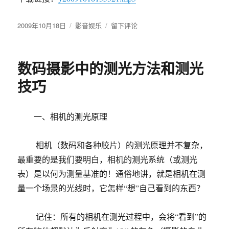
坏
或
发
2009年10月18日
分
影音娱乐
不
于
留下评论
布
类
可
铃
于
用”
声
解
数码摄影中的测光方法和测光
决
办
技巧
法
一、相机的测光原理
相机（数码和各种胶片）的测光原理并不复杂，
最重要的是我们要明白，相机的测光系统（或测光
表）是以何为测量基准的！通俗地讲，就是相机在测
量一个场景的光线时，它怎样“想”自己看到的东西？
记住：所有的相机在测光过程中，会将“看到”的