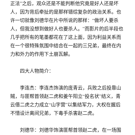
正法”之后，观众还是不能判断他究竟是好人还是坏
人，因为背后牵扯的是那样错综复杂的政治关系。也
许一切就像刘德华在片中所说的那样：“做坏人要杀
人，但我没想到做好人也要杀人。”而影片的后半段也
几乎把所有的笔墨都花在了这上面，因为利益关系而
在一个很特殊氛围中结合在一起的三兄弟，最终在内
力和外力的作用下土崩瓦解。
四大人物简介：
李连杰：李连杰饰演的庞青云，兵败之后投靠山
贼，与匪帮首领赵二虎和姜午阳立“投名状”结义，青
云借二虎之力成立“山字营”以集结军力，大权在握后
不惜设计离间兄弟，下毒手杀害赵二虎。
刘德华：刘德华饰演匪帮首领赵二虎，在一场围