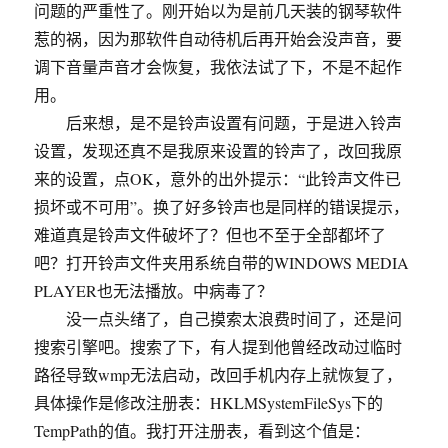
问题的严重性了。刚开始以为是前几天装的钢琴软件
惹的祸，因为那软件自动待机后再开始会没声音，要
调下音量声音才会恢复，我依法试了下，不是不起作
用。
后来想，是不是铃声设置有问题，于是进入铃声
设置，发现还真不是我原来设置的铃声了，改回我原
来的设置，点OK，意外的出外提示：“此铃声文件已
损坏或不可用”。换了好多铃声也是同样的错误提示，
难道真是铃声文件破坏了？但也不至于全部都坏了
吧？打开铃声文件夹用系统自带的WINDOWS MEDIA
PLAYER也无法播放。中病毒了？
没一点头绪了，自己摸索太浪费时间了，还是问
搜索引擎吧。搜索了下，有人提到他曾经改动过临时
路径导致wmp无法启动，改回手机内存上就恢复了，
具体操作是修改注册表：HKLMSystemFileSys下的
TempPath的值。我打开注册表，看到这个值是：