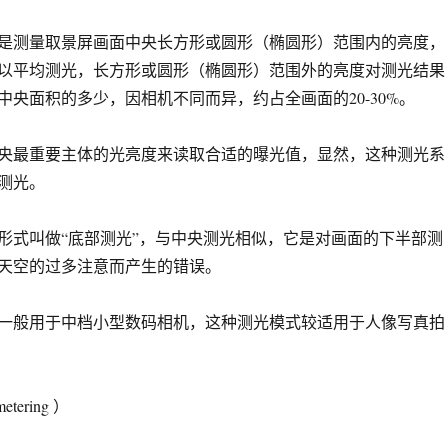
是测量取景屏画面中央长方形或圆形（椭圆形）范围内的亮度，
以平均测光，长方形或圆形（椭圆形）范围外的亮度对测光结果
中央面积的多少，因相机不同而异，约占全画面的20-30%。
央最重要主体的光亮度来读取合适的曝光值，显然，这种测光系
测光。
形式叫做“底部测光”，与中央测光相似，它是对画面的下半部测
天空的过多注意而产生的错误。
一般用于中档小型数码相机，这种测光模式较适用于人像写真拍
tering ）