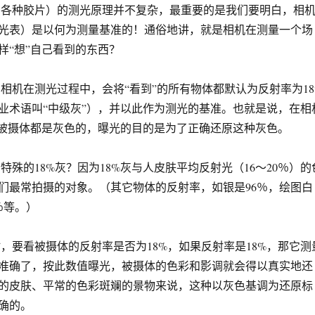
种胶片）的测光原理并不复杂，最重要的是我们要明白，相
光表）是以何为测量基准的！通俗地讲，就是相机在测量一个场
样“想”自己看到的东西？
在测光过程中，会将“看到”的所有物体都默认为反射率为18
业术语叫“中级灰”），并以此作为测光的基准。也就是说，在相
的被摄体都是灰色的，曝光的目的是为了正确还原这种灰色。
的18%灰？因为18%灰与人皮肤平均反射光（16～20％）的
们最常拍摄的对象。（其它物体的反射率，如银是96％，绘图白
％等。）
看被摄体的反射率是否为18%，如果反射率是18%，那它测
准确了，按此数值曝光，被摄体的色彩和影调就会得以真实地还
的皮肤、平常的色彩斑斓的景物来说，这种以灰色基调为还原标
确的。