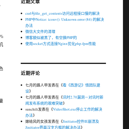
近期文章
机
curl与file_get_contents访问远程接口慢的解决
PHP中Notice: iconv(): Unknown error (84) 的解决
办法
微信大文件的清理
%
博客貌似被黑了，有空换PHP的
使用socket方式连接Nginx优化php-fpm性能
机
色
近期评论
七月的路人甲
发表在《
看《西游记》悟团队建
设
》
七月的路人甲
发表在《
讯时2.70漏洞－对讯时新
量
闻发布系统的艰难突破
》
sunchili
发表在《
VideoShot.exe停止工作的解决
办法
》
嫁给风的女孩
发表在《
Jinitiator控件IE崩溃及
Jinitiator界面汉字方框的解决办法
》