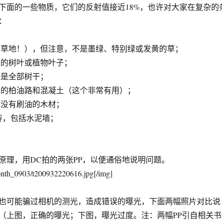
的一些物质，它们的反射值接近18%，也许对大家在复杂的
：
草地！），但注意，不是墨绿、特别绿或发黄的草；
的树叶或植物叶子；
是全部树干；
的柏油路和混凝土（这个非常有用）；
没有刷油的木材；
砖，包括水泥墙；
原理，用DC拍的两张PP，以便通俗地说明问题。
onth_0903/t200932220616.jpg[/img]
也可能骗过相机的测光，造成错误的曝光，下面两幅照片对比说
（上图，正确的曝光；下图，曝光过度。注：两幅PP引自相关书