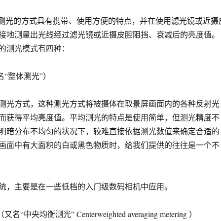
）测光的方式具有携带、使用方便的特点，并在使用滤光镜或近摄
接地测量出光线经过滤光镜或近摄皮腔阻挡、衰减后的亮度值。
的测光模式有四种：
名“整体测光”）
测光方式，这种测光方式将被摄体在取景屏画面内的各种反射光
而获得平均亮度值。平均测光的特点是使用简单，但测光精度不
明暗分布不均匀的状况下，较难直接依据测光数值来确定合适的
画面中有大面积的白或黑色物质时，给我们提供的往往是一个不
统，主要是在一些低档的入门级数码相机中应用。
中央均衡测光” Centerweighted averaging metering ）