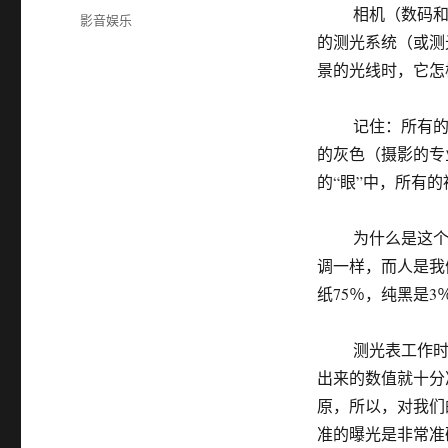
布
相机（数码和各
分
影音娱乐
于
类
的测光系统（或测
景的光线时，它怎
记住：所有的相机
的灰色（摄影的专
的“眼”中，所有
为什么是这个特殊
调一样，而人是我
纸75％，纯黑是3
测光表工作时，要
出来的数值就十分
原，所以，对我们
准的曝光是非常准