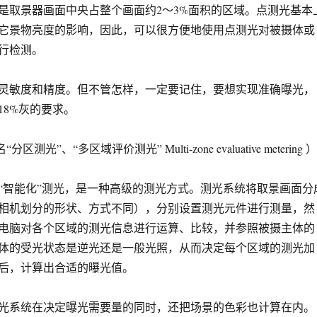
是取景器画面中央占整个画面约2～3%面积的区域。点测光基本
它景物亮度的影响，因此，可以很方便地使用点测光对被摄体或
行检测。
灵敏度和精度。但不管怎样，一定要记住，要想实现准确曝光，
18%灰的要求。
测光”、“多区域评价测光” Multi-zone evaluative metering ）
“智能化”测光，是一种高级的测光方式。测光系统将取景画面分
相机划分的形状、方式不同），分别设置测光元件进行测量，然
电脑对各个区域的测光信息进行运算、比较，并参照被摄主体的
体的受光状态是逆光还是一般光照，从而决定每个区域的测光加
后，计算出合适的曝光值。
光系统在决定曝光需要量的同时，还把场景的色彩也计算在内。