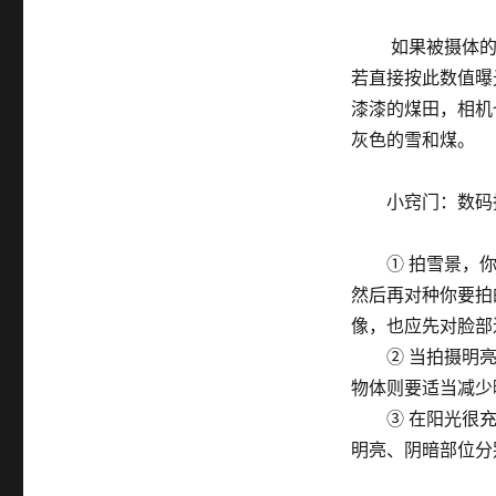
如果被摄体的反
若直接按此数值曝
漆漆的煤田，相机
灰色的雪和煤。
小窍门：数码拍
① 拍雪景，你
然后再对种你要拍
像，也应先对脸部
② 当拍摄明亮物
物体则要适当减少
③ 在阳光很充
明亮、阴暗部位分