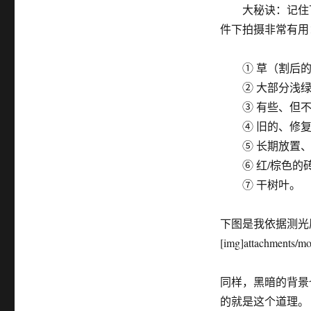
大秘诀：记住下面
件下拍摄非常有用
① 草（割后的
② 大部分浅绿
③ 有些、但不
④ 旧的、修复
⑤ 长期放置、
⑥ 红/棕色的
⑦ 干树叶。
下图是我依据测光
[img]attachments/m
同样，黑暗的背景
的就是这个道理。