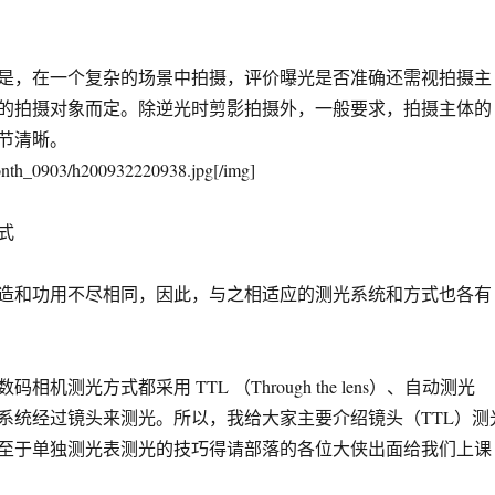
是，在一个复杂的场景中拍摄，评价曝光是否准确还需视拍摄主
的拍摄对象而定。除逆光时剪影拍摄外，一般要求，拍摄主体的
节清晰。
onth_0903/h200932220938.jpg[/img]
式
造和功用不尽相同，因此，与之相适应的测光系统和方式也各有
相机测光方式都采用 TTL （Through the lens）、自动测光
osure）系统经过镜头来测光。所以，我给大家主要介绍镜头（TTL）测
至于单独测光表测光的技巧得请部落的各位大侠出面给我们上课