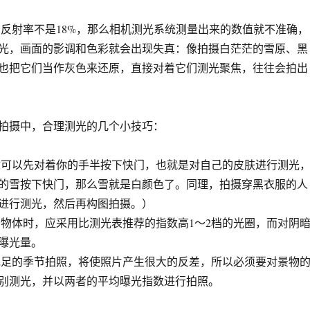
射率不是18%，那么相机测光系统测量出来的数值就不准确，
光，画面的影调和色彩就会出现失真：像拍摄白茫茫的雪原、黑
也把它们当作灰色来还原，直接对着它们测光聚焦，往往会拍出
摄中，合理测光的几个小技巧：
可以先对着你的手半按下快门，也就是对自己的皮肤进行测光
的雪按下快门，那么雪就是白颜色了。同理，拍摄穿黑衣服的人
进行测光，然后再构图拍摄。）
体时，应采用比测光表推荐的指数高1～2档的光圈，而对阴
曝光量。
足的季节拍照，将使照片产生很大的反差，所以必须要对景物
别测光，并以两者的平均曝光指数进行拍照。