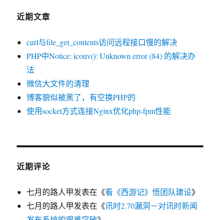
近期文章
curl与file_get_contents访问远程接口慢的解决
PHP中Notice: iconv(): Unknown error (84) 的解决办
法
微信大文件的清理
博客貌似被黑了，有空换PHP的
使用socket方式连接Nginx优化php-fpm性能
近期评论
七月的路人甲
发表在《
看《西游记》悟团队建设
》
七月的路人甲
发表在《
讯时2.70漏洞－对讯时新闻
发布系统的艰难突破
》