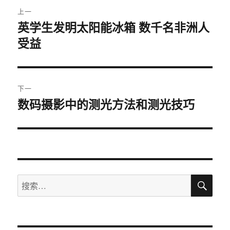
文
上一
章
英学生发明太阳能冰箱 数千名非洲人
上
受益
篇
导
文
航
章：
下一
数码摄影中的测光方法和测光技巧
下
篇
文
章：
搜
搜
索
索：