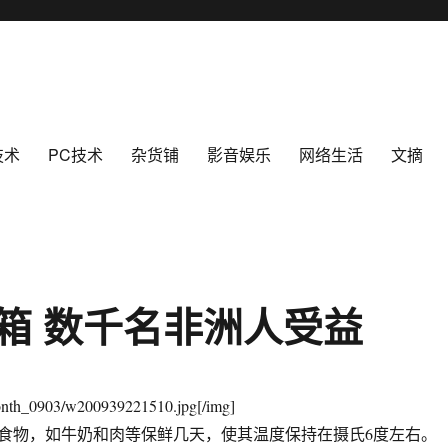
技术
PC技术
杂货铺
影音娱乐
网络生活
文摘
箱 数千名非洲人受益
onth_0903/w200939221510.jpg[/img]
食物，如牛奶和肉等保鲜几天，使其温度保持在摄氏6度左右。