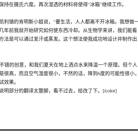
保持在摄氏六度。再次湿透的材料将使得“冰箱”继续工作。
利镇的肯明斯小姐说，“要生活，人人都离不开冰箱。我想做
几年前我就开始研究如何使东西冷却。从生物学来讲，我们能看
方法是可以通过发汗或蒸发。这个想法使我成功地设计并制作出
ue]后记：不错的创意，和我们夏天在地上洒点水来降温一个原理。但个人
是很高，而且空气湿度很小，不然的话，降到6度的可能性很小
试效果。
明部分的翻译太蹩脚，看不过去，给改了下。[/color]