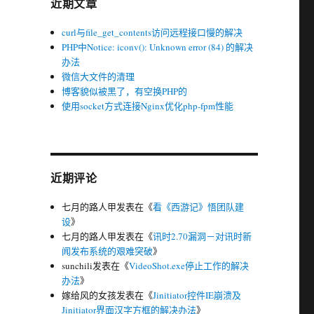
近期文章
curl与file_get_contents访问远程接口慢的解决
PHP中Notice: iconv(): Unknown error (84) 的解决
办法
微信大文件的清理
博客貌似被黑了，有空换PHP的
使用socket方式连接Nginx优化php-fpm性能
近期评论
七月的路人甲
发表在《
看《西游记》悟团队建
设
》
七月的路人甲
发表在《
讯时2.70漏洞－对讯时新
闻发布系统的艰难突破
》
sunchili
发表在《
VideoShot.exe停止工作的解决
办法
》
嫁给风的女孩
发表在《
Jinitiator控件IE崩溃及
Jinitiator界面汉字方框的解决办法
》