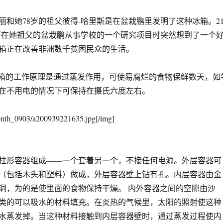
她78岁的祖父彼得-哈里斯是在盆栽鹏里发明了这种冰箱。2
斯在她祖父的盆栽鹏从事学校的一个研究项目时突然想到了一个
箱正在改善非洲数千贫困民众的生活。
箱的工作原理是通过蒸发作用，可使易腐烂的食物保鲜数天，如
在不用电的情况下可保持在摄氏六度左右。
onth_0903/a200939221635.jpg[/img]
形容器组成——一个套着另一个，不接任何电源。外层容器可
（包括木头和塑料）做成，外层容器壁上钻有孔。内层容器由金
洞，为的是使里面的食物保持干燥。 内外容器之间的空隙由沙
类的可以吸水的材料填充。在炎热的气候里，太阳的照射使这种
水蒸发掉。当这种材料接触到内层容器壁时，通过蒸发过程使内