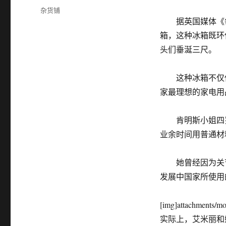
布
分
杂货铺
于
类
据英国媒体《每
箱，这种冰箱既环
头们垂涎三尺。
这种冰箱不仅使
家最理想的家电用
肯明斯小姐四岁
业余时间用普通材
她曾经因为关节
发展中国家所使用
[img]attachments/m
实际上，艾米丽和