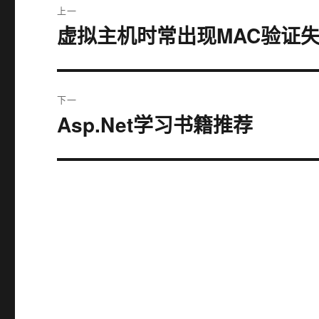
上一
章
虚拟主机时常出现MAC验证
上
篇
导
文
航
章：
下一
Asp.Net学习书籍推荐
下
篇
文
章：