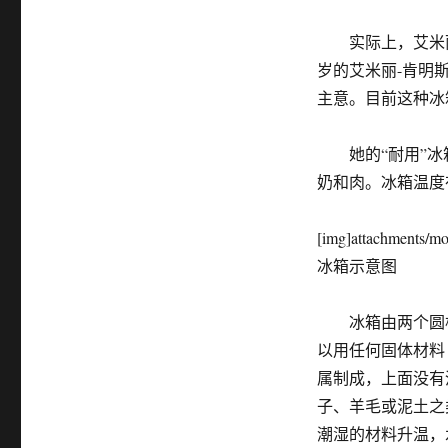
实际上，艾米丽和
岁的艾米丽-肯明
主意。目前这种冰
她的“耐用”冰
奶和肉。冰箱温度
[img]attachments/m
冰箱示意图
冰箱由两个圆柱
以用任何固体材料
属制成，上面没有
子、羊毛或泥土之
潮湿的材料升温，