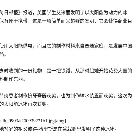
日邮报》报道，英国学生艾米丽发明了以太阳能为动力的冰
保有便于携带，这是一项简单而又超群的发明，它会使得商业巨
用太阳能供电，而且它的制作材料来自普通家庭，是发展中国
品。
时收到的一份礼物，是一把铁锤，从那时起她开始花费大量的
料制作东西。
炎患者制作挤牙膏器获奖，也为制作输水装置而获奖，这次为
的太阳能冰箱再次获奖。
onth_0903/a20093922161.jpg[/img]
她78岁的祖父彼得-哈里斯是在盆栽鹏里发明了这种冰箱。