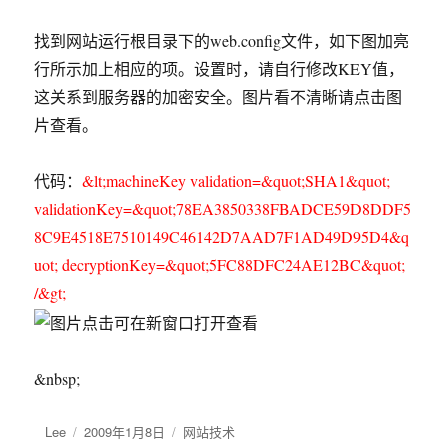
找到网站运行根目录下的web.config文件，如下图加亮
行所示加上相应的项。设置时，请自行修改KEY值，
这关系到服务器的加密安全。图片看不清晰请点击图
片查看。
代码：
&lt;machineKey validation=&quot;SHA1&quot;
validationKey=&quot;78EA3850338FBADCE59D8DDF5
8C9E4518E7510149C46142D7AAD7F1AD49D95D4&q
uot; decryptionKey=&quot;5FC88DFC24AE12BC&quot;
/&gt;
&nbsp;
作
Lee
发
2009年1月8日
分
网站技术