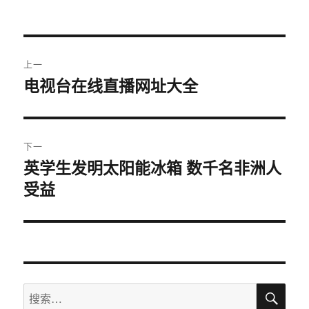
者
布
类
于
文
上一
章
电视台在线直播网址大全
上
篇
导
文
航
章：
下一
英学生发明太阳能冰箱 数千名非洲人
下
受益
篇
文
章：
搜
搜
索