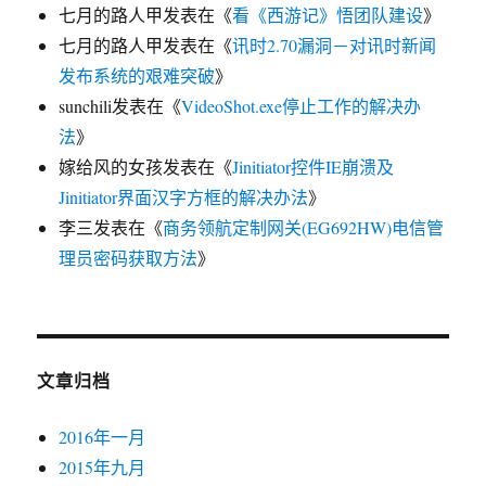
七月的路人甲
发表在《
看《西游记》悟团队建设
》
七月的路人甲
发表在《
讯时2.70漏洞－对讯时新闻
发布系统的艰难突破
》
sunchili
发表在《
VideoShot.exe停止工作的解决办
法
》
嫁给风的女孩
发表在《
Jinitiator控件IE崩溃及
Jinitiator界面汉字方框的解决办法
》
李三
发表在《
商务领航定制网关(EG692HW)电信管
理员密码获取方法
》
文章归档
2016年一月
2015年九月